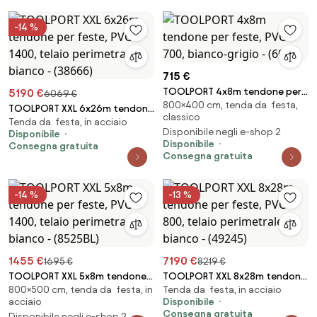
-14 %
715 €
TOOLPORT 4x8m tendone per
5190 €
6069 €
800×400 cm, tenda da festa,
feste, PVC 700, bianco-grigio -
TOOLPORT XXL 6x26m tendone
classico
(6090)
Tenda da festa, in acciaio
per feste, PVC 1400, telaio
Disponibile negli e-shop 2
Disponibile
perimetrale, bianco - (38666)
Disponibile
Consegna gratuita
Consegna gratuita
-14 %
-13 %
1455 €
7190 €
1695 €
8219 €
TOOLPORT XXL 5x8m tendone
TOOLPORT XXL 8x28m tendone
800×500 cm, tenda da festa, in
Tenda da festa, in acciaio
per feste, PVC 1400, telaio
per feste, PVC 800, telaio
acciaio
Disponibile
perimetrale, bianco - (8525BL)
perimetrale, bianco - (49245)
Consegna gratuita
Disponibile negli e-shop 2