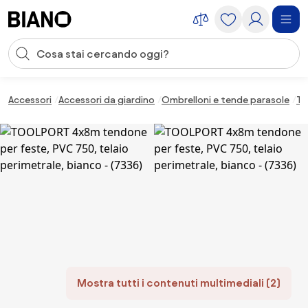
Salta la navigazione, vai al contenuto
Input della ricerca
Salta il contenuto, vai al piè di pagina
Accessori
Accessori da giardino
Ombrelloni e tende parasole
Te
Mostra tutti i contenuti multimediali (2)