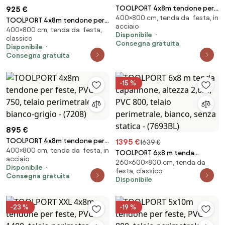
TOOLPORT 4x8m tendone per
925 €
400×800 cm, tenda da festa, in
feste, PVC 700, bianco - (4777)
TOOLPORT 4x8m tendone per
acciaio
400×800 cm, tenda da festa,
feste, PVC 750, telaio
Disponibile
classico
perimetrale, bianco - (7200)
Consegna gratuita
Disponibile
Consegna gratuita
-15 %
895 €
TOOLPORT 4x8m tendone per
1395 €
1639 €
400×800 cm, tenda da festa, in
feste, PVC 750, telaio
TOOLPORT 6x8 m tenda
acciaio
perimetrale, bianco-grigio -
260×600×800 cm, tenda da
capannone, altezza 2,6m, PVC
Disponibile
(7208)
festa, classico
800, telaio perimetrale, bianco,
Consegna gratuita
Disponibile
senza statica - (7693BL)
-23 %
-19 %