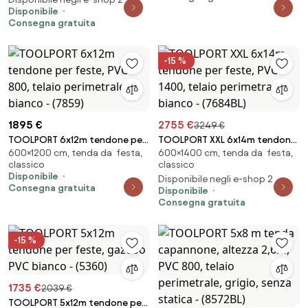
Disponibile
Consegna gratuita
-15 %
1895 €
2755 €
3249 €
TOOLPORT 6x12m tendone per
TOOLPORT XXL 6x14m tendone
600×1200 cm, tenda da festa,
600×1400 cm, tenda da festa,
feste, PVC 800, telaio
per feste, PVC 1400, telaio
classico
classico
perimetrale, bianco - (7859)
perimetrale, bianco - (7684BL)
Disponibile
Disponibile negli e-shop 2
Consegna gratuita
Disponibile
Consegna gratuita
-15 %
1735 €
2039 €
TOOLPORT 5x12m tendone per