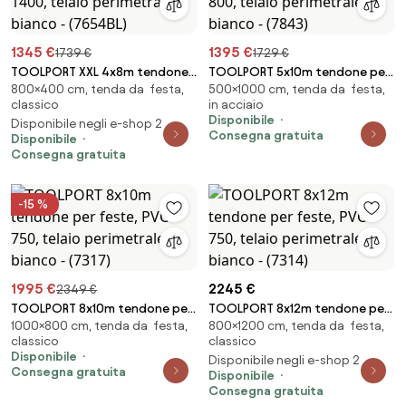
1345 €
1395 €
1739 €
1729 €
TOOLPORT XXL 4x8m tendone
TOOLPORT 5x10m tendone per
800×400 cm, tenda da festa,
500×1000 cm, tenda da festa,
per feste, PVC 1400, telaio
feste, PVC 800, telaio
classico
in acciaio
perimetrale, bianco - (7654BL)
perimetrale, bianco - (7843)
Disponibile
Disponibile negli e-shop 2
Consegna gratuita
Disponibile
Consegna gratuita
-15 %
1995 €
2245 €
2349 €
TOOLPORT 8x10m tendone per
TOOLPORT 8x12m tendone per
1000×800 cm, tenda da festa,
800×1200 cm, tenda da festa,
feste, PVC 750, telaio
feste, PVC 750, telaio
classico
classico
perimetrale, bianco - (7317)
perimetrale, bianco - (7314)
Disponibile
Disponibile negli e-shop 2
Consegna gratuita
Disponibile
Consegna gratuita