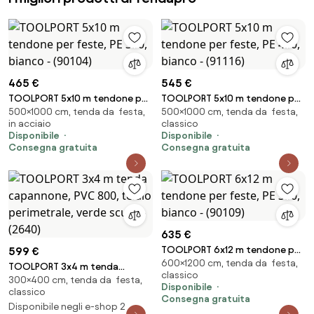
465 €
545 €
TOOLPORT 5x10 m tendone per
TOOLPORT 5x10 m tendone per
500×1000 cm, tenda da festa,
500×1000 cm, tenda da festa,
feste, PE 350, bianco - (90104)
feste, PE 450, bianco - (91116)
in acciaio
classico
Disponibile
Disponibile
Consegna gratuita
Consegna gratuita
635 €
TOOLPORT 6x12 m tendone per
599 €
600×1200 cm, tenda da festa,
feste, PE 350, bianco - (90109)
TOOLPORT 3x4 m tenda
classico
300×400 cm, tenda da festa,
capannone, PVC 800, telaio
Disponibile
classico
perimetrale, verde scuro -
Consegna gratuita
Disponibile negli e-shop 2
(2640)