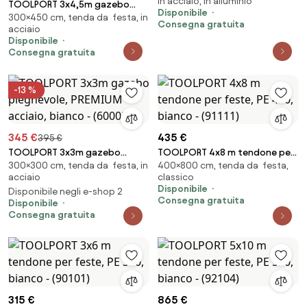
In acciaio, in alluminio
Sunset Premium ocra, 3x4m -
TOOLPORT 3x4,5m gazebo
Disponibile
(300047)
300×450 cm, tenda da festa, in
pieghevole, ECONOMY acciaio,
Consegna gratuita
acciaio
bianco - (581836)
Disponibile
Consegna gratuita
-13 %
345 €
435 €
395 €
TOOLPORT 3x3m gazebo
TOOLPORT 4x8 m tendone per
300×300 cm, tenda da festa, in
400×800 cm, tenda da festa,
pieghevole, PREMIUM acciaio,
feste, PE 450, bianco - (91111)
acciaio
classico
bianco - (600034)
Disponibile
Disponibile negli e-shop 2
Consegna gratuita
Disponibile
Consegna gratuita
315 €
865 €