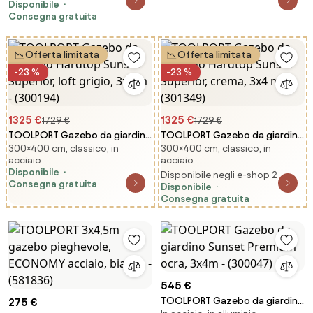
Disponibile
Consegna gratuita
Offerta limitata
Offerta limitata
-23 %
-23 %
1325 €
1325 €
1729 €
1729 €
TOOLPORT Gazebo da giardino
TOOLPORT Gazebo da giardino
300×400 cm, classico, in
300×400 cm, classico, in
Hardtop Sunset Superior, loft
Hardtop Sunset Superior,
acciaio
acciaio
grigio, 3x4 m - (300194)
crema, 3x4 m - (301349)
Disponibile
Disponibile negli e-shop 2
Consegna gratuita
Disponibile
Consegna gratuita
545 €
TOOLPORT Gazebo da giardino
275 €