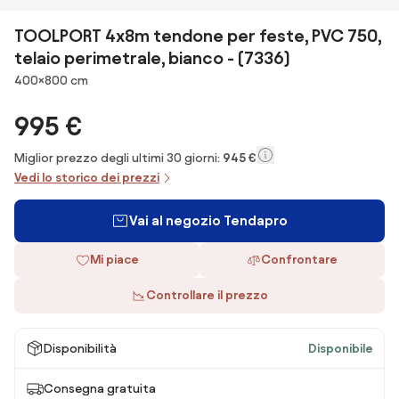
TOOLPORT 4x8m tendone per feste, PVC 750,
telaio perimetrale, bianco - (7336)
Dimensioni
400×800 cm
995 €
Miglior prezzo degli ultimi 30 giorni:
945 €
Vedi lo storico dei prezzi
Vai al negozio Tendapro
Mi piace
Confrontare
Controllare il prezzo
Disponibilità
Disponibile
Consegna gratuita