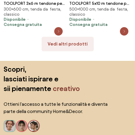
TOOLPORT 3x6 m tendone per
TOOLPORT 5x10 m tendone per
300×600 cm, tenda da festa,
500×1000 cm, tenda da festa,
feste, PE 350, bianco - (90101)
feste, PE 550, bianco - (92104)
classico
classico
Disponibile
Disponibile
Consegna gratuita
Consegna gratuita
Vedi altri prodotti
Salta il piè di pagina, vai all'inizio della pagina
Scopri,
lasciati ispirare e
sii pienamente
creativo
Ottieni l'accesso a tutte le funzionalità e diventa
parte della community Home&Decor.