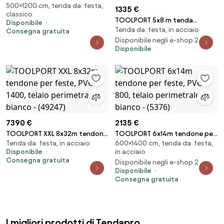
500×1200 cm, tenda da festa,
feste, gazebo PVC bianco -
1335 €
classico
(5360)
TOOLPORT 5x8 m tenda
Disponibile
Tenda da festa, in acciaio
capannone, altezza 2,6m, PVC
Consegna gratuita
800, telaio perimetrale, grigio,
Disponibile negli e-shop 2
Disponibile
senza statica - (8572BL)
7390 €
2135 €
TOOLPORT XXL 8x32m tendone
TOOLPORT 6x14m tendone per
Tenda da festa, in acciaio
600×1400 cm, tenda da festa,
per feste, PVC 1400, telaio
feste, PVC 800, telaio
Disponibile
in acciaio
perimetrale, bianco - (49247)
perimetrale, bianco - (5376)
Consegna gratuita
Disponibile negli e-shop 2
Disponibile
Consegna gratuita
I migliori prodotti di Tendapro