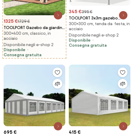
345 €
395 €
TOOLPORT 3x3m gazebo
1325 €
1729 €
300×300 cm, tenda da festa, in
pieghevole, PREMIUM acciaio,
TOOLPORT Gazebo da giardino
acciaio
bianco - (600034)
300×400 cm, classico, in
Hardtop Sunset Superior,
Disponibile negli e-shop 2
acciaio
crema, 3x4 m - (301349)
Disponibile
Disponibile negli e-shop 2
Consegna gratuita
Disponibile
Consegna gratuita
695 €
415 €