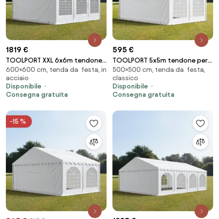
1819 €
595 €
TOOLPORT XXL 6x6m tendone
TOOLPORT 5x5m tendone per
600×600 cm, tenda da festa, in
500×500 cm, tenda da festa,
per feste, PVC 1400, telaio
feste, PVC 700, bianco - (5107)
acciaio
classico
perimetrale, bianco - (7682BL)
Disponibile
Disponibile
Consegna gratuita
Consegna gratuita
-15 %