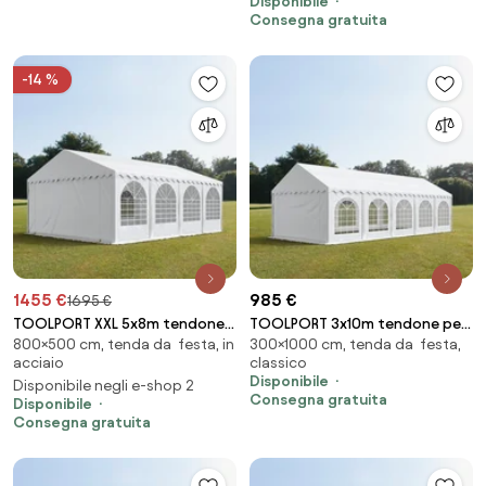
Disponibile
Consegna gratuita
-14 %
1455 €
985 €
1695 €
TOOLPORT XXL 5x8m tendone
TOOLPORT 3x10m tendone per
800×500 cm, tenda da festa, in
300×1000 cm, tenda da festa,
per feste, PVC 1400, telaio
feste, PVC 750, telaio
acciaio
classico
perimetrale, bianco - (8525BL)
perimetrale, bianco - (7268)
Disponibile
Disponibile negli e-shop 2
Consegna gratuita
Disponibile
Consegna gratuita