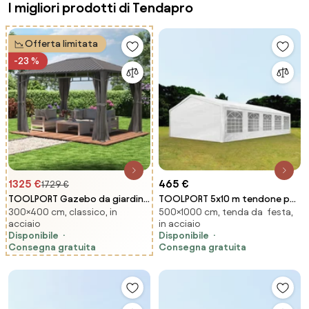
I migliori prodotti di Tendapro
Offerta limitata
-23 %
1325 €
465 €
1729 €
TOOLPORT Gazebo da giardino
TOOLPORT 5x10 m tendone per
300×400 cm, classico, in
500×1000 cm, tenda da festa,
Hardtop Sunset Superior, loft
feste, PE 350, bianco - (90104)
acciaio
in acciaio
grigio, 3x4 m - (300194)
Disponibile
Disponibile
Consegna gratuita
Consegna gratuita