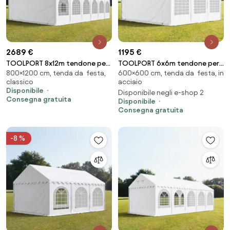
2689 €
1195 €
TOOLPORT 8x12m tendone per
TOOLPORT 6x6m tendone per
800×1200 cm, tenda da festa,
600×600 cm, tenda da festa, in
feste, PVC 800, telaio
feste, PVC 800, telaio
classico
acciaio
perimetrale, bianco - (7849)
perimetrale, bianco - (7844)
Disponibile
Disponibile negli e-shop 2
Consegna gratuita
Disponibile
Consegna gratuita
-8 %