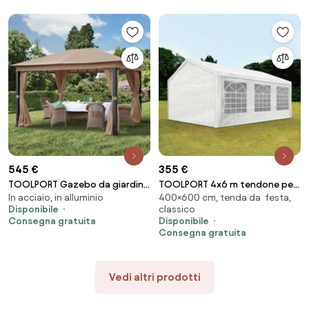
545 €
355 €
TOOLPORT Gazebo da giardino
TOOLPORT 4x6 m tendone per
In acciaio, in alluminio
400×600 cm, tenda da festa,
Sunset Premium ocra, 3x4m -
feste, PE 350, bianco - (90102)
Disponibile
classico
(300047)
Consegna gratuita
Disponibile
Consegna gratuita
Vedi altri prodotti