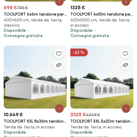
695 €
1325 €
755 €
TOOLPORT 4x6m tendone per
TOOLPORT 4x10m tendone per
400×600 cm, tenda da festa,
400×1000 cm, tenda da festa,
feste, PVC 750, telaio
feste, PVC 800, telaio
classico
in acciaio
perimetrale, bianco - (7210)
perimetrale, bianco - (2657)
Disponibile
Disponibile
Consegna gratuita
Consegna gratuita
-22 %
10.649 €
3325 €
4249 €
TOOLPORT XXL 8x36m tendone
TOOLPORT XXL 5x20m tendone
Tenda da festa, in acciaio
Tenda da festa, in acciaio
per feste, PVC 1400, telaio
per feste, PVC 800, telaio
Disponibile
Disponibile
perimetrale, bianco - (49255)
perimetrale, bianco - (38516)