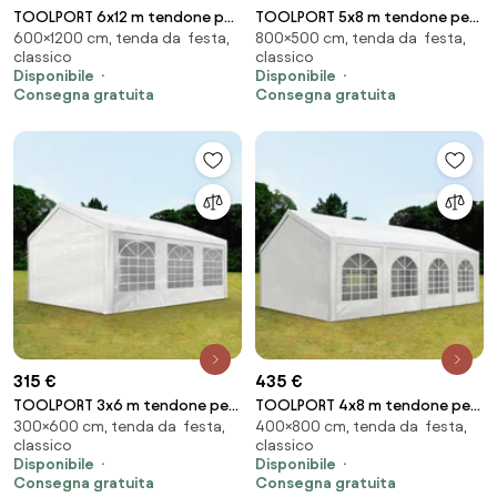
TOOLPORT 6x12 m tendone per
TOOLPORT 5x8 m tendone per
600×1200 cm, tenda da festa,
800×500 cm, tenda da festa,
feste, PE 450, bianco-grigio -
feste, PE 350, bianco - (90108)
classico
classico
(91125)
Disponibile
Disponibile
Consegna gratuita
Consegna gratuita
315 €
435 €
TOOLPORT 3x6 m tendone per
TOOLPORT 4x8 m tendone per
300×600 cm, tenda da festa,
400×800 cm, tenda da festa,
feste, PE 350, bianco - (90101)
feste, PE 450, bianco - (91111)
classico
classico
Disponibile
Disponibile
Consegna gratuita
Consegna gratuita