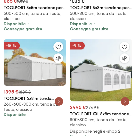
865 €
1035 €
1019 €
TOOLPORT 5x5m tendone per
TOOLPORT 5x8m tendone per
500×500 cm, tenda da festa,
500×800 cm, tenda da festa,
feste, PVC 750, telaio
feste, PVC 750, telaio
classico
classico
perimetrale, bianco - (2630)
perimetrale, bianco - (7176)
Disponibile
Disponibile
Consegna gratuita
Consegna gratuita
-15 %
-9 %
1395 €
1639 €
TOOLPORT 6x8 m tenda
260×600×800 cm, tenda da
capannone, altezza 2,6m, PVC
2495 €
2749 €
festa, classico
800, telaio perimetrale, bianco,
TOOLPORT XXL 8x8m tendone
Disponibile
senza statica - (7693BL)
800×800 cm, tenda da festa,
per feste, PVC 1400, telaio
classico
perimetrale, bianco - (5202)
Disponibile negli e-shop 2