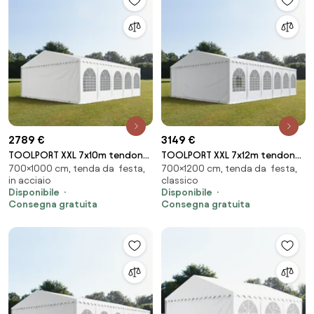
2789 €
3149 €
TOOLPORT XXL 7x10m tendone
TOOLPORT XXL 7x12m tendone
700×1000 cm, tenda da festa,
700×1200 cm, tenda da festa,
per feste, PVC 1400, telaio
per feste, PVC 1400, telaio
in acciaio
classico
perimetrale, bianco - (7555)
perimetrale, bianco - (7559)
Disponibile
Disponibile
Consegna gratuita
Consegna gratuita