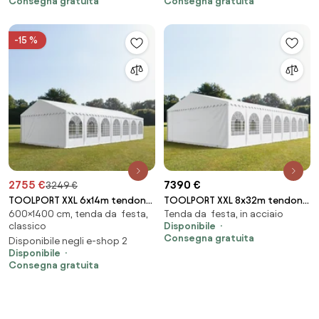
Consegna gratuita
Consegna gratuita
-15 %
2755 €
7390 €
3249 €
TOOLPORT XXL 6x14m tendone
TOOLPORT XXL 8x32m tendone
600×1400 cm, tenda da festa,
Tenda da festa, in acciaio
per feste, PVC 1400, telaio
per feste, PVC 1400, telaio
classico
Disponibile
perimetrale, bianco - (7684BL)
perimetrale, bianco - (49247)
Consegna gratuita
Disponibile negli e-shop 2
Disponibile
Consegna gratuita