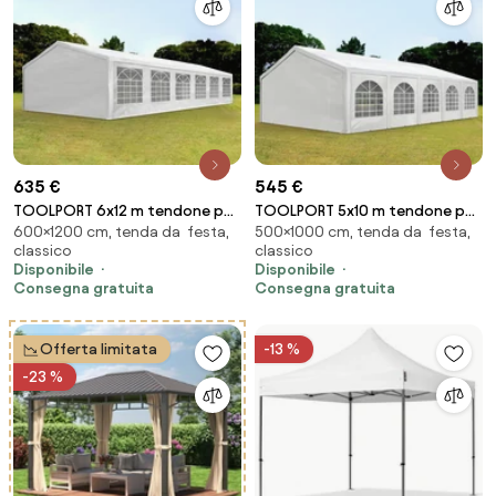
635 €
545 €
TOOLPORT 6x12 m tendone per
TOOLPORT 5x10 m tendone per
600×1200 cm, tenda da festa,
500×1000 cm, tenda da festa,
feste, PE 350, bianco - (90109)
feste, PE 450, bianco - (91116)
classico
classico
Disponibile
Disponibile
Consegna gratuita
Consegna gratuita
Offerta limitata
-13 %
-23 %