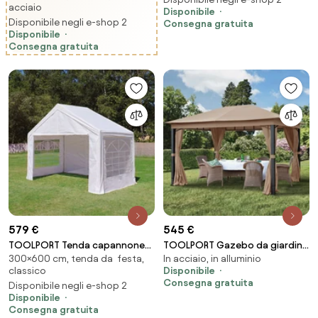
acciaio
crema, 3x4 m - (301349)
Disponibile
Disponibile negli e-shop 2
Consegna gratuita
Disponibile
Consegna gratuita
579 €
545 €
TOOLPORT Tenda capannone
TOOLPORT Gazebo da giardino
300×600 cm, tenda da festa,
In acciaio, in alluminio
3x6m, Telo in PVC, grigio -
Sunset Premium ocra, 3x4m -
classico
Disponibile
(2332)
(300047)
Consegna gratuita
Disponibile negli e-shop 2
Disponibile
Consegna gratuita