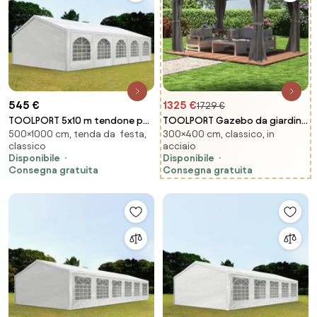
545 €
1325 €
1729 €
TOOLPORT 5x10 m tendone per
TOOLPORT Gazebo da giardino
500×1000 cm, tenda da festa,
300×400 cm, classico, in
feste, PE 450, bianco - (91116)
Hardtop Sunset Superior, loft
classico
acciaio
grigio, 3x4 m - (300194)
Disponibile
Disponibile
Consegna gratuita
Consegna gratuita