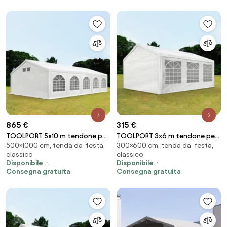
865 €
315 €
TOOLPORT 5x10 m tendone per
TOOLPORT 3x6 m tendone per
500×1000 cm, tenda da festa,
300×600 cm, tenda da festa,
feste, PE 550, bianco - (92104)
feste, PE 350, bianco - (90101)
classico
classico
Disponibile
Disponibile
Consegna gratuita
Consegna gratuita