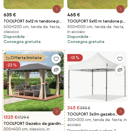
635 €
465 €
TOOLPORT 6x12 m tendone per
TOOLPORT 5x10 m tendone per
600×1200 cm, tenda da festa,
500×1000 cm, tenda da festa,
feste, PE 350, bianco - (90109)
feste, PE 350, bianco - (90104)
classico
in acciaio
Disponibile
Disponibile
Consegna gratuita
Consegna gratuita
Offerta limitata
-13 %
-23 %
345 €
395 €
TOOLPORT 3x3m gazebo
1325 €
1729 €
300×300 cm, tenda da festa, in
pieghevole, PREMIUM acciaio,
TOOLPORT Gazebo da giardino
acciaio
bianco - (600034)
300×400 cm, classico, in
Hardtop Sunset Superior,
Disponibile negli e-shop 2