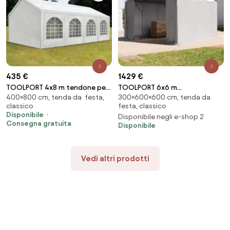
435 €
1429 €
TOOLPORT 4x8 m tendone per
TOOLPORT 6x6 m
400×800 cm, tenda da festa,
300×600×600 cm, tenda da
feste, PE 450, bianco - (91111)
tendostruttura, altezza 3,0m
classico
festa, classico
porta a cerniera, PVC 850,
Disponibile
Disponibile negli e-shop 2
grigio, senza statica - (79893)
Consegna gratuita
Disponibile
Vedi altri prodotti