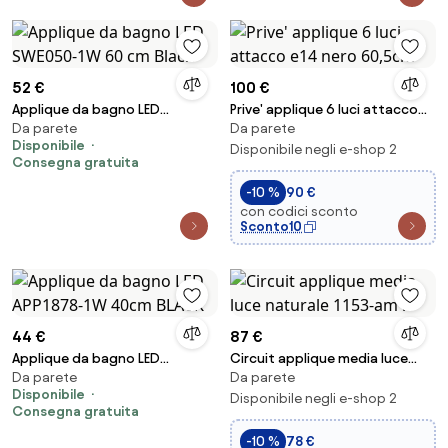
52 €
100 €
Applique da bagno LED
Prive' applique 6 luci attacco
Da parete
Da parete
SWE050-1W 60 cm Black
e14 nero 60,5cm
Disponibile
Disponibile negli e-shop 2
Consegna gratuita
-10 %
90 €
con codici sconto
Sconto10
44 €
87 €
Applique da bagno LED
Circuit applique media luce
Da parete
Da parete
APP1878-1W 40cm BLACK
naturale 1153-am n
Disponibile
Disponibile negli e-shop 2
Consegna gratuita
-10 %
78 €