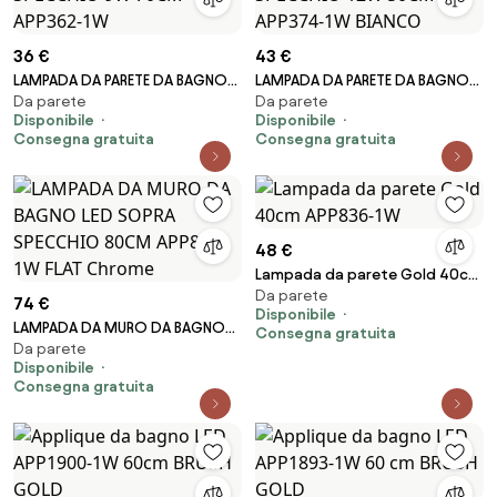
36 €
43 €
LAMPADA DA PARETE DA BAGNO
LAMPADA DA PARETE DA BAGNO
Da parete
Da parete
LED SOPRA SPECCHIO 9W 70CM
LED SOPRA SPECCHIO 12W
Disponibile
Disponibile
APP362-1W
50CM APP374-1W BIANCO
Consegna gratuita
Consegna gratuita
48 €
Lampada da parete Gold 40cm
Da parete
APP836-1W
74 €
Disponibile
LAMPADA DA MURO DA BAGNO
Consegna gratuita
Da parete
LED SOPRA SPECCHIO 80CM
Disponibile
APP841-1W FLAT Chrome
Consegna gratuita