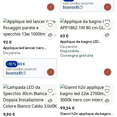
con codici sconto
Sconto10
63 €
Applique da bagno LED
92 €
Da parete
APP1862-1W 80 cm GOLD
Applique led lancer nero
Disponibile
Da parete
fissaggio parete e specchio
Consegna gratuita
13w 1000lm 300...
-10 %
83 €
con codici sconto
Sconto10
99,34 €
Gianni h2o applique da bagno
9,96 €