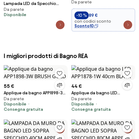
Da parete
led 22w 2700lm, 3000k nero
Lampada LED da Specchio
con interr...
Da parete
30cm Bianca 4W - Doppia
Disponibile
-10 %
89 €
Installazione Colore Bianco
con codici sconto
Caldo 3.000K
Sconto10
I migliori prodotti di Bagno REA
55 €
44 €
Applique da bagno APP1898-3W
Applique da bagno LED
Da parete
Da parete
BRUSH GOLD
APP1878-1W 40cm BLACK
Disponibile
Disponibile
Consegna gratuita
Consegna gratuita