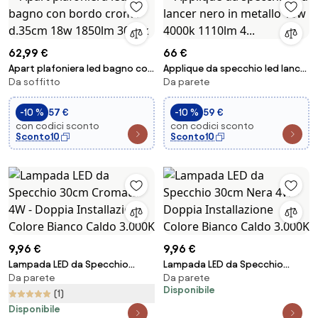
62,99 €
66 €
Apart plafoniera led bagno con
Applique da specchio led lancer
Da soffitto
Da parete
bordo cromo d.35cm 18w
nero in metallo 10w 4000k
1850lm 3000k
1110lm 4...
-10 %
57 €
-10 %
59 €
con codici sconto
con codici sconto
Sconto10
Sconto10
9,96 €
9,96 €
Lampada LED da Specchio
Lampada LED da Specchio
Da parete
Da parete
30cm Cromata 4W - Doppia
30cm Nera 4W - Doppia
Disponibile
Installazione Colore Bianco
Installazione Colore Bianco
(1)
Caldo 3.000K
Caldo 3.000K
Disponibile