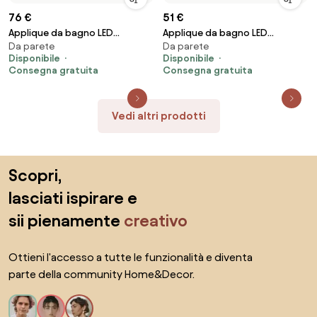
76 €
51 €
Applique da bagno LED
Applique da bagno LED
Da parete
Da parete
APP1900-1W 60cm BRUSH GOLD
APP1893-1W 60 cm BRUSH GOLD
Disponibile
Disponibile
Consegna gratuita
Consegna gratuita
Vedi altri prodotti
Salta il piè di pagina, vai all'inizio della pagina
Scopri,
lasciati ispirare e
sii pienamente
creativo
Ottieni l'accesso a tutte le funzionalità e diventa
parte della community Home&Decor.