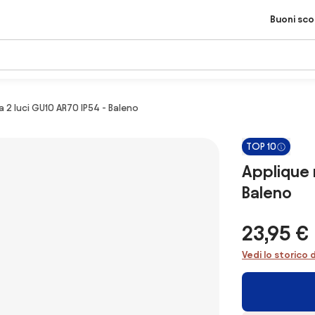
Buoni sc
2 luci GU10 AR70 IP54 - Baleno
TOP 10
Applique 
Baleno
23,95 €
Vedi lo storico 