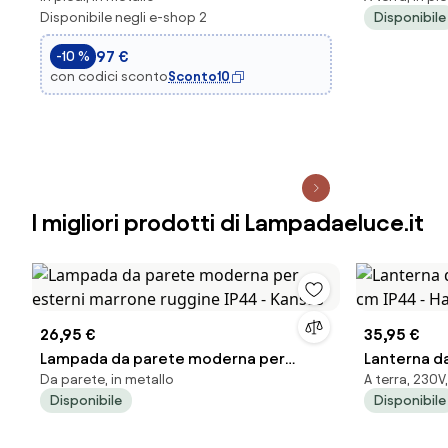
Disponibile negli e-shop 2
Disponibile
Baleno
97 €
-10 %
con codici sconto
Sconto10
I migliori prodotti di Lampadaeluce.it
26,95 €
35,95 €
Lampada da parete moderna per
Lanterna da
Da parete, in metallo
A terra, 230V,
esterni marrone ruggine IP44 - Kansas
cm IP44 - 
Disponibile
Disponibile