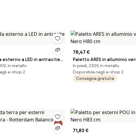
78,47 €
 esterno a LED in antracite
Paletto ARES in alluminio ve
0V, in metallo
In piedi, 230V, in metallo
Nero H80 cm
egli e-shop 2
Disponibile negli e-shop 2
Consegna gratuita
71,83 €