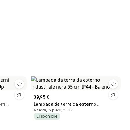
39,95 €
rni
Lampada da terra da esterno
A terra, in piedi, 230V
 Up
industriale nera 65 cm IP44 - Baleno
Disponibile