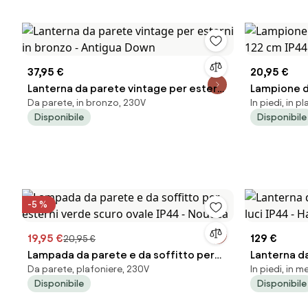
37,95 €
20,95 €
Lanterna da parete vintage per esterni
Lampione d
Da parete, in bronzo, 230V
In piedi, in p
in bronzo - Antigua Down
cm IP44 - 
Disponibile
Disponibile
-5 %
19,95 €
129 €
20,95 €
Lampada da parete e da soffitto per
Lanterna da
Da parete, plafoniere, 230V
In piedi, in m
esterni verde scuro ovale IP44 -
IP44 - Hava
Disponibile
Disponibile
Noutica