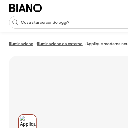
Salta la navigazione, vai al contenuto
Input della ricerca
Salta il contenuto, vai al piè di pagina
Illuminazione
Illuminazione da esterno
Applique moderna nera 