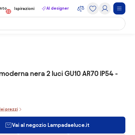
onto
AI designer
Ispirazioni
32
moderna nera 2 luci GU10 AR70 IP54 -
dei prezzi
Vai al negozio Lampadaeluce.it