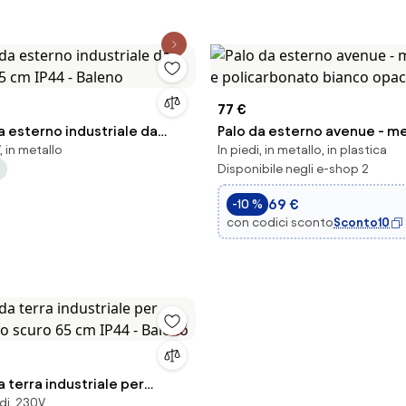
77 €
 esterno industriale da
Palo da esterno avenue - me
, in metallo
In piedi, in metallo, in plastica
35 cm IP44 - Baleno
e policarbonato bianco op
Disponibile negli e-shop 2
69 €
-10 %
con codici sconto
Sconto10
terra industriale per
edi, 230V
gio scuro 65 cm IP44 -