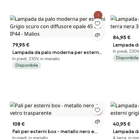
84,95 €
79,95 €
Lampada da
In piedi, 230V
Lampada da palo moderna per esterni
terra nera 
Disponibile
In piedi, 230V, in metallo
Grigio scuro con diffusore opale 45
Disponibile
cm IP44 - Malios
108 €
40,95 €
Pali per esterni box - metallo nero e
Lampada da 
In piedi, in metallo
A terra, in pi
vetro trasparente
esterni gri