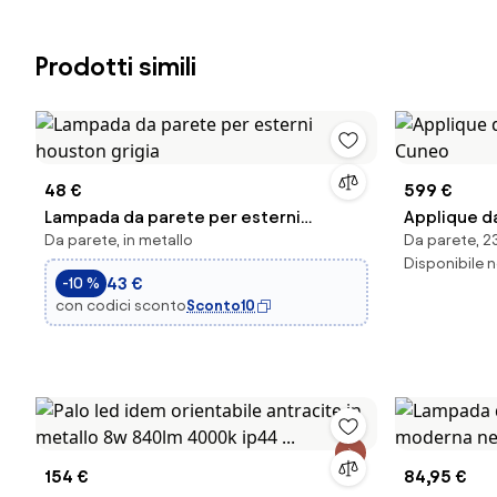
Prodotti simili
48 €
599 €
Lampada da parete per esterni
Applique da
Da parete, in metallo
Da parete, 23
houston grigia
Cuneo
Disponibile n
43 €
-10 %
con codici sconto
Sconto10
154 €
84,95 €