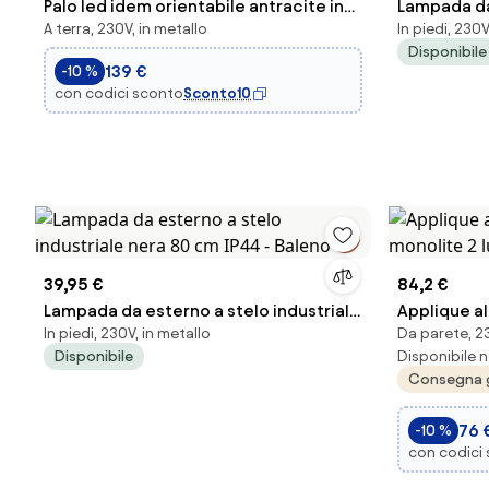
Palo led idem orientabile antracite in
Lampada da
A terra, 230V, in metallo
In piedi, 230V
metallo 8w 840lm 4000k ip44 ...
nera - Rot
Disponibile
139 €
-10 %
con codici sconto
Sconto10
39,95 €
84,2 €
Lampada da esterno a stelo industriale
Applique al
In piedi, 230V, in metallo
Da parete, 23
nera 80 cm IP44 - Baleno
monolite 2 l
Disponibile
Disponibile n
Consegna 
76 
-10 %
con codici