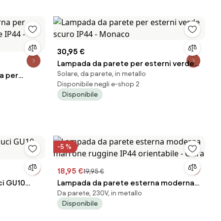
30,95 €
Lampada da parete per esterni verde
Solare, da parete, in metallo
a per
scuro IP44 - Monaco
Disponibile negli e-shop 2
le IP44 -
Disponibile
-5 %
18,95 €
19,95 €
ci GU10
Lampada da parete esterna moderna
Da parete, 230V, in metallo
marrone ruggine IP44 orientabile -
Disponibile
Ciara