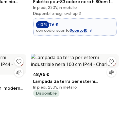
lluminio
Paletto pou-83 colore nero h.80cm 1
In piedi, 230V, in metallo
luce attacco e27 ip44
Disponibile negli e-shop 3
76 €
-10 %
con codici sconto
Sconto10
48,95 €
Lampada da terra per esterni
In piedi, 230V, in metallo
ni moderna
industriale nera 100 cm IP44 - Charlois
Disponibile
enmark