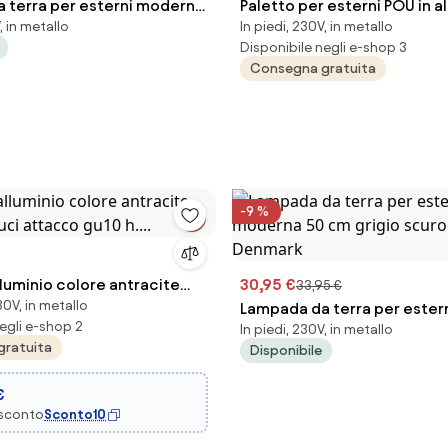
 terra per esterni moderna
Paletto per esterni POU in a
, in metallo
In piedi, 230V, in metallo
terdam Balanco
Nero H83 cm
Disponibile negli e-shop 3
Consegna gratuita
-9 %
luminio colore antracite
30,95 €
33,95 €
0V, in metallo
uci attacco gu10 h....
Lampada da terra per ester
egli e-shop 2
In piedi, 230V, in metallo
50 cm grigio scuro IP44 - D
gratuita
Disponibile
€
 sconto
Sconto10