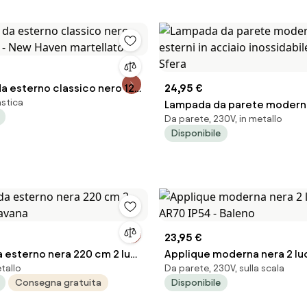
a esterno classico nero 122
24,95 €
lastica
New Haven martellato
Lampada da parete modern
Da parete, 230V, in metallo
esterni in acciaio inossidabi
Disponibile
Sfera
23,95 €
 esterno nera 220 cm 2 luci
Applique moderna nera 2 lu
etallo
Da parete, 230V, sulla scala
na
AR70 IP54 - Baleno
Consegna gratuita
Disponibile