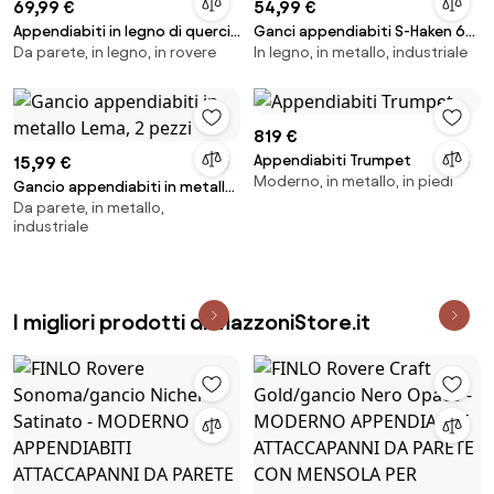
69,99 €
54,99 €
Appendiabiti in legno di quercia
Ganci appendiabiti S-Haken 6
Da parete, in legno, in rovere
In legno, in metallo, industriale
Echo, larg. 40 cm
pz
819 €
Appendiabiti Trumpet
15,99 €
Moderno, in metallo, in piedi
Gancio appendiabiti in metallo
Da parete, in metallo,
Lema, 2 pezzi
industriale
I migliori prodotti di MazzoniStore.it