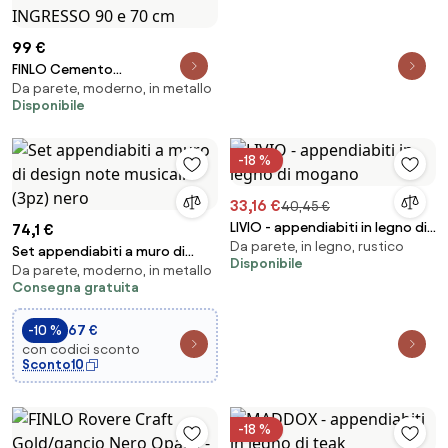
99 €
FINLO Cemento
Da parete, moderno, in metallo
Millennium/gancio Nero Opaco
Disponibile
- MODERNO APPENDIABITI
ATTACCAPANNI DA PARETE CON
MENSOLA PER INGRESSO 90 e 70
-18 %
cm
33,16 €
40,45 €
LIVIO - appendiabiti in legno di
74,1 €
Da parete, in legno, rustico
mogano
Set appendiabiti a muro di
Disponibile
Da parete, moderno, in metallo
design note musicali (3pz) nero
Consegna gratuita
-10 %
67 €
con codici sconto
Sconto10
-18 %