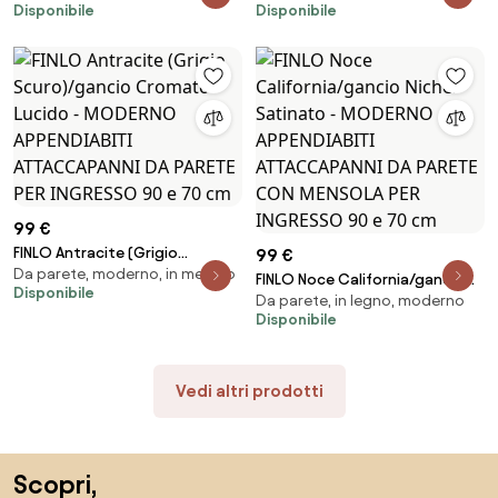
Disponibile
Disponibile
ATTACCAPANNI DA PARETE CON
APPENDIABITI ATTACCAPANNI DA
MENSOLA PER INGRESSO 90 e 70
PARETE CON MENSOLA PER
cm
INGRESSO 90 e 70 cm
99 €
FINLO Antracite (Grigio
99 €
Da parete, moderno, in metallo
Scuro)/gancio Cromato Lucido
FINLO Noce California/gancio
Disponibile
- MODERNO APPENDIABITI
Da parete, in legno, moderno
Nichel Satinato - MODERNO
ATTACCAPANNI DA PARETE PER
Disponibile
APPENDIABITI ATTACCAPANNI DA
INGRESSO 90 e 70 cm
PARETE CON MENSOLA PER
INGRESSO 90 e 70 cm
Vedi altri prodotti
Salta il piè di pagina, vai all'inizio della pagina
Scopri,