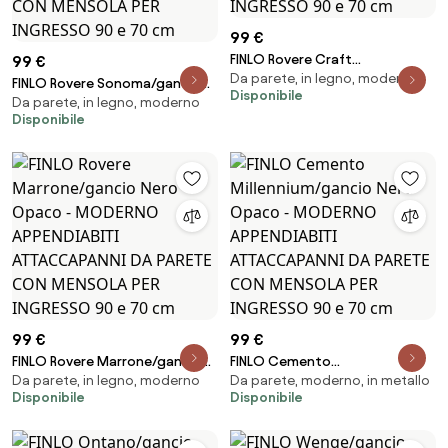
99 €
FINLO Rovere Craft
99 €
Da parete, in legno, moderno
Gold/gancio Nero Opaco -
FINLO Rovere Sonoma/gancio
Disponibile
MODERNO APPENDIABITI
Da parete, in legno, moderno
Nichel Satinato - MODERNO
Disponibile
ATTACCAPANNI DA PARETE CON
APPENDIABITI ATTACCAPANNI DA
MENSOLA PER INGRESSO 90 e 70
PARETE CON MENSOLA PER
cm
INGRESSO 90 e 70 cm
99 €
99 €
FINLO Rovere Marrone/gancio
FINLO Cemento
Da parete, in legno, moderno
Da parete, moderno, in metallo
Nero Opaco - MODERNO
Millennium/gancio Nero Opaco
Disponibile
Disponibile
APPENDIABITI ATTACCAPANNI DA
- MODERNO APPENDIABITI
PARETE CON MENSOLA PER
ATTACCAPANNI DA PARETE CON
INGRESSO 90 e 70 cm
MENSOLA PER INGRESSO 90 e 70