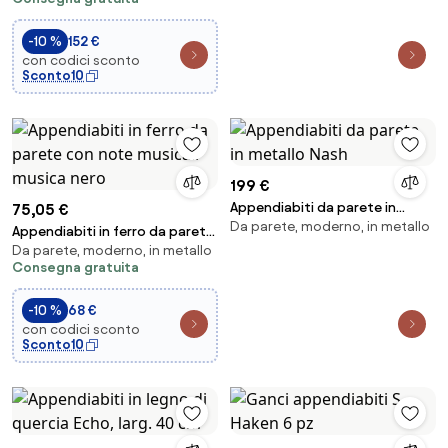
nero
-10 %
152 €
con codici sconto
Sconto10
199 €
Appendiabiti da parete in
75,05 €
Da parete, moderno, in metallo
metallo Nash
Appendiabiti in ferro da parete
Da parete, moderno, in metallo
con note musicali musica nero
Consegna gratuita
-10 %
68 €
con codici sconto
Sconto10