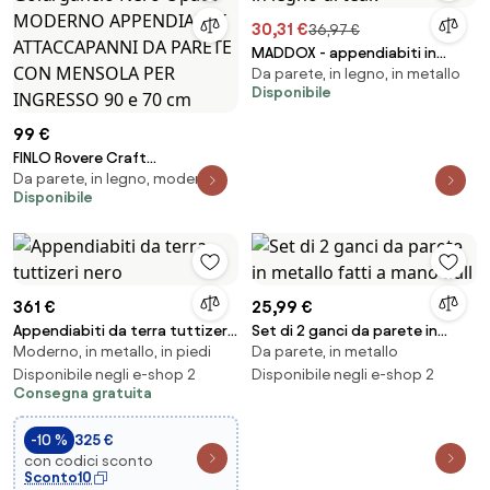
30,31 €
36,97 €
MADDOX - appendiabiti in
Da parete, in legno, in metallo
legno di teak
Disponibile
99 €
FINLO Rovere Craft
Da parete, in legno, moderno
Gold/gancio Nero Opaco -
Disponibile
MODERNO APPENDIABITI
ATTACCAPANNI DA PARETE CON
MENSOLA PER INGRESSO 90 e 70
cm
361 €
25,99 €
Appendiabiti da terra tuttizeri
Set di 2 ganci da parete in
Moderno, in metallo, in piedi
Da parete, in metallo
nero
metallo fatti a mano Ball
Disponibile negli e-shop 2
Disponibile negli e-shop 2
Consegna gratuita
-10 %
325 €
con codici sconto
Sconto10