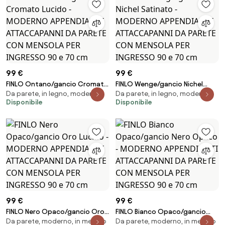
cm
99 €
99 €
FINLO Ontano/gancio Cromato
FINLO Wenge/gancio Nichel
Da parete, in legno, moderno
Da parete, in legno, moderno
Lucido - MODERNO APPENDIABITI
Satinato - MODERNO
Disponibile
Disponibile
ATTACCAPANNI DA PARETE CON
APPENDIABITI ATTACCAPANNI DA
MENSOLA PER INGRESSO 90 e 70
PARETE CON MENSOLA PER
cm
INGRESSO 90 e 70 cm
99 €
99 €
FINLO Nero Opaco/gancio Oro
FINLO Bianco Opaco/gancio
Da parete, moderno, in metallo
Da parete, moderno, in metallo
Lucido - MODERNO APPENDIABITI
Nero Opaco - MODERNO