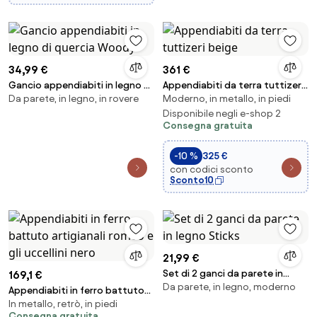
34,99 €
361 €
Gancio appendiabiti in legno di
Appendiabiti da terra tuttizeri
Da parete, in legno, in rovere
Moderno, in metallo, in piedi
quercia Woody
beige
Disponibile negli e-shop 2
Consegna gratuita
-10 %
325 €
con codici sconto
Sconto10
21,99 €
Set di 2 ganci da parete in
169,1 €
Da parete, in legno, moderno
legno Sticks
Appendiabiti in ferro battuto
In metallo, retrò, in piedi
artigianali romeo e gli uccellini
Consegna gratuita