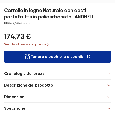
Carrello in legno Naturale con cesti
portafrutta in policarbonato LANDHELL
Dimensioni
88×47,5×40 cm
174,73 €
Vedi lo storico dei prezzi
Tenere d'occhio la disponibilità
Cronologia dei prezzi
Descrizione del prodotto
Dimensioni
Specifiche