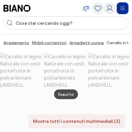
Salta la navigazione, vai al contenuto
Input della ricerca
Salta il contenuto, vai al piè di pagina
Arredamento
Mobili contenitori
Armadietti cucina
Carrello in l
Esaurito
Mostra tutti i contenuti multimediali (3)