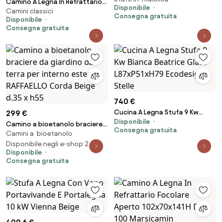
Camino A Legna In Refrattario
Disponibile
Bianca
Camini classici
Prefabbricato 97x55x137H M
Consegna gratuita
Disponibile
100 Marsicamin
Consegna gratuita
740 €
Cucina A Legna Stufa 9 Kw
299 €
Disponibile
Bianca Beatrice Glass
Camino a bioetanolo braciere
Consegna gratuita
L87xP51xH79 Ecodesign 4 Stelle
Camini a bioetanolo
da giardino da terra per interno
esterno RAFFAELLO Corda Beige
Disponibile negli e-shop 2
Disponibile
d.35 x h55
Consegna gratuita