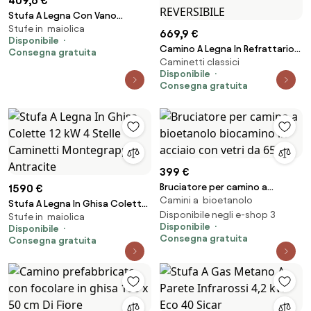
409,6 €
Stufa A Legna Con Vano
Stufe in maiolica
Portavivande E Portalegna 10
669,9 €
Disponibile
kW Vienna Beige
Camino A Legna In Refrattario
Consegna gratuita
Caminetti classici
Focolare Aperto 102x70x141H DS
Disponibile
100 Marsicamin REVERSIBILE
Consegna gratuita
399 €
Bruciatore per camino a
1590 €
Camini a bioetanolo
bioetanolo biocamino in
Stufa A Legna In Ghisa Colette
acciaio con vetri da 65 cm
Disponibile negli e-shop 3
Stufe in maiolica
12 kW 4 Stelle Caminetti
Disponibile
Disponibile
Montegrappa Antracite
Consegna gratuita
Consegna gratuita