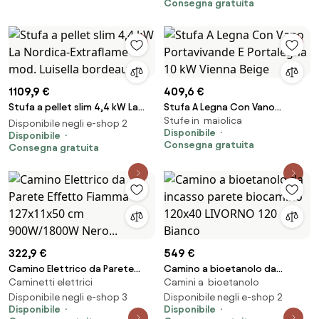
Consegna gratuita
RUBY mod. Elysium
1109,9 €
409,6 €
Stufa a pellet slim 4,4 kW La
Stufa A Legna Con Vano
Stufe in maiolica
Nordica-Extraflame mod.
Portavivande E Portalegna 10
Disponibile negli e-shop 2
Disponibile
Luisella bordeaux
Disponibile
kW Vienna Beige
Consegna gratuita
Consegna gratuita
322,9 €
549 €
Camino Elettrico da Parete
Camino a bioetanolo da
Caminetti elettrici
Camini a bioetanolo
Effetto Fiamma 127x11x50 cm
incasso parete biocamino
900W/1800W Nero...
Disponibile negli e-shop 3
120x40 LIVORNO 120 Bianco
Disponibile negli e-shop 2
Disponibile
Disponibile