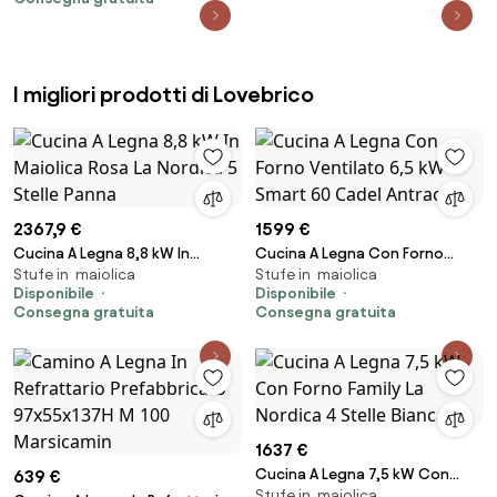
I migliori prodotti di Lovebrico
2367,9 €
1599 €
Cucina A Legna 8,8 kW In
Cucina A Legna Con Forno
Stufe in maiolica
Stufe in maiolica
Maiolica Rosa La Nordica 5
Ventilato 6,5 kW Smart 60
Disponibile
Disponibile
Stelle Panna
Cadel Antracite
Consegna gratuita
Consegna gratuita
1637 €
Cucina A Legna 7,5 kW Con
639 €
Stufe in maiolica
Forno Family La Nordica 4 Stelle