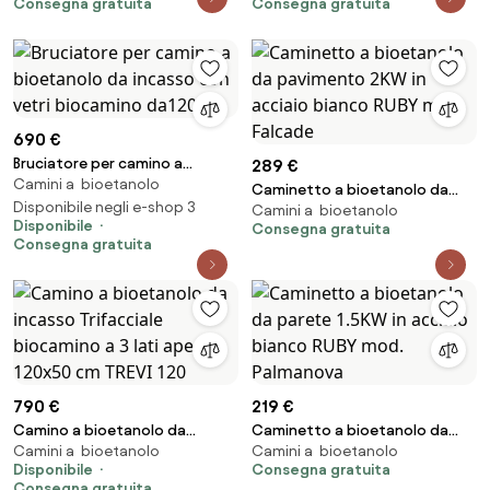
Consegna gratuita
Consegna gratuita
690 €
Bruciatore per camino a
289 €
Camini a bioetanolo
bioetanolo da incasso con
Caminetto a bioetanolo da
vetri biocamino da120 cm
Disponibile negli e-shop 3
Camini a bioetanolo
pavimento 2KW in acciaio
Disponibile
Consegna gratuita
bianco RUBY mod. Falcade
Consegna gratuita
790 €
219 €
Camino a bioetanolo da
Caminetto a bioetanolo da
Camini a bioetanolo
Camini a bioetanolo
incasso Trifacciale biocamino a
parete 1.5KW in acciaio bianco
Disponibile
Consegna gratuita
3 lati aperti 120x50 cm TREVI 120
RUBY mod. Palmanova
Consegna gratuita