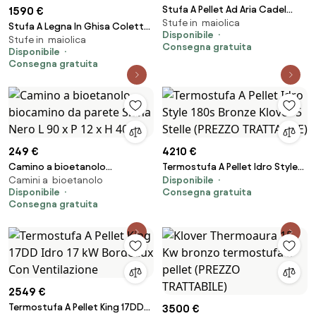
Stufa A Pellet Ad Aria Cadel
1590 €
Stufe in maiolica
Shell 9 Up Antracite - Uscita
Stufa A Legna In Ghisa Colette
Disponibile
Fumi Superiore
Stufe in maiolica
12 kW 4 Stelle Caminetti
Consegna gratuita
Disponibile
Montegrappa Antracite
Consegna gratuita
249 €
4210 €
Camino a bioetanolo
Termostufa A Pellet Idro Style
Camini a bioetanolo
Disponibile
biocamino da parete Siena
180s Bronze Klover 5 Stelle
Disponibile
Consegna gratuita
Nero L 90 x P 12 x H 40
(PREZZO TRATTABILE)
Consegna gratuita
2549 €
Termostufa A Pellet King 17DD
3500 €