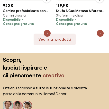
920 €
139,9 €
Camino prefabbricato con
Stufa A Gas Metano A Parete
Camini classici
Stufe in maiolica
focolare in ghisa 100 x 50 cm Di
Infrarossi 4,2 kW Eco 40 Sicar
Disponibile
Disponibile
Fiore
Consegna gratuita
Consegna gratuita
Vedi altri prodotti
Salta il piè di pagina, vai all'inizio della pagina
Scopri,
lasciati ispirare e
sii pienamente
creativo
Ottieni l'accesso a tutte le funzionalità e diventa
parte della community Home&Decor.