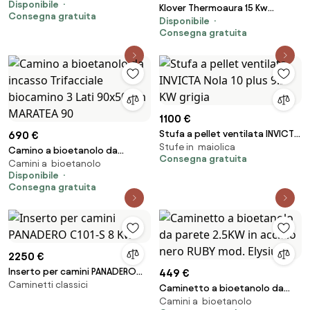
Disponibile
Idro 17 kW Bordeaux Con
Klover Thermoaura 15 Kw
Consegna gratuita
Ventilazione
Disponibile
bronzo termostufa a pellet
Consegna gratuita
(PREZZO TRATTABILE)
1100 €
Stufa a pellet ventilata INVICTA
690 €
Stufe in maiolica
Nola 10 plus 9.5 KW grigia
Camino a bioetanolo da
Consegna gratuita
Camini a bioetanolo
incasso Trifacciale biocamino 3
Disponibile
Lati 90x50 cm MARATEA 90
Consegna gratuita
2250 €
Inserto per camini PANADERO
449 €
Caminetti classici
C101-S 8 Kw
Caminetto a bioetanolo da
Camini a bioetanolo
parete 2.5KW in acciaio nero