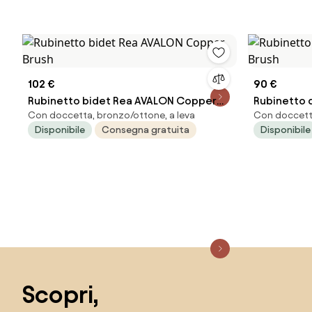
102 €
90 €
Rubinetto bidet Rea AVALON Copper
Rubinetto 
Con doccetta, bronzo/ottone, a leva
Con doccetta
Brush
Brush
Disponibile
Consegna gratuita
Disponibile
Salta il piè di pagina, vai all'inizio della pagina
Scopri,