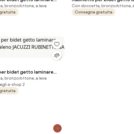
, bronzo/ottone, a leva
Con doccetta, bronzo/ottone, a
 Lingaa JACUZZI RUBINETTERIA
cristallino Zefir AQUASANIT
gratuita
Consegna gratuita
con piletta
per bidet getto laminare
, bronzo/ottone, a leva
 Baleno JACUZZI RUBINETTERIA
egli e-shop 2
gratuita