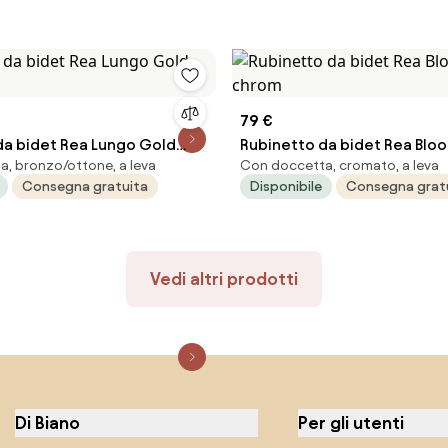
79 €
da bidet Rea Lungo Gold
Rubinetto da bidet Rea Blo
, bronzo/ottone, a leva
Con doccetta, cromato, a leva
chrom
Consegna gratuita
Disponibile
Consegna grat
Vedi altri prodotti
Di Biano
Per gli utenti