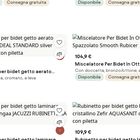
Consegna gratuita
Disponibile
Consegna grat
104,9 €
Miscelatore Per Bidet In Ot
Con doccetta, bronzo/ottone, a
per bidet getto aerato
Spazzolato Smooth Rubice
Disponibile
Consegna grat
, cromato, a leva
 IDEAL STANDARD silver
 con piletta
109,9 €
per bidet getto laminare
Rubinetto per bidet getto 