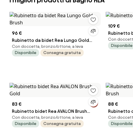
I migliori prodotti di Bagno REA
109 €
96 €
Con doccetta
Rubinetto da bidet Rea Lungo Gold
Disponibile
Con doccetta, bronzo/ottone, a leva
Brush
Disponibile
Consegna gratuita
83 €
88 €
Rubinetto bidet Rea AVALON Brush
Rubinetto d
Con doccetta, bronzo/ottone, a leva
Con doccetta
Gold
Brush
Disponibile
Consegna gratuita
Disponibile