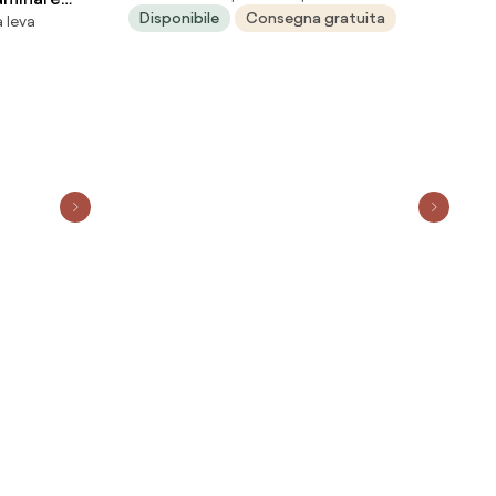
Disponibile
Consegna gratuita
 leva
 oro opaco