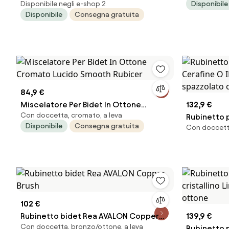
Disponibile negli e-shop 2
Disponibile
Disponibile
Consegna gratuita
84,9 €
Miscelatore Per Bidet In Ottone
132,9 €
Con doccetta, cromato, a leva
Cromato Lucido Smooth Rubicer
Rubinetto 
Disponibile
Consegna gratuita
Con doccetta
Cerafine O
spazzolato
102 €
Rubinetto bidet Rea AVALON Copper
139,9 €
Con doccetta, bronzo/ottone, a leva
Brush
Rubinetto 