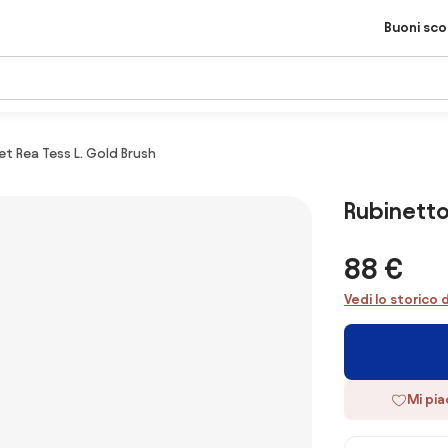
Buoni sc
t Rea Tess L. Gold Brush
Rubinetto
88 €
Vedi lo storico 
Mi pi