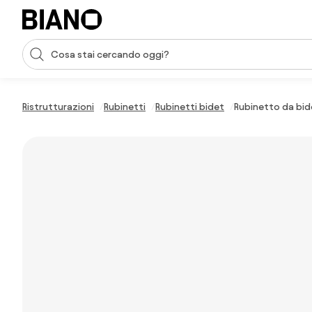
Salta la navigazione, vai al contenuto
Input della ricerca
Salta il contenuto, vai al piè di pagina
Ristrutturazioni
Rubinetti
Rubinetti bidet
Rubinetto da bide