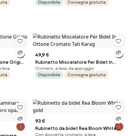
uita
Disponibile
Consegna gratuita
49,9 €
tone Grigio
Rubinetto Miscelatore Per Bidet In
 leva
Cromato, a leva, da appoggio
r
Ottone Cromato Tati Karag
uita
Disponibile
Consegna gratuita
93 €
Rubinetto da bidet Rea Bloom White
Con doccetta, cromato, a leva
laminare
gold