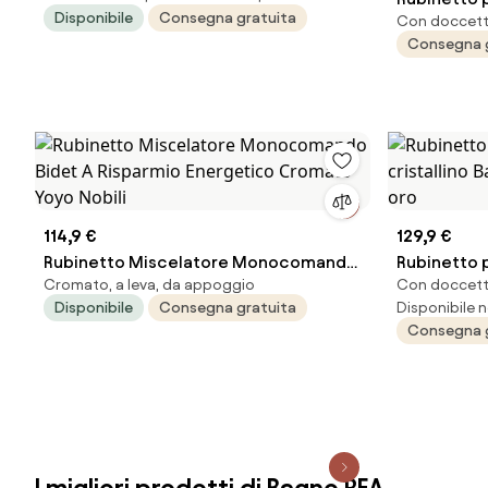
Disponibile
Consegna gratuita
Con doccetta
cristallino
Consegna 
ottone
114,9 €
129,9 €
Rubinetto Miscelatore Monocomando
Rubinetto 
Cromato, a leva, da appoggio
Con doccetta
Bidet A Risparmio Energetico Cromato
cristallino
Disponibile
Consegna gratuita
Disponibile n
Yoyo Nobili
oro
Consegna 