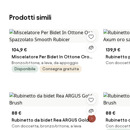
Prodotti simili
104,9 €
139,9 €
Miscelatore Per Bidet In Ottone Oro
Rubinetto 
Bronzo/ottone, a leva, da appoggio
Con doccetta
Spazzolato Smooth Rubicer
Axum oro s
Disponibile
Consegna gratuita
88 €
88 €
Rubinetto da bidet Rea ARGUS Gold
Rubinetto da
Con doccetta, bronzo/ottone, a leva
Con doccetta
Brush
Brush