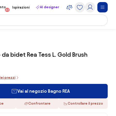
onto
AI designer
Ispirazioni
32
 da bidet Rea Tess L. Gold Brush
dei prezzi
Vai al negozio Bagno REA
ace
Confrontare
Controllare il prezzo