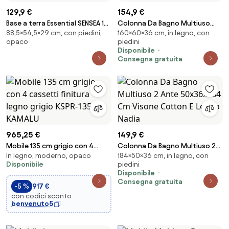
129,9 €
154,9 €
Base a terra Essential SENSEA 1
Colonna Da Bagno Multiuso
88,5×54,5×29 cm, con piedini,
160×60×36 cm, in legno, con
cassetto 2 ante P 29 x L 54.5 x H
Con Vani A Giorno Ed Ante
opaco
piedini
88.5 cm bianco truciolare
60x36x160 Ocean Rafia
Disponibile
Consegna gratuita
965,25 €
149,9 €
Mobile 135 cm grigio con 4
Colonna Da Bagno Multiuso 2
In legno, moderno, opaco
184×50×36 cm, in legno, con
cassetti finitura legno grigio
Ante 50x36x184 Cm Visone
Disponibile
piedini
KSPR-135G - KAMALU
Cotton E Legno Nadia
Disponibile
Consegna gratuita
-5 %
917 €
con codici sconto
benvenuto5