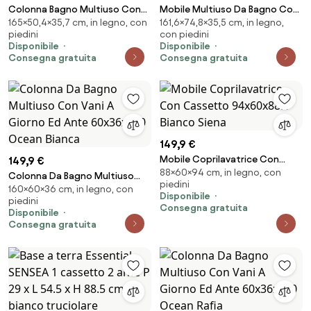
Colonna Bagno Multiuso Con
Mobile Multiuso Da Bagno Con
165×50,4×35,7 cm, in legno, con
161,6×74,8×35,5 cm, in legno,
Vano Portascope 50x36x165H
Ante Frontali E Vani A Giorno
piedini
con piedini
Rovere E Bianco Daisy
75x36x160 Bianco Ocean
Disponibile
Disponibile
Consegna gratuita
Consegna gratuita
149,9 €
Mobile Coprilavatrice Con
149,9 €
88×60×94 cm, in legno, con
Cassetto 94x60x88H Bianco
Colonna Da Bagno Multiuso
piedini
Siena
160×60×36 cm, in legno, con
Con Vani A Giorno Ed Ante
Disponibile
piedini
60x36x160 Ocean Bianca
Consegna gratuita
Disponibile
Consegna gratuita