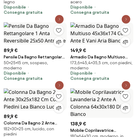
legno
acero
Athena
Bianco
Disponibile
Disponibile
Consegna gratuita
Consegna gratuita
89,9 €
149,9 €
Pensile Da Bagno Rettangolare 1
Armadio Da Bagno Multiuso
50×25×15 cm, sospeso,
173,6×45,4×35,5 cm, con piedini,
Anta Reversibile 25x50
45x36x174 Con Ante E Vani Aria
moderno
moderno
Antracite
Bianca
Disponibile
Disponibile
Consegna gratuita
Consegna gratuita
89,9 €
Colonna Da Bagno 2 Ante
138,9 €
182×30×25 cm, lucido, con
30x25x182 Cm Con Piedini Lea
Mobile Coprilavatrice
piedini
Bianco Lucido
180×64×30 cm, moderno, in
Lavanderia 2 Ante A Colonna