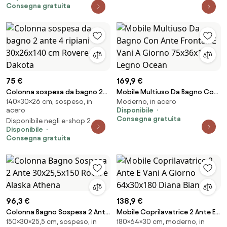
Consegna gratuita
75 €
169,9 €
Colonna sospesa da bagno 2
Mobile Multiuso Da Bagno Con
140×30×26 cm, sospeso, in
Moderno, in acero
ante 4 ripiani 30x26x140 cm
Ante Frontali E Vani A Giorno
acero
Disponibile
Rovere Dakota
75x36x160 Legno Ocean
Consegna gratuita
Disponibile negli e-shop 2
Disponibile
Consegna gratuita
96,3 €
138,9 €
Colonna Bagno Sospesa 2 Ante
Mobile Coprilavatrice 2 Ante E
150×30×25,5 cm, sospeso, in
180×64×30 cm, moderno, in
30x25,5x150 Rovere Alaska
Vani A Giorno 64x30x180 Diana