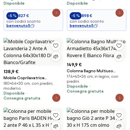
Disponibile
Disponibile
150C - KAMALU
giorno SP-175P - KAMALU
-5 %
827 €
-5 %
898 €
con codici sconto
con codici sconto
benvenuto5
benvenuto5
149,9 €
Colonna Bagno Multiuso
138,9 €
174×45×36 cm, in legno, con
Armadietto 45x36x174H Rovere
Mobile Coprilavatrice
piedini
E Bianco Flora
180×64×30 cm, con piedini,
Lavanderia 2 Ante A Colonna
Disponibile
moderno
64x30x180 Diana
Consegna gratuita
Disponibile
Bianco/Grafite
Consegna gratuita