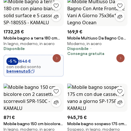
1732,25 €
169,9 €
Mobile bagno a terra 180 cm
Mobile Multiuso Da Bagno Con
In legno, moderno, in acero
Moderno, in acero
con piano bianco solid surface
Ante Frontali E Vani A Giorno
Disponibile
Disponibile
e 5 cassetti SP-180SS5 -
75x36x160 Legno Ocean
Consegna gratuita
KAMALU
-5 %
1646 €
con codici sconto
benvenuto5
871 €
945,75 €
Mobile bagno 150 cm bicolore
Mobile bagno sospeso 175 cm
In legno, moderno, in acero
Sospeso, in legno, moderno
con 2 cassetti scorrevoli SPR-
con due cassetti e vano a