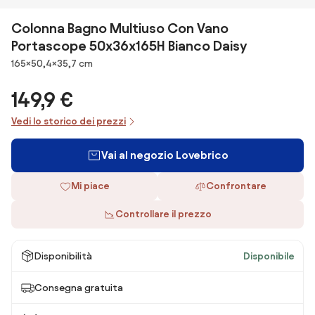
Colonna Bagno Multiuso Con Vano
Portascope 50x36x165H Bianco Daisy
Dimensioni
165×50,4×35,7 cm
149,9 €
Vedi lo storico dei prezzi
Vai al negozio Lovebrico
Mi piace
Confrontare
Controllare il prezzo
Disponibilità
Disponibile
Consegna gratuita