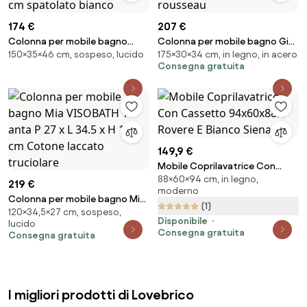
174 €
207 €
Colonna per mobile bagno
Colonna per mobile bagno Giò
150×35×46 cm, sospeso, lucido
175×30×34 cm, in legno, in acero
Paris BADEN HAUS 2 ante P 46 x L
2 ante P 34 x L 30 x H 175 cm
Consegna gratuita
35 x H 150 cm spatolato bianco
olmo rousseau
149,9 €
Mobile Coprilavatrice Con
88×60×94 cm, in legno,
Cassetto 94x60x88H Rovere E
219 €
moderno
Bianco Siena
Colonna per mobile bagno Mia
(1)
120×34,5×27 cm, sospeso,
VISOBATH 1 anta P 27 x L 34.5 x H
Disponibile
lucido
120 cm Cotone laccato
Consegna gratuita
Consegna gratuita
truciolare
I migliori prodotti di Lovebrico