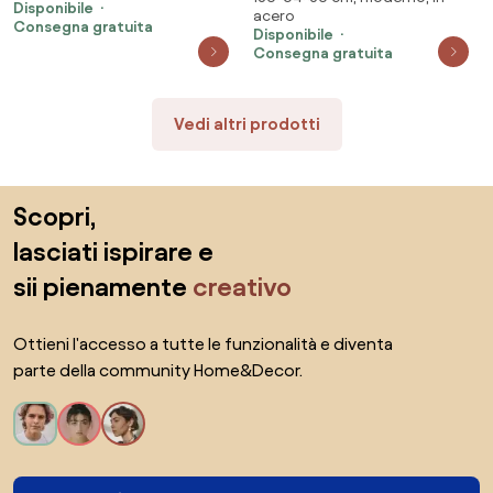
Disponibile
acero
64x30x180 Diana Bianco
Consegna gratuita
Disponibile
Consegna gratuita
Vedi altri prodotti
Salta il piè di pagina, vai all'inizio della pagina
Scopri,
lasciati ispirare e
sii pienamente
creativo
Ottieni l'accesso a tutte le funzionalità e diventa
parte della community Home&Decor.