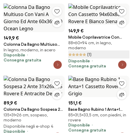
149,9 €
Mobile Coprilavatrice Con
149,9 €
88×60×94 cm, in legno,
Cassetto 94x60x88H Rovere E
Colonna Da Bagno Multiuso
moderno
Bianco Siena
In legno, moderno, in acero
Con Vani A Giorno Ed Ante
(1)
Disponibile
60x36x160 Ocean Legno
Consegna gratuita
Disponibile
Consegna gratuita
89,9 €
151,1 €
Colonna Da Bagno Sospesa 2
Base Bagno Rubino 1 Anta+1
135×31×26 cm, sospeso,
85×31,5×33,5 cm, con piedini, in
Ante 31x26x135 Rovere E
Cassetto Rovere Grigio
moderno
rovere
Antracite Denver
Disponibile
Disponibile negli e-shop 4
Consegna gratuita
Disponibile