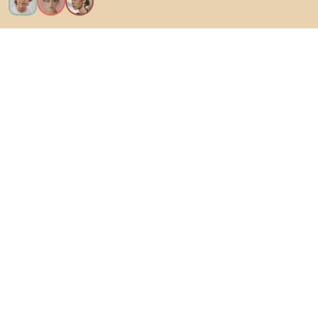
Voglio tutte le caratteristiche!
Di Biano
Per gli utenti
Per i negozi
Esplora sicuramente
Prodotti
Ispirazioni
AI designer