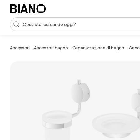
Salta la navigazione, vai al contenuto
Input della ricerca
Salta il contenuto, vai al piè di pagina
Accessori
Accessori bagno
Organizzazione di bagno
Ganc