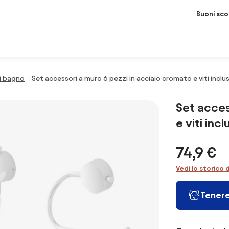
Buoni sc
i bagno
Set accessori a muro 6 pezzi in acciaio cromato e viti inclu
Set acces
e viti inc
74,9 €
Vedi lo storico 
Tenere