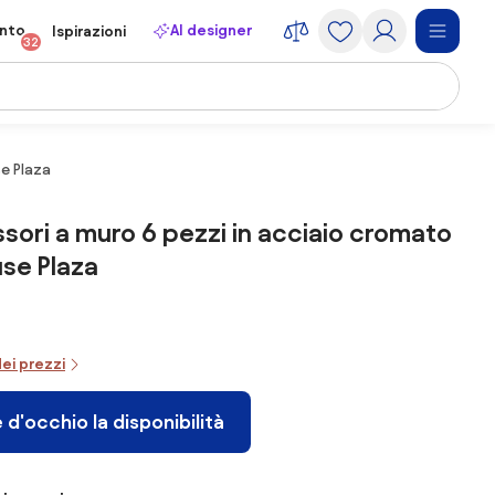
onto
AI designer
Ispirazioni
32
se Plaza
sori a muro 6 pezzi in acciaio cromato
luse Plaza
dei prezzi
 d'occhio la disponibilità