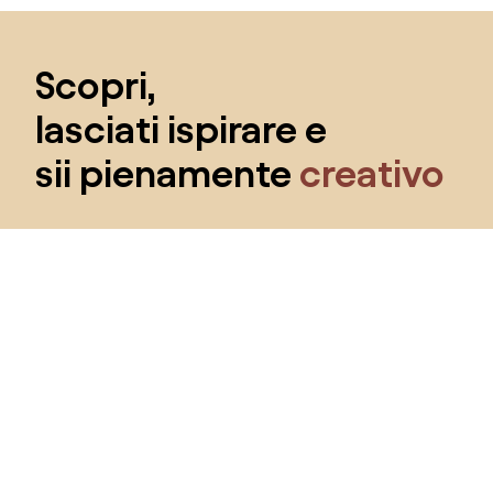
Salta il piè di pagina, vai all'inizio della pagina
Scopri,
lasciati ispirare e
sii pienamente
creativo
Ottieni l'accesso a tutte le funzionalità e diventa
parte della community Home&Decor.
Voglio tutte le caratteristiche!