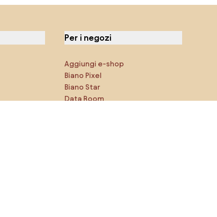
Per i negozi
Aggiungi e-shop
Biano Pixel
Biano Star
Data Room
Puoi trovarci sui social media