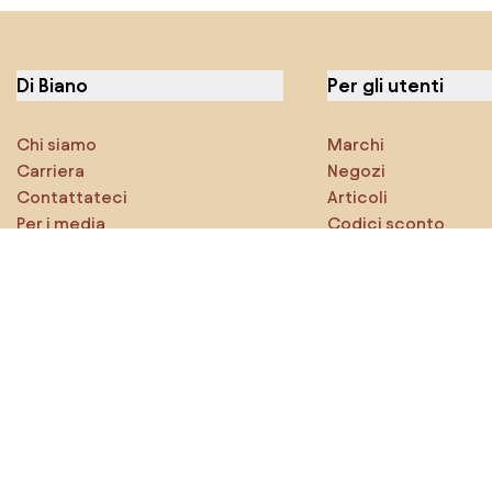
Di Biano
Per gli utenti
Chi siamo
Marchi
Carriera
Negozi
Contattateci
Articoli
Per i media
Codici sconto
Caratteristiche
Densy Studio
Esplora sicuramente
Prodotti
Ispirazioni
AI designer