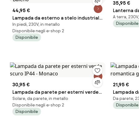
35,95 €
44,95 €
Lanterna da
A terra, 230V,
Lampada da esterno a stelo industriale
cm IP44 - 
Disponibile
In piedi, 230V, in metallo
Marrone ruggine 80 cm IP44 - Baleno
Disponibile negli e-shop 2
Disponibile
30,95 €
21,95 €
Lampada da parete per esterni verde
Lampada da
Solare, da parete, in metallo
Da parete, 23
scuro IP44 - Monaco
romantica 
Disponibile negli e-shop 2
Disponibile
Disponibile