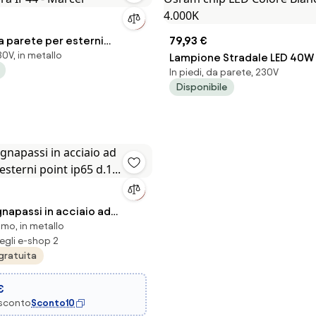
 parete per esterni
79,93 €
0V, in metallo
ra IP44 - Marcel
Lampione Stradale LED 40W
In piedi, da parete, 230V
Osram chip LED Colore Bian
Disponibile
4.000K
napassi in acciaio ad
romo, in metallo
esterni point ip65 d.1...
egli e-shop 2
gratuita
€
 sconto
Sconto10