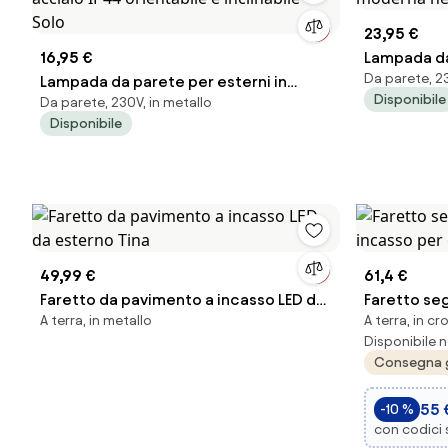
23,95 €
16,95 €
Lampada da
Da parete, 23
Lampada da parete per esterni in
moderna ne
Disponibile
Da parete, 230V, in metallo
acciaio IP44 orientabile e inclinabile -
Disponibile
Solo
49,99 €
61,4 €
Faretto da pavimento a incasso LED da
Faretto seg
A terra, in metallo
A terra, in c
esterno Tina
incasso per 
Disponibile n
Consegna 
55 
-10 %
con codici