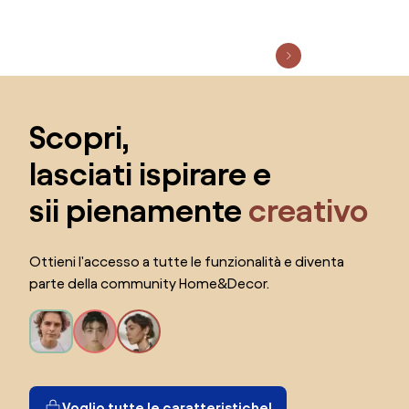
Salta il piè di pagina, vai all'inizio della pagina
Scopri,
lasciati ispirare e
sii pienamente
creativo
Ottieni l'accesso a tutte le funzionalità e diventa
parte della community Home&Decor.
Voglio tutte le caratteristiche!