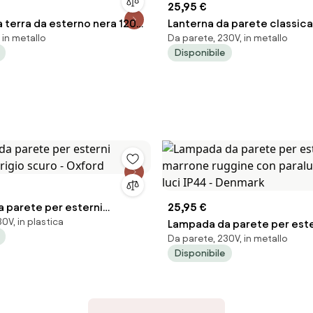
25,95 €
 terra da esterno nera 120
Lanterna da parete classica
 in metallo
Da parete, 230V, in metallo
Havana
esterni nera IP44 - New Orl
Disponibile
 parete per esterni
25,95 €
0V, in plastica
grigio scuro - Oxford
Lampada da parete per este
Da parete, 230V, in metallo
marrone ruggine con paral
Disponibile
luci IP44 - Denmark