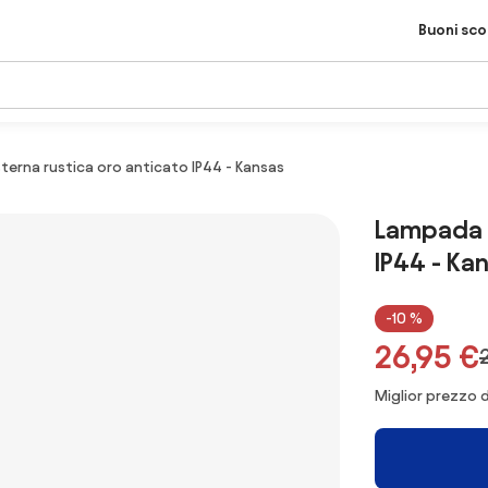
Buoni sc
erna rustica oro anticato IP44 - Kansas
Lampada d
IP44 - Ka
-10 %
26,95 €
Miglior prezzo d