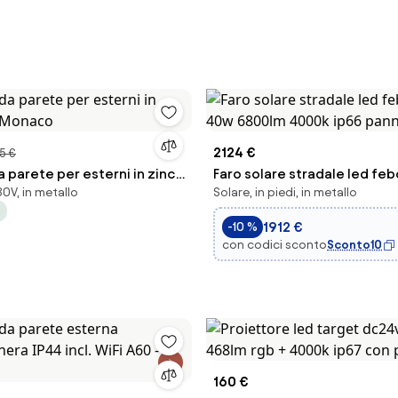
2124 €
5 €
 parete per esterni in zinco
Faro solare stradale led febo
0V, in metallo
Solare, in piedi, in metallo
aco
40w 6800lm 4000k ip66 pann
1912 €
-10 %
con codici sconto
Sconto10
160 €