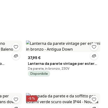
37,95 €
o
Lanterna da parete vintage per esterni
Da parete, in bronzo, 230V
- Baleno
in bronzo - Antigua Down
Disponibile
-5 %