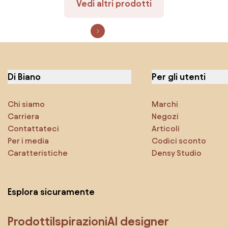
Vedi altri prodotti
Di Biano
Per gli utenti
Chi siamo
Marchi
Carriera
Negozi
Contattateci
Articoli
Per i media
Codici sconto
Caratteristiche
Densy Studio
Esplora sicuramente
Prodotti
Ispirazioni
AI designer