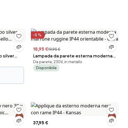
-5 %
18,95 €
19,95 €
 silver
Lampada da parete esterna moderna
Da parete, 230V, in metallo
ello...
marrone ruggine IP44 orientabile -
Disponibile
Ciara
37,95 €