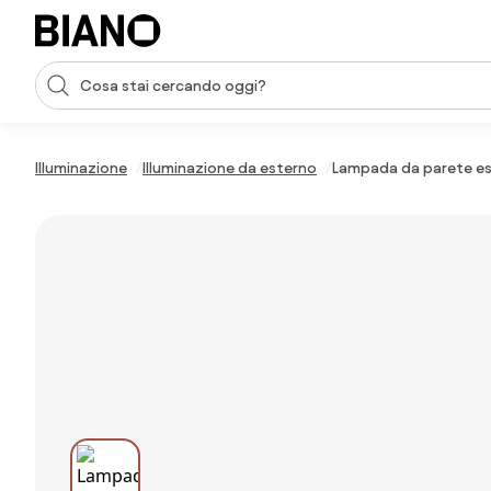
Salta la navigazione, vai al contenuto
Input della ricerca
Salta il contenuto, vai al piè di pagina
Illuminazione
Illuminazione da esterno
Lampada da parete est