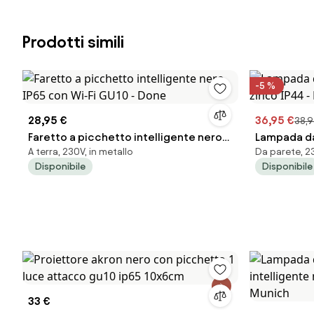
Prodotti simili
-5 %
28,95 €
36,95 €
38,9
Faretto a picchetto intelligente nero
Lampada da
A terra, 230V, in metallo
Da parete, 23
IP65 con Wi-Fi GU10 - Done
IP44 - Mon
Disponibile
Disponibile
33 €