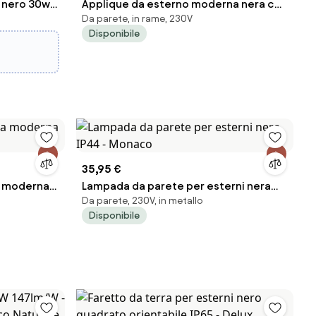
v nero 30w
Applique da esterno moderna nera con
Da parete, in rame, 230V
ic...
rame IP44 - Kansas
Disponibile
35,95 €
a moderna
Lampada da parete per esterni nera
Da parete, 230V, in metallo
IP44 - Monaco
Disponibile