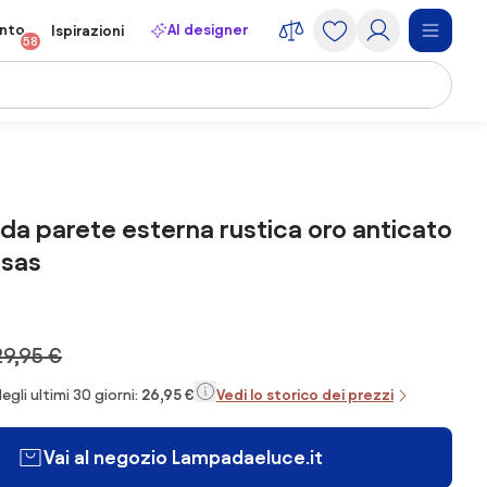
onto
AI designer
Ispirazioni
58
a parete esterna rustica oro anticato
nsas
29,95 €
egli ultimi 30 giorni:
26,95 €
Vedi lo storico dei prezzi
Vai al negozio Lampadaeluce.it