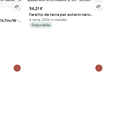
56,21 €
Faretto da terra per esterni nero
A terra, 230V, in metallo
 147lm/W -
quadrato orientabile IP65 - Delux
Disponibile
co Naturale