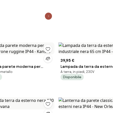
39,95 €
a parete moderna per
Lampada da terra da estern
 metallo
A terra, in piedi, 230V
rone ruggine IP44 - Kansas
industriale nera 65 cm IP44 
Disponibile