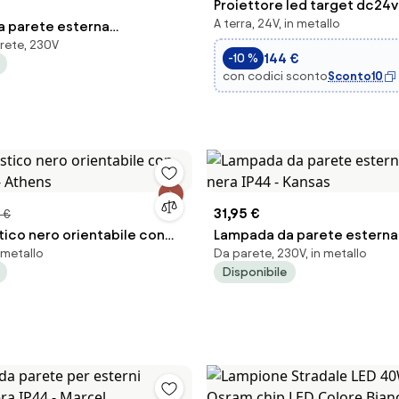
Proiettore led target dc24
A terra, 24V, in metallo
 parete esterna
468lm rgb + 4000k ip67 con p
arete, 230V
 nera IP44 incl. WiFi A60 -
144 €
-10 %
con codici sconto
Sconto10
31,95 €
 €
tico nero orientabile con
Lampada da parete estern
n metallo
Da parete, 230V, in metallo
 - Athens
nera IP44 - Kansas
Disponibile