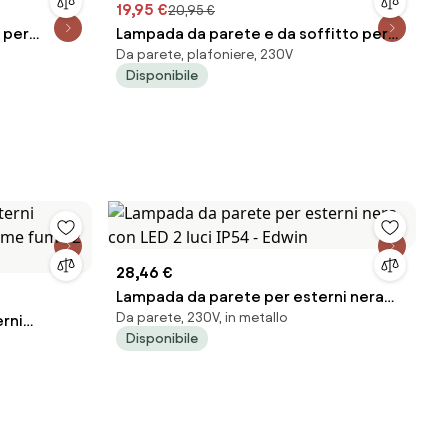
19,95 €
20,95 €
 per
Lampada da parete e da soffitto per
Da parete, plafoniere, 230V
eans down
esterni verde scuro ovale IP44 -
Disponibile
Noutica
28,46 €
Lampada da parete per esterni nera
Da parete, 230V, in metallo
rni
con LED 2 luci IP54 - Edwin
Disponibile
ume fumé 2