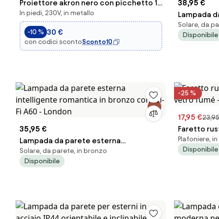
Proiettore akron nero con picchetto 1
38,95 €
In piedi, 230V, in metallo
luce attacco gu10 ip65 10x6cm
Lampada da
Solare, da p
intelligente
30 €
-10 %
Disponibile
Munich
con codici sconto
Sconto10
-25 %
17,95 €
23,95
35,95 €
Faretto rus
Plafoniere, i
Lampada da parete esterna
vetro fumé
Disponibile
Solare, da parete, in bronzo
intelligente romantica in bronzo con
Disponibile
Wi-Fi A60 - London