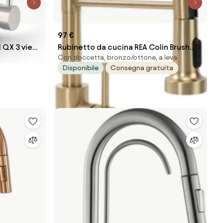
97 €
l QX 3 vie
Rubinetto da cucina REA Colin Brush
Con doccetta, bronzo/ottone, a leva
nto
Gold
Disponibile
Consegna gratuita
N