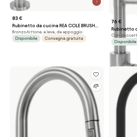
83 €
76 €
Rubinetto da cucina REA COLE BRUSH
Rubinetto d
Bronzo/ottone, a leva, da appoggio
NICKEL
Con doccetta
Steel
Disponibile
Consegna gratuita
Disponibile