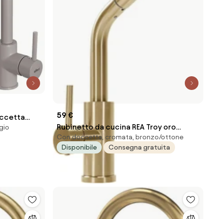
59 €
occetta
Rubinetto da cucina REA Troy oro
gio
to opaco
Con doccetta, cromata, bronzo/ottone
spazzolato
Disponibile
Consegna gratuita