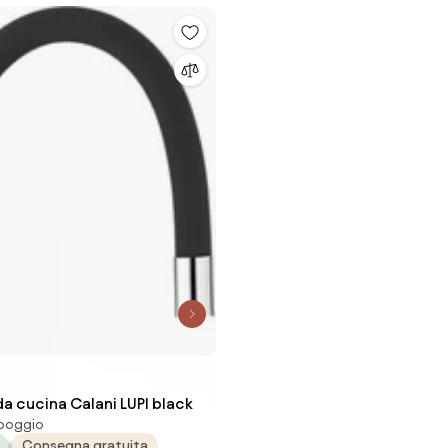
a cucina Calani LUPI black
ppoggio
Consegna gratuita