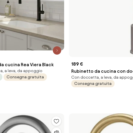
189 €
a cucina Rea Viera Black
, a leva, da appoggio
Rubinetto da cucina con d
Consegna gratuita
Con doccetta, a leva, da appog
TRAIL PLUS tortora vernicia
Consegna gratuita
ELLECI