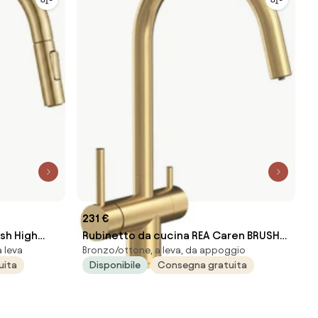
231 €
sh High
Rubinetto da cucina REA Caren BRUSH
 leva
Bronzo/ottone, a leva, da appoggio
GOLD
uita
Disponibile
Consegna gratuita