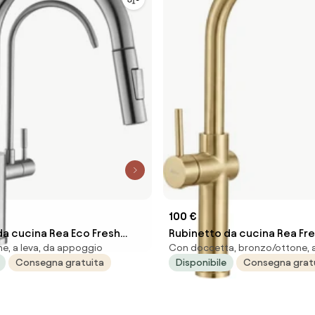
100 €
da cucina Rea Eco Fresh
Rubinetto da cucina Rea Fre
e, a leva, da appoggio
Con doccetta, bronzo/ottone, a
EL
Brush Gold
Consegna gratuita
Disponibile
Consegna grat