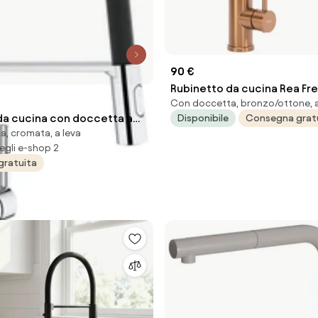
90 €
Rubinetto da cucina Rea Fre
Con doccetta, bronzo/ottone, a
Copper
da cucina con doccetta a
Disponibile
Consegna grat
, cromata, a leva
gno Feel argento nero
egli e-shop 2
ucido GROHE
gratuita