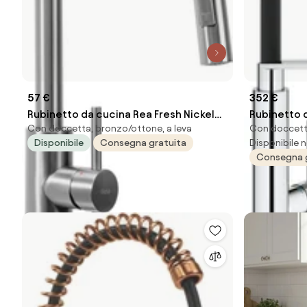
57 €
352 €
Rubinetto da cucina Rea Fresh Nickel
Rubinetto 
Con doccetta, bronzo/ottone, a leva
Con doccetta
Brush INOX
collo di ci
Disponibile
Consegna gratuita
Disponibile n
cromato l
Consegna 