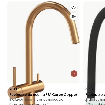
231 €
33 €
Rubinetto da cucina REA Caren Copper
Rubinetto d
Bronzo/ottone, a leva, da appoggio
A leva, da a
Disponibile negli e-shop 2
Disponibile