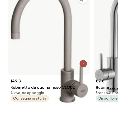
149 €
87 €
Rubinetto da cucina fisso CLOUD
Rubinetto 
A leva, da appoggio
Bronzo/otton
tortora verniciato opaco ELLECI
BRUSH NICK
Consegna gratuita
Disponibile