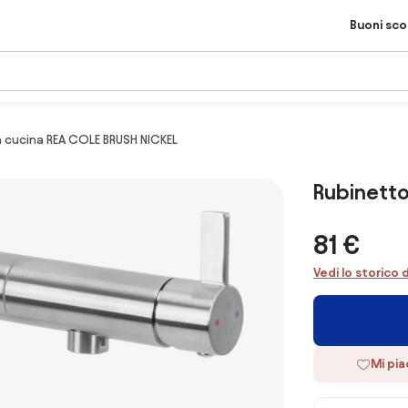
Buoni sc
 cucina REA COLE BRUSH NICKEL
Rubinetto
81 €
Vedi lo storico 
Mi pi