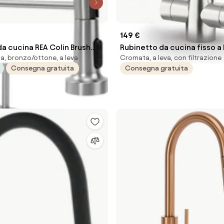
149 €
a cucina REA Colin Brush
Rubinetto da cucina fisso a 
, bronzo/ottone, a leva
Cromata, a leva, con filtrazione
angolare acciaio inox arge
Consegna gratuita
Consegna gratuita
spazzolato opaco CULLIGA