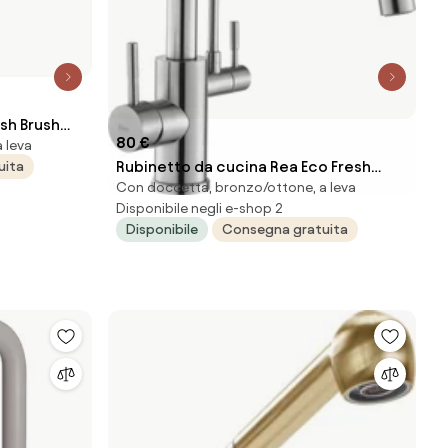
sh Brush
80 €
 leva
Rubinetto da cucina Rea Eco Fresh
uita
Con doccetta, bronzo/ottone, a leva
BRUSH NICKEL
Disponibile negli e-shop 2
Disponibile
Consegna gratuita