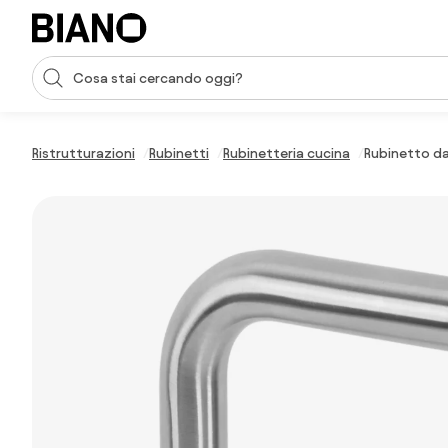
Salta la navigazione, vai al contenuto
Input della ricerca
Salta il contenuto, vai al piè di pagina
Ristrutturazioni
Rubinetti
Rubinetteria cucina
Rubinetto da