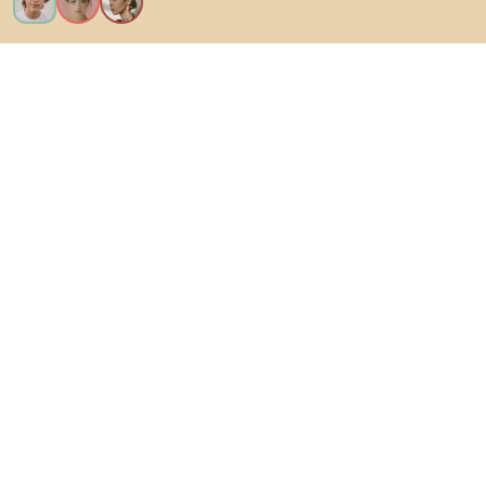
Voglio tutte le caratteristiche!
Di Biano
Per gli utenti
Per i negozi
Esplora sicuramente
Prodotti
Ispirazioni
AI designer