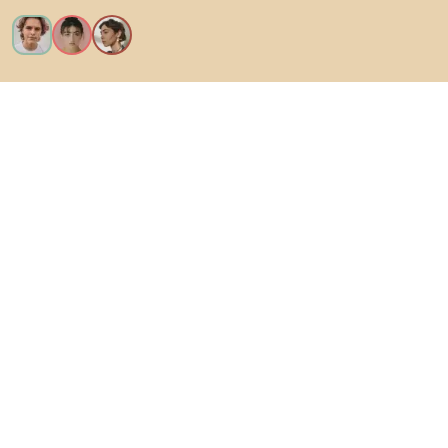
Voglio tutte le caratteristiche!
Di Biano
Per gli utenti
Per i negozi
Esplora sicuramente
Prodotti
Ispirazioni
AI designer