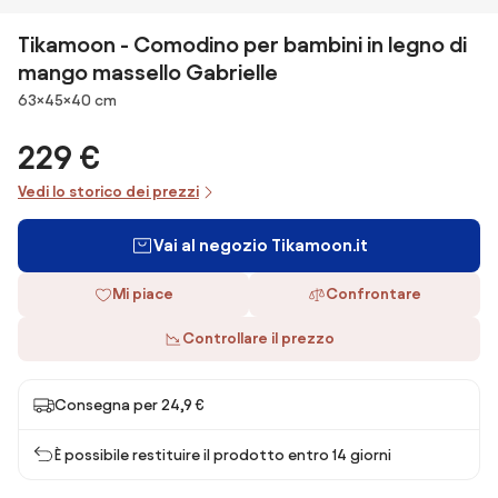
Tikamoon - Comodino per bambini in legno di
mango massello Gabrielle
Dimensioni
63×45×40 cm
229 €
Vedi lo storico dei prezzi
Vai al negozio Tikamoon.it
Mi piace
Confrontare
Controllare il prezzo
Consegna per 24,9 €
È possibile restituire il prodotto entro 14 giorni