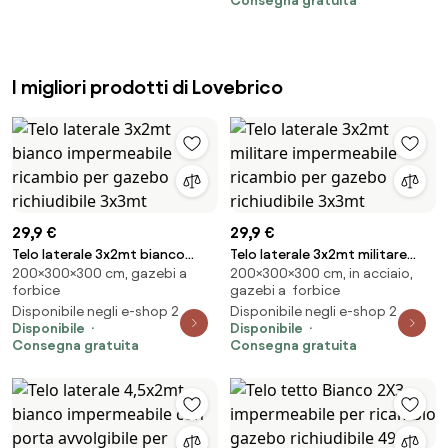
Consegna gratuita
(59357)
I migliori prodotti di Lovebrico
29,9 €
29,9 €
Telo laterale 3x2mt bianco
Telo laterale 3x2mt militare
200×300×300 cm, gazebi a
200×300×300 cm, in acciaio,
impermeabile ricambio per
impermeabile ricambio per
forbice
gazebi a forbice
gazebo richiudibile 3x3mt
gazebo richiudibile 3x3mt
Disponibile negli e-shop 2
Disponibile negli e-shop 2
Disponibile
Disponibile
Consegna gratuita
Consegna gratuita