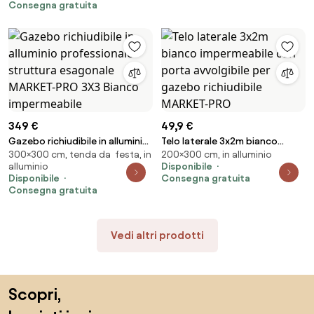
Consegna gratuita
349 €
49,9 €
Gazebo richiudibile in alluminio
Telo laterale 3x2m bianco
300×300 cm, tenda da festa, in
200×300 cm, in alluminio
professionale struttura
impermeabile con porta
alluminio
Disponibile
esagonale MARKET-PRO 3X3
avvolgibile per gazebo
Disponibile
Consegna gratuita
Bianco impermeabile
richiudibile MARKET-PRO
Consegna gratuita
Vedi altri prodotti
Salta il piè di pagina, vai all'inizio della pagina
Scopri,