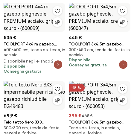
535 €
445 €
TOOLPORT 4x4 m gazebo
TOOLPORT 3x4,5m gazebo
400×400 cm, tenda da festa, in
300×450 cm, tenda da festa, in
pieghevole, PREMIUM acciaio,
pieghevole, PREMIUM acciaio,
acciaio
acciaio
grigio scuro - (600099)
crema - (600047)
Disponibile
Disponibile negli e-shop 2
Consegna gratuita
Disponibile
Consegna gratuita
-15 %
69,9 €
395 €
465 €
Telo tetto Nero 3X3
TOOLPORT 3x4,5m gazebo
300×300 cm, tenda da festa,
Tenda da festa, in acciaio,
impermeabile per ricambio
pieghevole, PREMIUM acciaio,
gazebi a forbice
gazebi a forbice