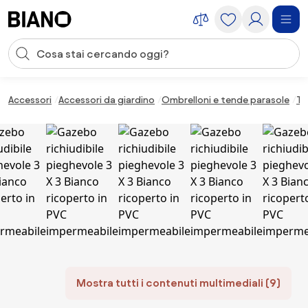
Salta la navigazione, vai al contenuto
Input della ricerca
Salta il contenuto, vai al piè di pagina
Accessori
Accessori da giardino
Ombrelloni e tende parasole
Te
Mostra tutti i contenuti multimediali (9)