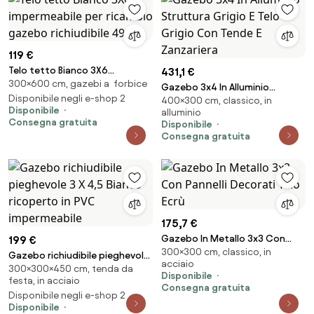
119 €
Telo tetto Bianco 3X6
431,1 €
300×600 cm, gazebi a forbice
impermeabile per ricambio
Gazebo 3x4 In Alluminio
gazebo richiudibile 49483
Disponibile negli e-shop 2
400×300 cm, classico, in
Struttura Grigio E Telo Grigio
Disponibile
alluminio
Con Tende E Zanzariera
Consegna gratuita
Disponibile
Consegna gratuita
175,7 €
Gazebo In Metallo 3x3 Con
199 €
300×300 cm, classico, in
Pannelli Decorati Telo Ecrù
Gazebo richiudibile pieghevole
acciaio
300×300×450 cm, tenda da
3 X 4,5 Bianco ricoperto in PVC
Disponibile
festa, in acciaio
impermeabile
Consegna gratuita
Disponibile negli e-shop 2
Disponibile