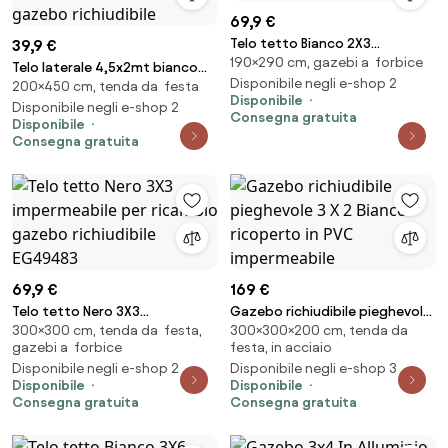
69,9 €
Telo tetto Bianco 2X3
39,9 €
190×290 cm, gazebi a forbice
impermeabile per ricambio
Telo laterale 4,5x2mt bianco
gazebo richiudibile 49483
Disponibile negli e-shop 2
200×450 cm, tenda da festa
impermeabile con porta
Disponibile
avvolgibile per gazebo
Disponibile negli e-shop 2
Consegna gratuita
Disponibile
richiudibile
Consegna gratuita
69,9 €
169 €
Telo tetto Nero 3X3
Gazebo richiudibile pieghevole
300×300 cm, tenda da festa,
300×300×200 cm, tenda da
impermeabile per ricambio
3 X 2 Bianco ricoperto in PVC
gazebi a forbice
festa, in acciaio
gazebo richiudibile EG49483
impermeabile
Disponibile negli e-shop 2
Disponibile negli e-shop 3
Disponibile
Disponibile
Consegna gratuita
Consegna gratuita