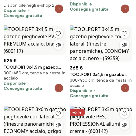
gazebo richiudibile EG49483
grigio scuro - (600053)
Disponibile
Disponibile negli e-shop 2
Consegna gratuita
Disponibile
Consegna gratuita
525 €
TOOLPORT 3x4,5 m gazebo
365 €
300×450 cm, tenda da festa, in
pieghevole PVC, PREMIUM
TOOLPORT 3x4,5 m gazebo
acciaio
acciaio, bianco - (600117)
300×450 cm, tenda da festa, in
pieghevole con laterali
Disponibile
acciaio
(finestre panoramiche),
Consegna gratuita
Disponibile
ECONOMY acciaio, nero -
Consegna gratuita
(59359)
-6 %