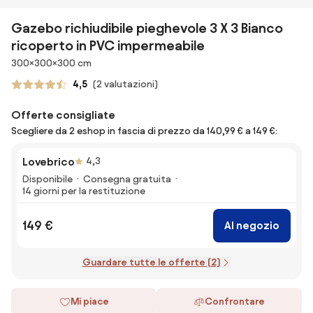
Gazebo richiudibile pieghevole 3 X 3 Bianco
ricoperto in PVC impermeabile
Dimensioni
300×300×300 cm
4,5
(2 valutazioni)
Offerte consigliate
Scegliere da 2 eshop in fascia di prezzo da 140,99 € a 149 €:
Lovebrico
4,3
Disponibile
Consegna gratuita
14 giorni per la restituzione
149 €
Al negozio
Guardare tutte le offerte (2)
Mi piace
Confrontare