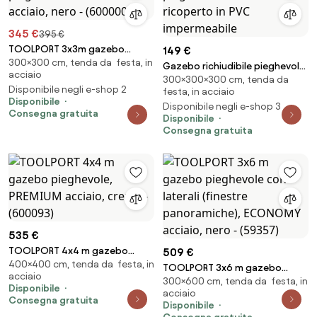
345 €
395 €
TOOLPORT 3x3m gazebo
149 €
300×300 cm, tenda da festa, in
pieghevole, PREMIUM acciaio,
Gazebo richiudibile pieghevole
acciaio
nero - (600000)
300×300×300 cm, tenda da
3 X 3 Verde ricoperto in PVC
Disponibile negli e-shop 2
festa, in acciaio
impermeabile
Disponibile
Disponibile negli e-shop 3
Consegna gratuita
Disponibile
Consegna gratuita
535 €
TOOLPORT 4x4 m gazebo
509 €
400×400 cm, tenda da festa, in
pieghevole, PREMIUM acciaio,
TOOLPORT 3x6 m gazebo
acciaio
crema - (600093)
300×600 cm, tenda da festa, in
pieghevole con laterali
Disponibile
acciaio
(finestre panoramiche),
Consegna gratuita
Disponibile
ECONOMY acciaio, nero -