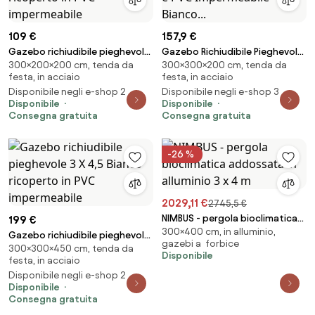
109 €
157,9 €
Gazebo richiudibile pieghevole
Gazebo Richiudibile Pieghevole
300×200×200 cm, tenda da
300×300×200 cm, tenda da
2 X 2 Bianco ricoperto in PVC
3x2m in Acciaio e PVC
festa, in acciaio
festa, in acciaio
impermeabile
Impermeabile Bianco...
Disponibile negli e-shop 2
Disponibile negli e-shop 3
Disponibile
Disponibile
Consegna gratuita
Consegna gratuita
-26 %
2029,11 €
2745,5 €
NIMBUS - pergola bioclimatica
199 €
300×400 cm, in alluminio,
addossata in alluminio 3 x 4 m
Gazebo richiudibile pieghevole
gazebi a forbice
300×300×450 cm, tenda da
3 X 4,5 Bianco ricoperto in PVC
Disponibile
festa, in acciaio
impermeabile
Disponibile negli e-shop 2
Disponibile
Consegna gratuita