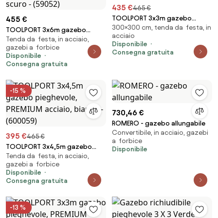
435 €
465 €
TOOLPORT 3x3m gazebo
455 €
300×300 cm, tenda da festa, in
pieghevole PES, PROFESSIONAL
TOOLPORT 3x6m gazebo
acciaio
alluminio, crema - (600142)
Tenda da festa, in acciaio,
pieghevole con laterali
Disponibile
gazebi a forbice
(finestre panoramiche),
Consegna gratuita
Disponibile
ECONOMY acciaio, grigio scuro
Consegna gratuita
- (59052)
-15 %
730,46 €
ROMERO - gazebo allungabile
Convertibile, in acciaio, gazebi
395 €
465 €
a forbice
TOOLPORT 3x4,5m gazebo
Disponibile
Tenda da festa, in acciaio,
pieghevole, PREMIUM acciaio,
gazebi a forbice
bianco - (600059)
Disponibile
Consegna gratuita
-13 %