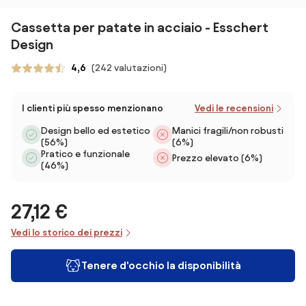
Cassetta per patate in acciaio - Esschert
Design
4,6
(242 valutazioni)
I clienti più spesso menzionano
Vedi le recensioni
Design bello ed estetico
Manici fragili/non robusti
(56%)
(6%)
Pratico e funzionale
Prezzo elevato (6%)
(46%)
27,12 €
Vedi lo storico dei prezzi
Tenere d'occhio la disponibilità