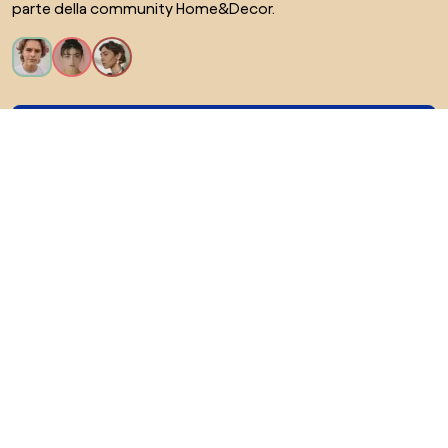
parte della community Home&Decor.
Voglio tutte le caratteristiche!
Di Biano
Per gli utenti
Per i negozi
Esplora sicuramente