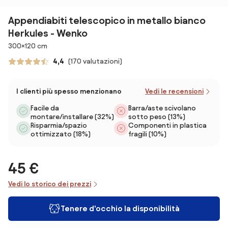
Appendiabiti telescopico in metallo bianco
Herkules - Wenko
Dimensioni
300×120 cm
4,4
(170 valutazioni)
I clienti più spesso menzionano
Vedi le recensioni
Facile da
Barra/aste scivolano
montare/installare (32%)
sotto peso (13%)
Risparmia/spazio
Componenti in plastica
ottimizzato (18%)
fragili (10%)
45 €
Vedi lo storico dei prezzi
Tenere d'occhio la disponibilità