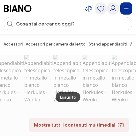
Salta la navigazione, vai al contenuto
Input della ricerca
Salta il contenuto, vai al piè di pagina
Accessori
Accessori per camera da letto
Stand appendiabiti
Ap
Esaurito
Mostra tutti i contenuti multimediali (7)