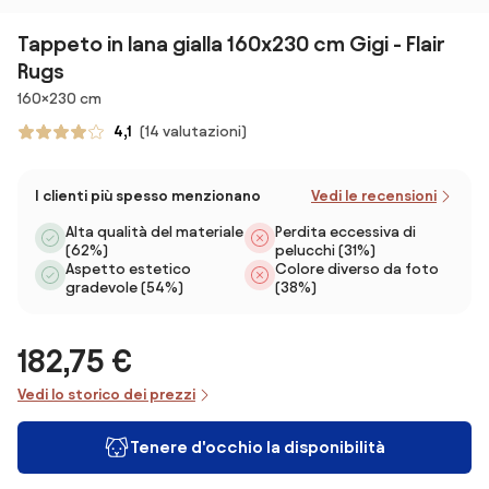
Tappeto in lana gialla 160x230 cm Gigi - Flair
Rugs
Dimensioni
160×230 cm
4,1
(14 valutazioni)
I clienti più spesso menzionano
Vedi le recensioni
Alta qualità del materiale
Perdita eccessiva di
(62%)
pelucchi (31%)
Aspetto estetico
Colore diverso da foto
gradevole (54%)
(38%)
182,75 €
Vedi lo storico dei prezzi
Tenere d'occhio la disponibilità