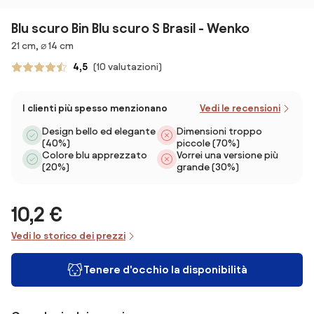
Blu scuro Bin Blu scuro S Brasil - Wenko
Dimensioni
21 cm, ⌀ 14 cm
4,5
(10 valutazioni)
I clienti più spesso menzionano
Vedi le recensioni
Design bello ed elegante
Dimensioni troppo
(40%)
piccole (70%)
Colore blu apprezzato
Vorrei una versione più
(20%)
grande (30%)
10,2 €
Vedi lo storico dei prezzi
Tenere d'occhio la disponibilità