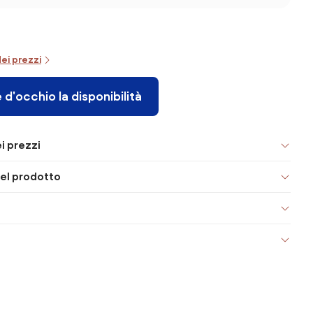
dei prezzi
 d'occhio la disponibilità
i prezzi
el prodotto