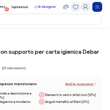
onto
AI designer
Ispirazioni
54
on supporto per carta igienica Debar
(51 valutazioni)
iù spesso menzionano
Vedi le recensioni
nde a descrizione e
Elementi in vetro difettosi (12%)
4%)
Angoli metallici affilati (6%)
elegante e moderno