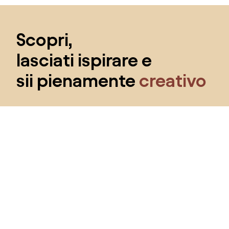
Salta il piè di pagina, vai all'inizio della pagina
Scopri,
lasciati ispirare e
sii pienamente
creativo
Ottieni l'accesso a tutte le funzionalità e diventa
parte della community Home&Decor.
Voglio tutte le caratteristiche!