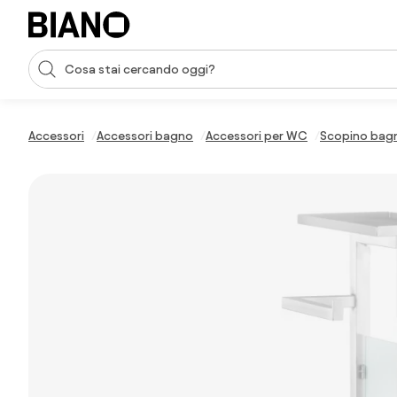
Salta la navigazione, vai al contenuto
Input della ricerca
Salta il contenuto, vai al piè di pagina
Accessori
Accessori bagno
Accessori per WC
Scopino bag