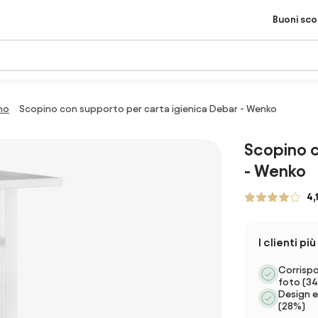
Buoni sc
no
Scopino con supporto per carta igienica Debar - Wenko
Scopino c
- Wenko
4,1
I clienti p
Corrispo
foto (3
Design 
(28%)