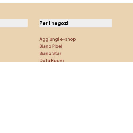
Per i negozi
Aggiungi e-shop
Biano Pixel
Biano Star
Data Room
Puoi trovarci sui social media