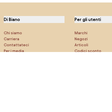
Di Biano
Per gli utenti
Chi siamo
Marchi
Carriera
Negozi
Contattateci
Articoli
Per i media
Codici sconto
Caratteristiche
Densy Studio
Esplora sicuramente
Prodotti
Ispirazioni
AI designer