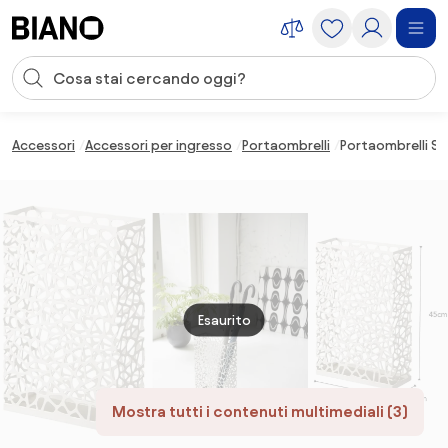
Salta la navigazione, vai al contenuto
Input della ricerca
Salta il contenuto, vai al piè di pagina
Accessori
Accessori per ingresso
Portaombrelli
Portaombrelli Sl
Esaurito
Mostra tutti i contenuti multimediali (3)