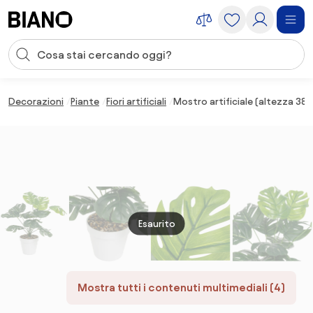
Salta la navigazione, vai al contenuto
Input della ricerca
Salta il contenuto, vai al piè di pagina
Decorazioni
Piante
Fiori artificiali
Mostro artificiale (altezza 38
Esaurito
Mostra tutti i contenuti multimediali (4)