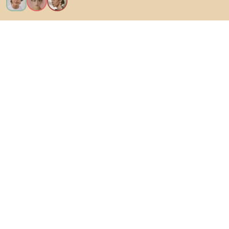
Voglio tutte le caratteristiche!
Di Biano
Per gli utenti
Per i negozi
Esplora sicuramente
Prodotti
Ispirazioni
AI designer