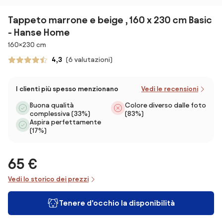
Tappeto marrone e beige , 160 x 230 cm Basic
- Hanse Home
Dimensioni
160×230 cm
4,3
(6 valutazioni)
I clienti più spesso menzionano
Vedi le recensioni
Buona qualità
Colore diverso dalle foto
complessiva (33%)
(83%)
Aspira perfettamente
(17%)
65 €
Vedi lo storico dei prezzi
Tenere d'occhio la disponibilità