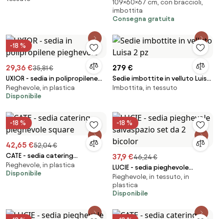
109×60×67 cm, con braccioli,
Panna e legno di faggio -
imbottita
Molisana
Consegna gratuita
-18 %
29,36 €
279 €
35,81 €
UXIOR - sedia in polipropilene
Sedie imbottite in velluto Luisa
Pieghevole, in plastica
Imbottita, in tessuto
pieghevole
2 pz
Disponibile
-18 %
-18 %
42,65 €
52,04 €
CATE - sedia catering
37,9 €
46,24 €
Pieghevole, in plastica
pieghevole square
LUCIE - sedia pieghevole
Disponibile
Pieghevole, in tessuto, in
salvaspazio set da 2 bicolor
plastica
Disponibile