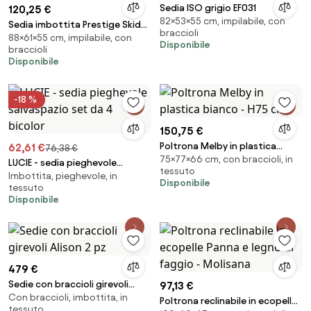
Sedia ISO grigio EF031
120,25 €
82×53×55 cm, impilabile, con
Sedia imbottita Prestige Skid
braccioli
88×61×55 cm, impilabile, con
nera
Disponibile
braccioli
Disponibile
-18 %
150,75 €
Poltrona Melby in plastica
62,61 €
76,38 €
75×77×66 cm, con braccioli, in
bianco - H75 cm
LUCIE - sedia pieghevole
tessuto
Imbottita, pieghevole, in
salvaspazio set da 4 bicolor
Disponibile
tessuto
Disponibile
479 €
Sedie con braccioli girevoli
97,13 €
Con braccioli, imbottita, in
Alison 2 pz
Poltrona reclinabile in ecopelle
tessuto