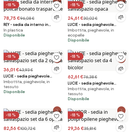
-18 %
-18 %
78,75 €
24,61 €
96,08 €
30,02 €
REY - sedia da interno in
LUCIE - sedia pieghevole
In plastica
Imbottita, pieghevole, in
policarbonato trasparente
salvaspazio opaca
Disponibile
ecopelle
Disponibile
-18 %
-18 %
36,01 €
43,93 €
LUCIE - sedia pieghevole
62,61 €
76,38 €
Imbottita, pieghevole, in
salvaspazio set da 2 opaca
LUCIE - sedia pieghevole
tessuto
Imbottita, pieghevole, in
salvaspazio set da 4 bicolor
Disponibile
tessuto
Disponibile
-18 %
-18 %
82,56 €
29,36 €
100,72 €
35,81 €