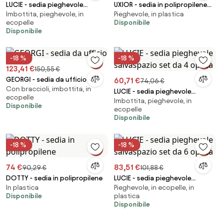
LUCIE - sedia pieghevole
UXIOR - sedia in polipropilene
Imbottita, pieghevole, in
Pieghevole, in plastica
salvaspazio set da 6 opaca
pieghevole
ecopelle
Disponibile
Disponibile
-18 %
-18 %
123,41 €
150,55 €
GEORGI - sedia da ufficio
60,71 €
74,06 €
Con braccioli, imbottita, in
LUCIE - sedia pieghevole
ecopelle
Imbottita, pieghevole, in
salvaspazio set da 4 opaca
Disponibile
ecopelle
Disponibile
-18 %
-18 %
74 €
83,51 €
90,29 €
101,88 €
DOTTY - sedia in polipropilene
LUCIE - sedia pieghevole
In plastica
Pieghevole, in ecopelle, in
salvaspazio set da 6 opaca
Disponibile
plastica
Disponibile