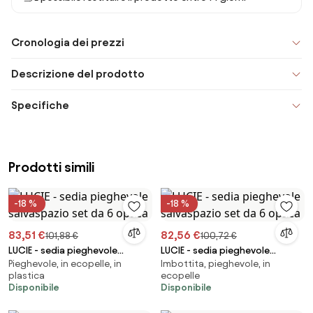
Cronologia dei prezzi
Descrizione del prodotto
Specifiche
Prodotti simili
-18 %
-18 %
83,51 €
82,56 €
101,88 €
100,72 €
LUCIE - sedia pieghevole
LUCIE - sedia pieghevole
Pieghevole, in ecopelle, in
Imbottita, pieghevole, in
salvaspazio set da 6 opaca
salvaspazio set da 6 opaca
plastica
ecopelle
Disponibile
Disponibile