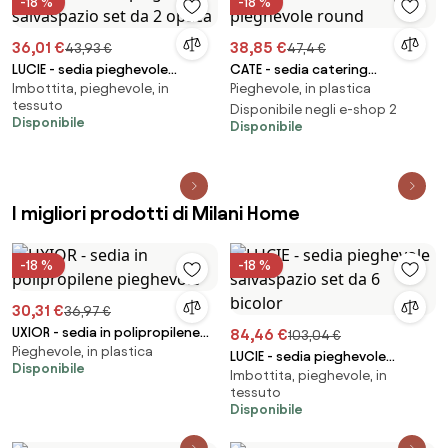
-18 %
-18 %
36,01 €
38,85 €
43,93 €
47,4 €
LUCIE - sedia pieghevole
CATE - sedia catering
Imbottita, pieghevole, in
Pieghevole, in plastica
salvaspazio set da 2 opaca
pieghevole round
tessuto
Disponibile negli e-shop 2
Disponibile
Disponibile
I migliori prodotti di Milani Home
-18 %
-18 %
30,31 €
36,97 €
UXIOR - sedia in polipropilene
84,46 €
103,04 €
Pieghevole, in plastica
pieghevole
LUCIE - sedia pieghevole
Disponibile
Imbottita, pieghevole, in
salvaspazio set da 6 bicolor
tessuto
Disponibile