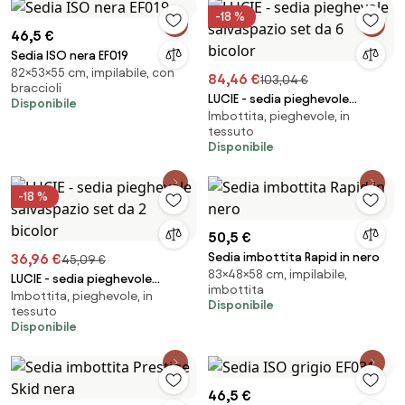
-18 %
46,5 €
Sedia ISO nera EF019
82×53×55 cm, impilabile, con
84,46 €
103,04 €
braccioli
LUCIE - sedia pieghevole
Disponibile
Imbottita, pieghevole, in
salvaspazio set da 6 bicolor
tessuto
Disponibile
-18 %
50,5 €
Sedia imbottita Rapid in nero
36,96 €
45,09 €
83×48×58 cm, impilabile,
LUCIE - sedia pieghevole
imbottita
Imbottita, pieghevole, in
salvaspazio set da 2 bicolor
Disponibile
tessuto
Disponibile
46,5 €