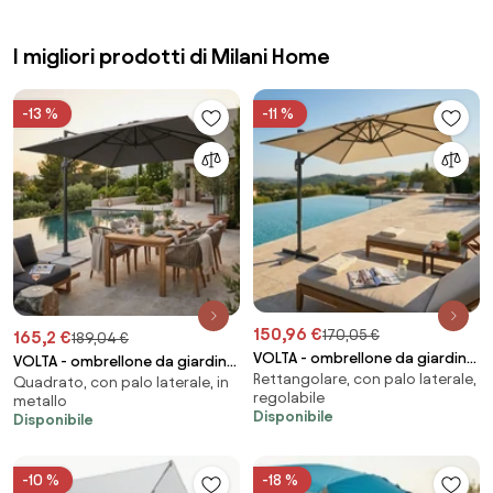
I migliori prodotti di Milani Home
-13 %
-11 %
150,96 €
170,05 €
165,2 €
189,04 €
VOLTA - ombrellone da giardino
VOLTA - ombrellone da giardino
Rettangolare, con palo laterale,
decentrato 2 x 3
Quadrato, con palo laterale, in
decentrato 3 x 3
regolabile
metallo
Disponibile
Disponibile
-10 %
-18 %