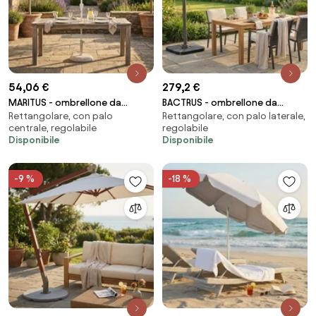
54,06 €
279,2 €
MARITUS - ombrellone da
BACTRUS - ombrellone da
Rettangolare, con palo
Rettangolare, con palo laterale,
giardino palo centrale 2 x 3 m
giardino decentrato 3 x 4 m
centrale, regolabile
regolabile
Disponibile
Disponibile
-9 %
-18 %