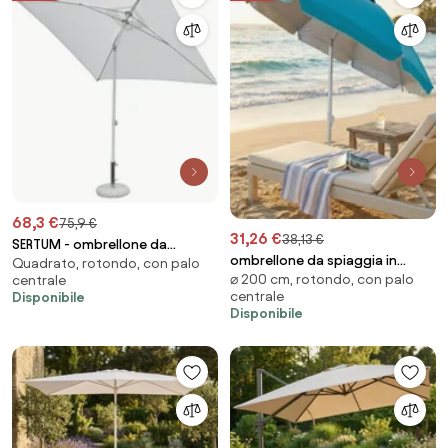
68,3 €
75,9 €
31,26 €
38,13 €
SERTUM - ombrellone da
ombrellone da spiaggia in
Quadrato, rotondo, con palo
giardino palo centrale 2 x 2
⌀ 200 cm, rotondo, con palo
centrale
alluminio
centrale
Disponibile
Disponibile