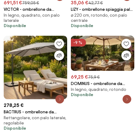
691,51 €
35,06 €
759,05 €
42,77 €
VICTOR - ombrellone da
LIZY - ombrellone spiaggia palo
In legno, quadrato, con palo
⌀ 220 cm, rotondo, con palo
giardino decentrato con palo
alluminio 220/32
laterale
centrale
in legno 3 x 3 con mantovana
Disponibile
Disponibile
-9 %
69,25 €
75,9 €
DOMINUS - ombrellone da
In legno, quadrato, rotondo
giardino palo centrale in legno
Disponibile
2 x 3 m
278,25 €
BACTRUS - ombrellone da
Rettangolare, con palo laterale,
giardino decentrato 3 x 4 m
regolabile
Disponibile