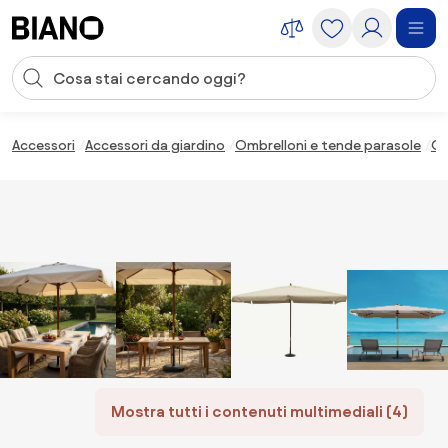
Salta la navigazione, vai al contenuto
Input della ricerca
Salta il contenuto, vai al piè di pagina
Accessori
Accessori da giardino
Ombrelloni e tende parasole
Om
Mostra tutti i contenuti multimediali (4)