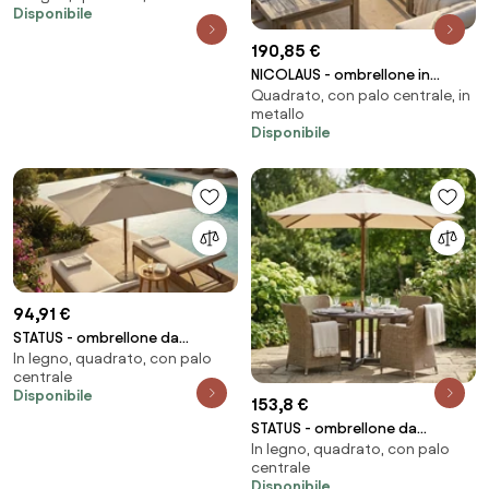
Disponibile
2 x 3 m
190,85 €
NICOLAUS - ombrellone in
Quadrato, con palo centrale, in
alluminio 3 x 3 m
metallo
Disponibile
94,91 €
STATUS - ombrellone da
In legno, quadrato, con palo
giardino palo centrale in legno
centrale
2 x 3 m
Disponibile
153,8 €
STATUS - ombrellone da
In legno, quadrato, con palo
giardino palo centrale in legno
centrale
3 x 3 m
Disponibile