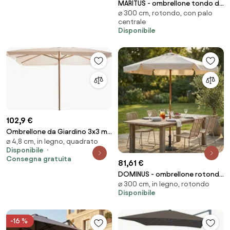
MARITUS - ombrellone tondo da
⌀ 300 cm, rotondo, con palo
giardino palo centrale 3 m
centrale
Disponibile
102,9 €
Ombrellone da Giardino 3x3 m
⌀ 4,8 cm, in legno, quadrato
Palo Ø48 mm in Legno Bauer
Disponibile
Bianco...
Consegna gratuita
81,61 €
DOMINUS - ombrellone rotondo
⌀ 300 cm, in legno, rotondo
da giardino palo centrale in
Disponibile
legno 3 m
-16 %