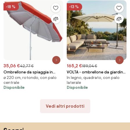
-18 %
-13 %
35,06 €
165,2 €
42,77 €
189,04 €
Ombrellone da spiaggia in
VOLTA - ombrellone da giardino
⌀ 220 cm, rotondo, con palo
In legno, quadrato, con palo
alluminio colore casuale
decentrato 3 x 3
centrale
laterale
Disponibile
Disponibile
Vedi altri prodotti
Salta il piè di pagina, vai all'inizio della pagina