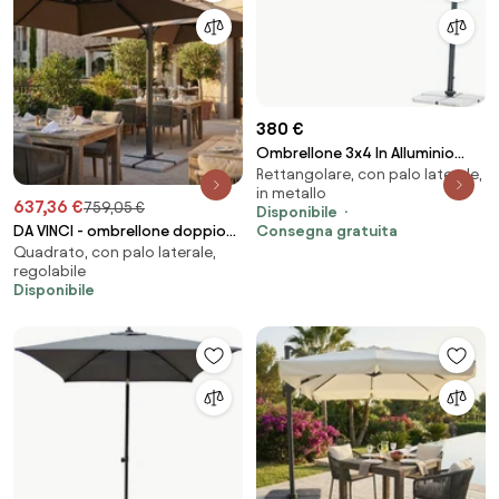
380 €
Ombrellone 3x4 In Alluminio
Rettangolare, con palo laterale,
Orientabile Palo Laterale
in metallo
Tortora Con Braccio
637,36 €
759,05 €
Disponibile
Decentrato
DA VINCI - ombrellone doppio
Consegna gratuita
Quadrato, con palo laterale,
da giardino
regolabile
Disponibile