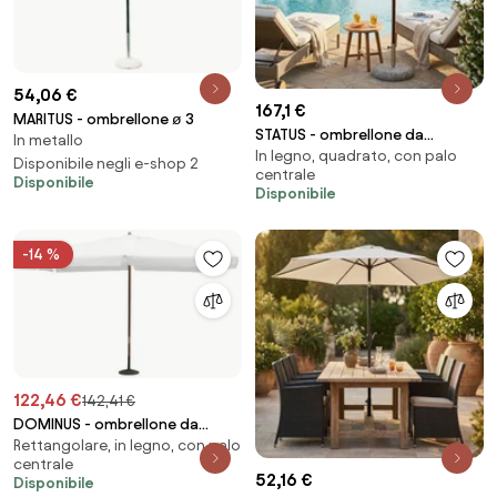
54,06 €
167,1 €
MARITUS - ombrellone ø 3
STATUS - ombrellone da
In metallo
In legno, quadrato, con palo
giardino palo centrale in legno
Disponibile negli e-shop 2
centrale
3 x 4 m
Disponibile
Disponibile
-14 %
122,46 €
142,41 €
DOMINUS - ombrellone da
Rettangolare, in legno, con palo
giardino palo centrale in legno
centrale
3 x 4 m
52,16 €
Disponibile