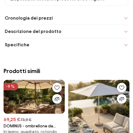
Cronologia dei prezzi
Descrizione del prodotto
Specifiche
Prodotti simili
-9 %
69,25 €
75,9 €
DOMINUS - ombrellone da
In legno, quadrato, rotondo
giardino palo centrale in legno