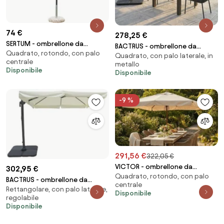
74 €
278,25 €
SERTUM - ombrellone da
BACTRUS - ombrellone da
Quadrato, rotondo, con palo
giardino palo centrale 2 x 2
Quadrato, con palo laterale, in
giardino decentrato 3 x 3 m
centrale
metallo
Disponibile
Disponibile
-9 %
291,56 €
322,05 €
VICTOR - ombrellone da
302,95 €
Quadrato, rotondo, con palo
giardino palo centrale 3 x 4 m
BACTRUS - ombrellone da
centrale
Rettangolare, con palo laterale,
giardino decentrato 3 x 4 m
Disponibile
regolabile
Disponibile