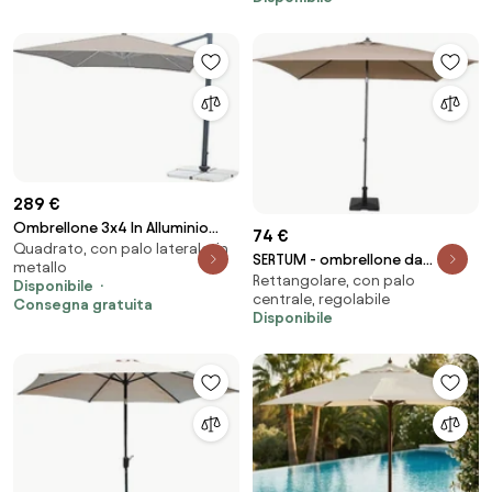
289 €
Ombrellone 3x4 In Alluminio
74 €
Quadrato, con palo laterale, in
Orientabile Moka Con Braccio
SERTUM - ombrellone da
metallo
Decentrato
Rettangolare, con palo
giardino palo centrale 2 x 2
Disponibile
centrale, regolabile
Consegna gratuita
Disponibile