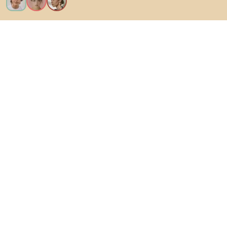
Voglio tutte le caratteristiche!
Di Biano
Per gli utenti
Per i negozi
Esplora sicuramente
Prodotti
Ispirazioni
AI designer