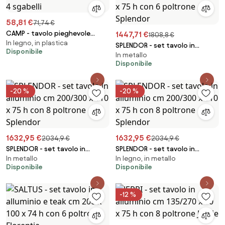
58,81 €
71,74 €
CAMP - tavolo pieghevole
1447,71 €
1808,8 €
In legno, in plastica
salvaspazio con 4 sgabelli
SPLENDOR - set tavolo in
Disponibile
In metallo
alluminio cm 200/300 x 110 x 75
Disponibile
h con 6 poltrone Splendor
-20 %
-20 %
1632,95 €
1632,95 €
2034,9 €
2034,9 €
SPLENDOR - set tavolo in
SPLENDOR - set tavolo in
In metallo
In legno, in metallo
alluminio cm 200/300 x 110 x 75
alluminio cm 200/300 x 110 x 75
Disponibile
Disponibile
h con 8 poltrone Splendor
h con 8 poltrone Splendor
-12 %