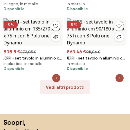
In legno, in metallo
In metallo
cm 200/300 x 100 x 74 h con 6
90/180 x 90 x 75 h con 4
Disponibile
Disponibile
sedie Aulus
poltrone Lotus
-8 %
-5 %
805,5 €
863,46 €
873,05 €
911,06 €
JERRI - set tavolo in alluminio cm
JERRI - set tavolo in alluminio cm
In plastica, in metallo
In metallo
135/270 x 90 x 75 h con 6
90/180 x 90 x 75 h con 8
Disponibile
Disponibile
Poltrone Dynamo
Poltrone Dynamo
Vedi altri prodotti
Salta il piè di pagina, vai all'inizio della pagina
Scopri,