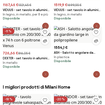
1167,46 €
1519,9 €
1321,45 €
1699,55 €
VIDUUS - set tavolo in alluminio
VIDUUS - set tavolo in alluminio
In legno, in metallo, per 8 e più
In legno, in metallo
e polywood cm 160/240 x 95 x
e polywood cm 200/300 x 95 x
Disponibile
Disponibile
75 h con 8 poltrone Viduus
75 h con 10 poltrone Viduus
-11 %
1554,1 €
ASH - Salotto angolare da
726,66 €
816,05 €
In plastica
giardino large in polipropilene
DEXTER - set tavolo in alluminio
Disponibile
In metallo
cm 200/300 x 100 x 74 h con 6
Disponibile
poltrone Venus
I migliori prodotti di Milani Home
-18 %
-20 %