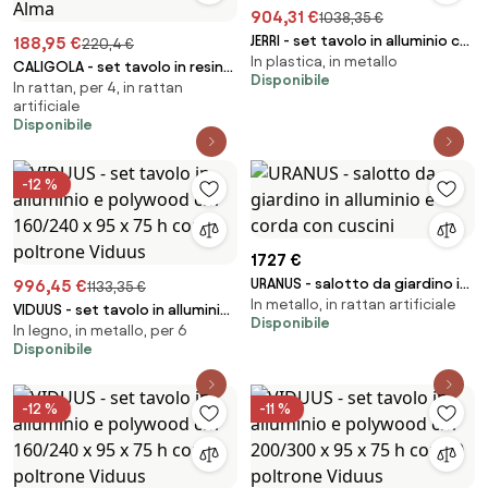
904,31 €
1038,35 €
JERRI - set tavolo in alluminio cm
188,95 €
220,4 €
In plastica, in metallo
135/270 x 90 x 75 h con 6
CALIGOLA - set tavolo in resina
Disponibile
poltrone Jessie
In rattan, per 4, in rattan
effetto rattan cm 80 x 80 x 74
artificiale
h con 4 poltrone Alma
Disponibile
-12 %
1727 €
URANUS - salotto da giardino in
996,45 €
1133,35 €
In metallo, in rattan artificiale
alluminio e corda con cuscini
VIDUUS - set tavolo in alluminio
Disponibile
In legno, in metallo, per 6
e polywood cm 160/240 x 95 x
Disponibile
75 h con 6 poltrone Viduus
-12 %
-11 %