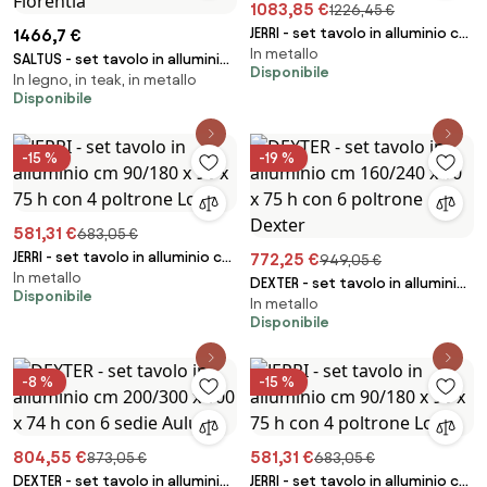
1083,85 €
1226,45 €
JERRI - set tavolo in alluminio cm
1466,7 €
In metallo
135/270 x 90 x 75 h con 8
SALTUS - set tavolo in alluminio
Disponibile
poltrone Jessie
In legno, in teak, in metallo
e teak cm 200 x 100 x 74 h con
Disponibile
6 poltrone Florentia
-15 %
-19 %
581,31 €
683,05 €
JERRI - set tavolo in alluminio cm
772,25 €
949,05 €
In metallo
90/180 x 90 x 75 h con 4
DEXTER - set tavolo in alluminio
Disponibile
poltrone Lotus
In metallo
cm 160/240 x 90 x 75 h con 6
Disponibile
poltrone Dexter
-8 %
-15 %
804,55 €
581,31 €
873,05 €
683,05 €
DEXTER - set tavolo in alluminio
JERRI - set tavolo in alluminio cm