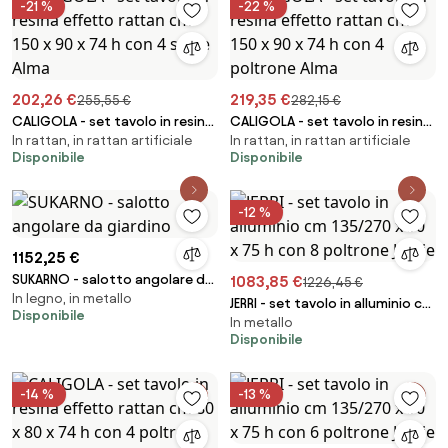
-21 %
-22 %
202,26 €
219,35 €
255,55 €
282,15 €
CALIGOLA - set tavolo in resina
CALIGOLA - set tavolo in resina
In rattan, in rattan artificiale
In rattan, in rattan artificiale
effetto rattan cm 150 x 90 x 74
effetto rattan cm 150 x 90 x 74
Disponibile
Disponibile
h con 4 sedie Alma
h con 4 poltrone Alma
-12 %
1152,25 €
SUKARNO - salotto angolare da
1083,85 €
1226,45 €
In legno, in metallo
giardino
JERRI - set tavolo in alluminio cm
Disponibile
In metallo
135/270 x 90 x 75 h con 8
Disponibile
poltrone Jessie
-14 %
-13 %