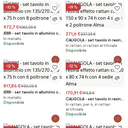
-10 %
-19 %
972,7 €
1082,05 €
JERRI - set tavolo in alluminio cm
271,6 €
337,25 €
In metallo
135/270 x 90 x 75 h con 8
CALIGOLA - set tavolo in resina
Disponibile
poltrone Lotus
In rattan, in rattan artificiale
effetto rattan cm 150 x 90 x 74
Disponibile
h con 4 sedie e 2 poltrone Alma
-12 %
-12 %
817,86 €
930,05 €
JERRI - set tavolo in alluminio cm
170,91 €
193,8 €
In metallo
135/270 x 90 x 75 h con 6
CALIGOLA - set tavolo in resina
Disponibile
poltrone Lotus
In rattan, per 4, in rattan
effetto rattan cm 80 x 80 x 74
artificiale
h con 4 sedie Alma
Disponibile