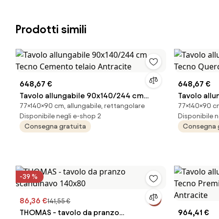
Prodotti simili
648,67 €
648,67 €
Tavolo allungabile 90x140/244 cm
Tavolo all
77×140×90 cm, allungabile, rettangolare
77×140×90 cm,
Tecno Cemento telaio Antracite
Tecno Quer
Disponibile negli e-shop 2
Disponibile n
Consegna gratuita
Consegna 
-39 %
86,36 €
141,55 €
THOMAS - tavolo da pranzo
964,41 €