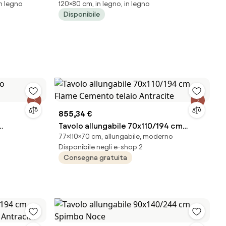
in legno
120×80 cm, in legno, in legno
42 cm
scandinavo 120x80
Disponibile
855,34 €
Tavolo allungabile 70x110/194 cm
77×110×70 cm, allungabile, moderno
Flame Cemento telaio Antracite
Disponibile negli e-shop 2
Consegna gratuita