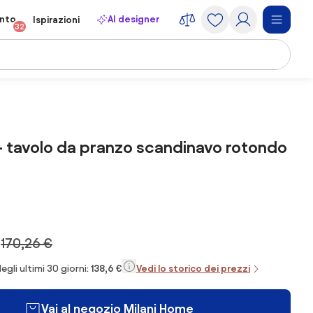
onto
AI designer
Ispirazioni
32
 tavolo da pranzo scandinavo rotondo
€
170,26 €
egli ultimi 30 giorni:
138,6 €
Vedi lo storico dei prezzi
Vai al negozio Milani Home