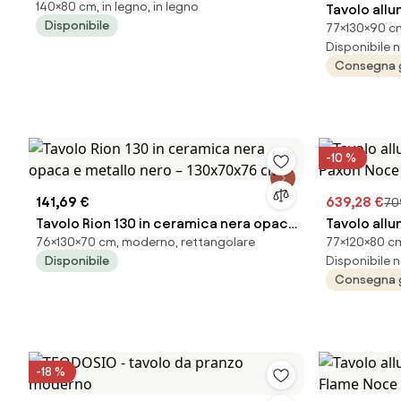
140×80 cm, in legno, in legno
scandinavo 140x80
Tavolo all
Disponibile
77×130×90 cm
Tecno Prem
Disponibile n
Antracite
Consegna 
-10 %
141,69 €
639,28 €
70
Tavolo Rion 130 in ceramica nera opaca
Tavolo all
76×130×70 cm, moderno, rettangolare
77×120×80 cm,
e metallo nero – 130x70x76 cm
Paxon Noce
Disponibile
Disponibile n
Consegna 
-18 %