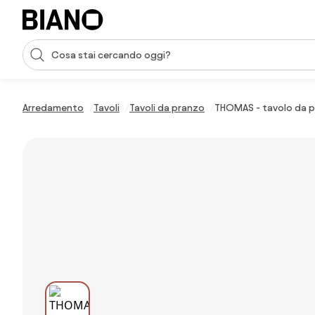
Salta la navigazione, vai al contenuto
Input della ricerca
Salta il contenuto, vai al piè di pagina
Arredamento
Tavoli
Tavoli da pranzo
THOMAS - tavolo da p