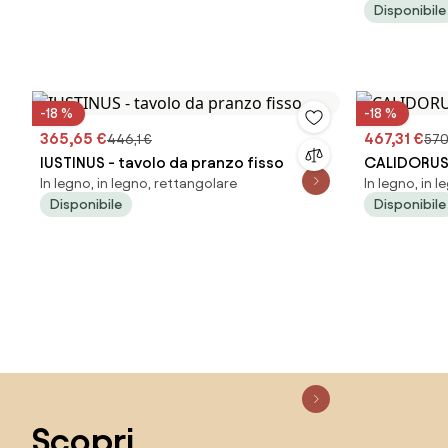
Disponibile
-18 %
-18 %
365,65 €
467,31 €
446,1 €
570,
IUSTINUS - tavolo da pranzo fisso
CALIDORUS 
In legno, in legno, rettangolare
In legno, in 
Disponibile
Disponibile
Salta il piè di pagina, vai all'inizio della pagina
Scopri,