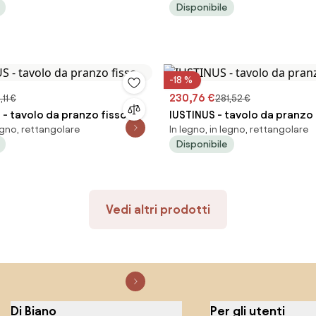
Disponibile
-18 %
230,76 €
11 €
281,52 €
- tavolo da pranzo fisso
IUSTINUS - tavolo da pranzo 
legno, rettangolare
In legno, in legno, rettangolare
Disponibile
Vedi altri prodotti
Di Biano
Per gli utenti