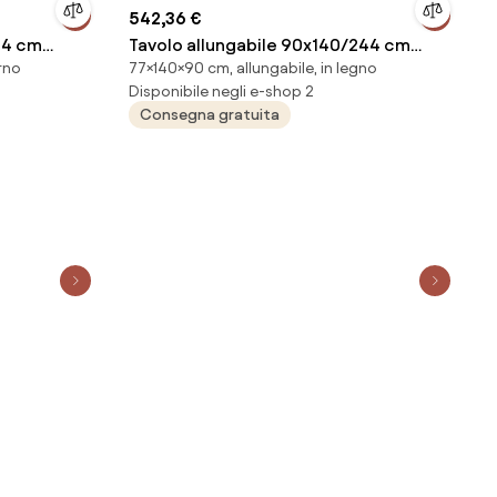
542,36 €
94 cm
Tavolo allungabile 90x140/244 cm
rno
77×140×90 cm, allungabile, in legno
o Antracite
Spimbo Noce
Disponibile negli e-shop 2
Consegna gratuita