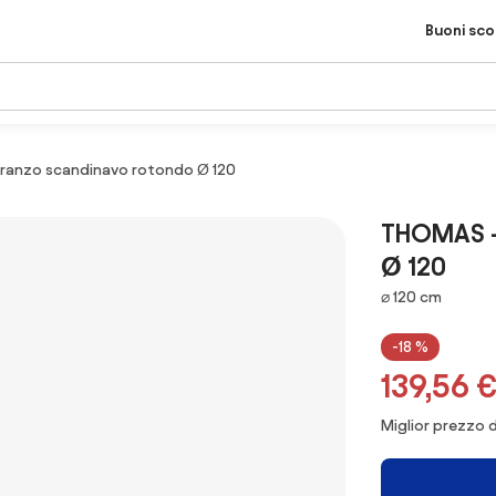
Buoni sc
ranzo scandinavo rotondo Ø 120
THOMAS -
Ø 120
Dimensioni
⌀ 120 cm
-18 %
139,56 
Miglior prezzo d