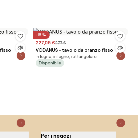
-18 %
227,05 €
277 €
fisso
VODANUS - tavolo da pranzo fisso
In legno, in legno, rettangolare
Disponibile
Per i negozi