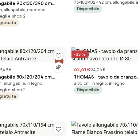
75×102×102-142 cm, allungabile, 
ungabile 90x130/390 cm
rovere/nero opaco - L102-1
Disponibile
, allungabile, moderno
ium Bianco Frassino telaio
egli e-shop 2
gratuita
-33 %
62,61 €
9,49 €
94,05 €
ungabile 80x120/204 cm
THOMAS - tavolo da pranzo
 allungabile, in legno
⌀ 80 cm, in legno, in legno
 telaio Antracite
scandinavo rotondo Ø 80
egli e-shop 2
Disponibile
gratuita