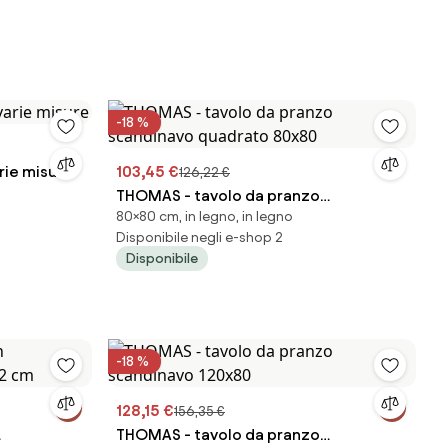
-18 %
rie misure
103,45 €
126,22 €
THOMAS - tavolo da pranzo
80×80 cm, in legno, in legno
scandinavo quadrato 80x80
Disponibile negli e-shop 2
Disponibile
-18 %
128,15 €
156,35 €
THOMAS - tavolo da pranzo