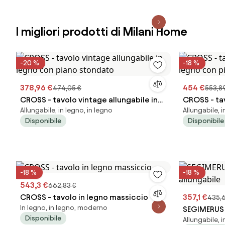
I migliori prodotti di Milani Home
-20 %
-18 %
378,96 €
454 €
474,05 €
553,8
CROSS - tavolo vintage allungabile in
CROSS - tav
Allungabile, in legno, in legno
Allungabile, i
legno con piano stondato
legno con 
Disponibile
Disponibile
-18 %
-18 %
543,3 €
662,83 €
CROSS - tavolo in legno massiccio
357,1 €
435,6
In legno, in legno, moderno
SEGIMERUS 
Disponibile
Allungabile, 
allungabile