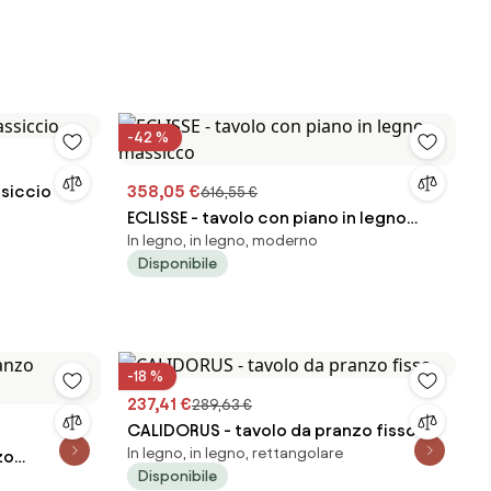
-42 %
ssiccio
358,05 €
616,55 €
ECLISSE - tavolo con piano in legno
In legno, in legno, moderno
massicco
Disponibile
-18 %
237,41 €
289,63 €
CALIDORUS - tavolo da pranzo fisso
In legno, in legno, rettangolare
zo
Disponibile