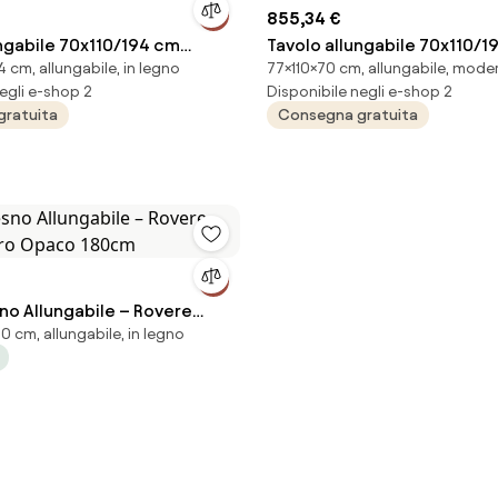
855,34 €
ungabile 70x110/194 cm
Tavolo allungabile 70x110/1
 cm, allungabile, in legno
77×110×70 cm, allungabile, mode
 telaio Antracite
Flame Bianco Frassino telai
egli e-shop 2
Disponibile negli e-shop 2
gratuita
Consegna gratuita
no Allungabile – Rovere
 cm, allungabile, in legno
Nero Opaco 180cm