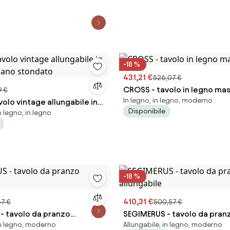
-18 %
431,21 €
526,07 €
CROSS - tavolo in legno ma
9 €
In legno, in legno, moderno
olo vintage allungabile in
Disponibile
n legno, in legno
piano stondato
-18 %
410,31 €
7 €
500,57 €
- tavolo da pranzo
SEGIMERUS - tavolo da pran
in legno, moderno
Allungabile, in legno, moderno
allungabile