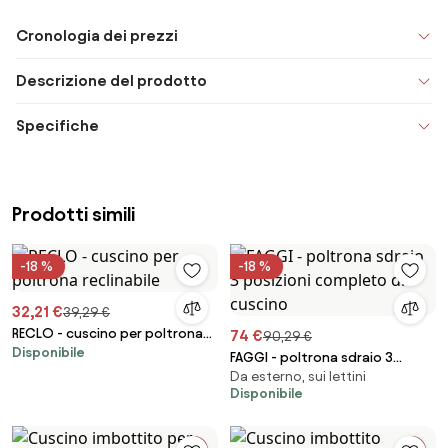
Cronologia dei prezzi
Descrizione del prodotto
Specifiche
Prodotti simili
-18 %
-18 %
32,21 €
39,29 €
RECLO - cuscino per poltrona
74 €
90,29 €
Disponibile
reclinabile
FAGGI - poltrona sdraio 3
Da esterno, sui lettini
posizioni completo di cuscino
Disponibile