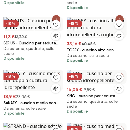
Disponibile
sedie
a righe
Disponibile
-18 %
-18 %
11,3 €
13,79 €
SERIUS - Cuscino per seduta
33,16 €
40,45 €
Da esterno, quadrato, sulle
idrorepellente
TOPPY - cuscino alto con
sedie
Da esterno, sulle sedie
doppia cucitura idrorepellente
Disponibile
Disponibile
a righe
-18 %
-18 %
16,05 €
19,59 €
KING - cuscino per seduta
18,9 €
23,06 €
Da esterno, quadrato, sulle
idrorepellente
SANATY - cuscino medio con
sedie
Da esterno, sulle sedie
doppia cucitura idrorepellente
Disponibile
Disponibile
-18 %