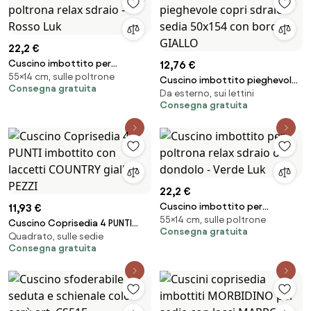
22,2 €
Cuscino imbottito per
12,76 €
55×14 cm, sulle poltrone
poltrona relax sdraio - Rosso
Cuscino imbottito pieghevole
Consegna gratuita
Luk
Da esterno, sui lettini
copri sdraio sedia 50x154 con
Consegna gratuita
bordino GIALLO
22,2 €
Cuscino imbottito per
11,93 €
55×14 cm, sulle poltrone
poltrona relax sdraio o
Cuscino Coprisedia 4 PUNTI
Consegna gratuita
dondolo - Verde Luk
Quadrato, sulle sedie
imbottito con laccetti
Consegna gratuita
COUNTRY giallo 4 PEZZI