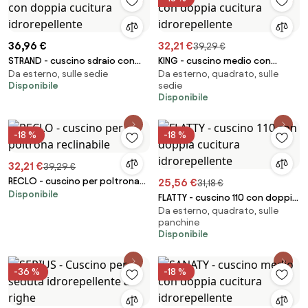
36,96 €
32,21 €
39,29 €
STRAND - cuscino sdraio con
KING - cuscino medio con
Da esterno, sulle sedie
Da esterno, quadrato, sulle
doppia cucitura idrorepellente
doppia cucitura idrorepellente
Disponibile
sedie
Disponibile
-18 %
-18 %
32,21 €
39,29 €
RECLO - cuscino per poltrona
25,56 €
31,18 €
Disponibile
reclinabile
FLATTY - cuscino 110 con doppia
Da esterno, quadrato, sulle
cucitura idrorepellente
panchine
Disponibile
-36 %
-18 %