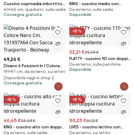
Cuscino coprisedia imbottito
KING - cuscino medio con
40×40 cm, quadrato, sulle sedie
Da esterno, sulle sedie
GINEVRA con lacci Fantasia 2
doppia cucitura idrorepellente
Consegna gratuita
Disponibile
pezzi
-18 %
32,21 €
39,29 €
FLATTY - cuscino 110 con doppia
49,26 €
Da esterno, sulle panchine
cucitura idrorepellente
Divano 4 Posizioni In 1 Colore
Disponibile
191×97 cm, da esterno, sui lettini
Nero Cm. 191X97X64 Con Sacca
Per Trasporto - Bestway
Disponibile negli e-shop 2
Consegna gratuita
-18 %
-18 %
46,45 €
50,25 €
56,68 €
61,31 €
KING - cuscino alto con doppia
LIVES - cuscino lettino con
Da esterno, sulle sedie
Da esterno, sui lettini
cucitura idrorepellente
doppia cucitura idrorepellente