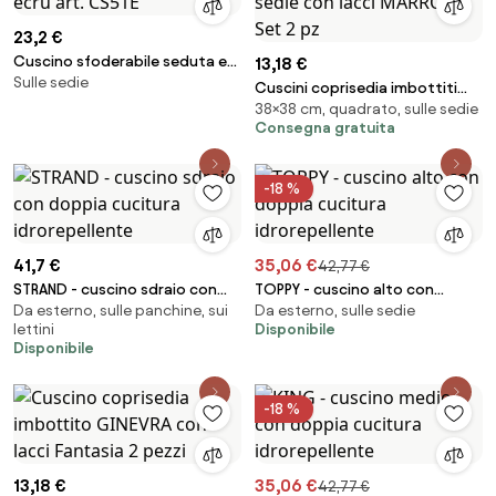
23,2 €
Cuscino sfoderabile seduta e
13,18 €
Sulle sedie
schienale color ecrù art. CS51E
Cuscini coprisedia imbottiti
38×38 cm, quadrato, sulle sedie
MORBIDINO per sedie con lacci
Consegna gratuita
MARRONE Set 2 pz
-18 %
41,7 €
35,06 €
42,77 €
STRAND - cuscino sdraio con
TOPPY - cuscino alto con
Da esterno, sulle panchine, sui
Da esterno, sulle sedie
doppia cucitura idrorepellente
doppia cucitura idrorepellente
lettini
Disponibile
Disponibile
-18 %
13,18 €
35,06 €
42,77 €