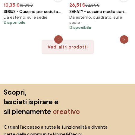
10,35 €
26,51 €
16,05 €
32,34 €
SERIUS - Cuscino per seduta
SANATY - cuscino medio con
Da esterno, sulle sedie
Da esterno, quadrato, sulle
idrorepellente a righe
doppia cucitura idrorepellente
Disponibile
sedie
Disponibile
Vedi altri prodotti
Salta il piè di pagina, vai all'inizio della pagina
Scopri,
lasciati ispirare e
sii pienamente
creativo
Ottieni l'accesso a tutte le funzionalità e diventa
parte della community Home&Decor.