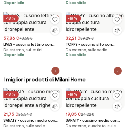
Disponibile
Disponibile
-18 %
-18 %
57,86 €
32,21 €
70,58 €
39,29 €
LIVES - cuscino lettino con
TOPPY - cuscino alto con
Da esterno, sui lettini
Da esterno, sulle sedie
doppia cucitura idrorepellente
doppia cucitura idrorepellente
Disponibile
Disponibile
I migliori prodotti di Milani Home
-18 %
-18 %
21,75 €
19,85 €
26,54 €
24,22 €
SANATY - cuscino medio con
SANATY - cuscino medio con
Da esterno, sulle sedie
Da esterno, quadrato, sulle
doppia cucitura idrorepellente
doppia cucitura idrorepellente