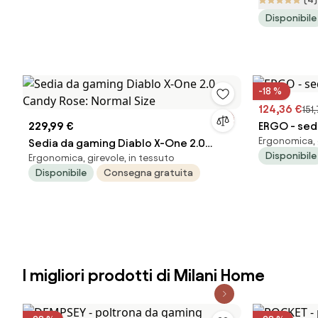
Disponibile
-18 %
124,36 €
151,
229,99 €
ERGO - sedi
Ergonomica, g
Sedia da gaming Diablo X-One 2.0
Disponibile
Ergonomica, girevole, in tessuto
Candy Rose: Normal Size
Disponibile
Consegna gratuita
I migliori prodotti di Milani Home