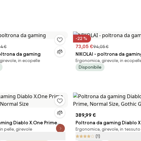
-22 %
73,05 €
04 €
94,05 €
oltrona da gaming
NIKOLAI - poltrona da gamin
irevole, in ecopelle
Ergonomica, girevole, in ecopell
Disponibile
389,99 €
aming Diablo X.One Prime
Poltrona da gaming Diablo X
n pelle, girevole
Ergonomica, girevole, in tessuto
t Normal Size
Normal Size, Gothic Green
(1)