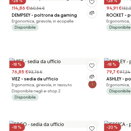
-28 %
-28 %
114,86 €
94,91 €
160,54 €
132,
DEMPSEY - poltrona da gaming
ROCKET - p
Ergonomica, girevole, in ecopelle
Ergonomica, g
Disponibile
Disponibile
-18 %
-18 %
76,85 €
79,7 €
93,76 €
97,24
VIEZ - sedia da ufficio
ASHLEY - po
Ergonomica, girevole, in tessuto
Ergonomica, g
Disponibile negli e-shop 2
Disponibile
Disponibile
-18 %
-20 %