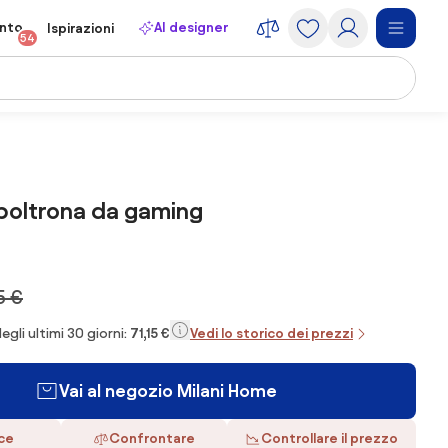
onto
AI designer
Ispirazioni
54
 poltrona da gaming
5 €
egli ultimi 30 giorni:
71,15 €
Vedi lo storico dei prezzi
Vai al negozio Milani Home
ace
Confrontare
Controllare il prezzo