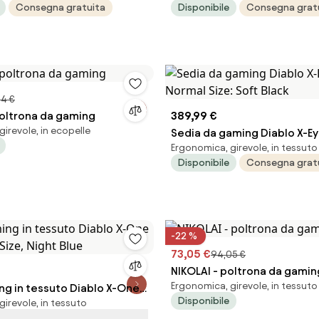
Consegna gratuita
Disponibile
Consegna grat
04 €
oltrona da gaming
389,99 €
irevole, in ecopelle
Sedia da gaming Diablo X-Ey
Ergonomica, girevole, in tessuto
Normal Size: Soft Black
Disponibile
Consegna grat
-22 %
73,05 €
94,05 €
NIKOLAI - poltrona da gamin
Ergonomica, girevole, in tessuto
ng in tessuto Diablo X-One
Disponibile
irevole, in tessuto
 Size, Night Blue