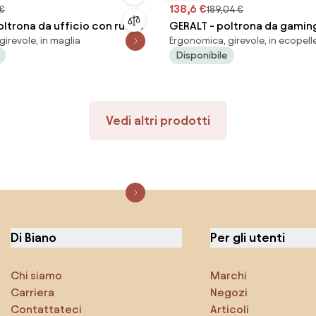
138,6 €
 €
189,04 €
oltrona da ufficio con ruote
GERALT - poltrona da gamin
irevole, in maglia
Ergonomica, girevole, in ecopell
Disponibile
Vedi altri prodotti
Di Biano
Per gli utenti
Chi siamo
Marchi
Carriera
Negozi
Contattateci
Articoli