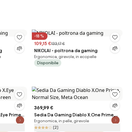
-18 %
109,15 €
133,17 €
g
NIKOLAI - poltrona da gaming
e
Ergonomica, girevole, in ecopelle
Disponibile
369,99 €
.Eye Prime,
Sedia Da Gaming Diablo X.One Prime,
Ergonomica, in pelle, girevole
Normal Size, Meta Ocean
(2)