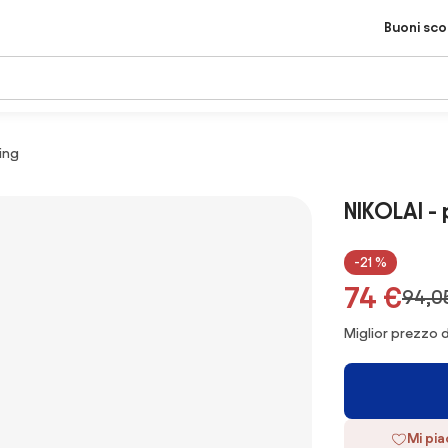
Buoni sc
ing
NIKOLAI -
-21 %
74 €
94,0
Miglior prezzo d
Mi pi