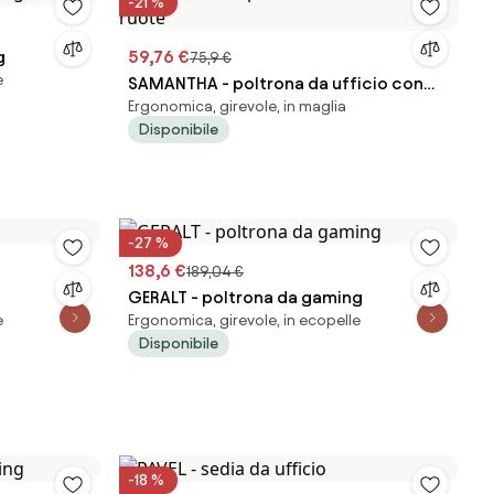
-21 %
g
59,76 €
75,9 €
e
SAMANTHA - poltrona da ufficio con
Ergonomica, girevole, in maglia
ruote
Disponibile
-27 %
138,6 €
189,04 €
GERALT - poltrona da gaming
e
Ergonomica, girevole, in ecopelle
Disponibile
-18 %