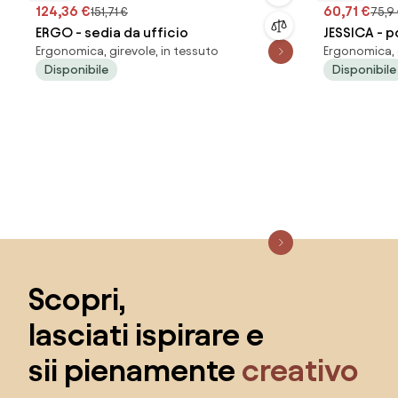
124,36 €
60,71 €
151,71 €
75,9
ERGO - sedia da ufficio
JESSICA - p
Ergonomica, girevole, in tessuto
Ergonomica, g
Disponibile
Disponibile
Salta il piè di pagina, vai all'inizio della pagina
Scopri,
lasciati ispirare e
sii pienamente
creativo