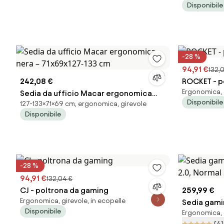
Disponibile
-28 %
94,91 €
132,
242,08 €
ROCKET - p
Ergonomica, g
Sedia da ufficio Macar ergonomica
Disponibile
127-133×71×69 cm, ergonomica, girevole
nera – 71x69x127-133 cm
Disponibile
-28 %
94,91 €
132,04 €
CJ - poltrona da gaming
259,99 €
Ergonomica, girevole, in ecopelle
Sedia gami
Disponibile
Ergonomica, g
2.0, Normal
(4)