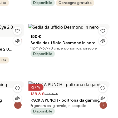
uita
Disponibile
Consegna gratuita
150 €
Sedia da ufficio Desmond in nero
112-119×67×70 cm, ergonomica, girevole
e 2.0
Disponibile
uita
-27 %
138,6 €
189,04 €
g
PACK A PUNCH - poltrona da gaming
Ergonomica, girevole, in ecopelle
Disponibile