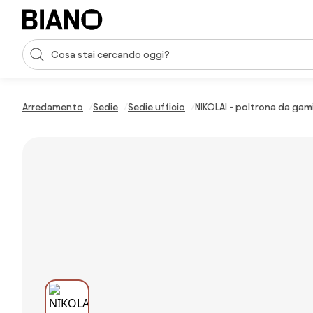
Salta la navigazione, vai al contenuto
Input della ricerca
Salta il contenuto, vai al piè di pagina
Arredamento
Sedie
Sedie ufficio
NIKOLAI - poltrona da gam