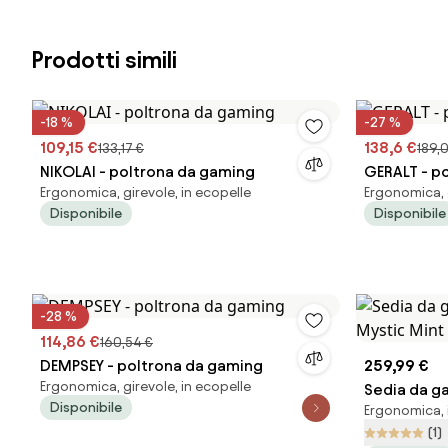
Prodotti simili
-18 %
-27 %
109,15 €
138,6 €
133,17 €
189,
NIKOLAI - poltrona da gaming
GERALT - p
Ergonomica, girevole, in ecopelle
Ergonomica, g
Disponibile
Disponibile
-28 %
114,86 €
160,54 €
DEMPSEY - poltrona da gaming
259,99 €
Ergonomica, girevole, in ecopelle
Sedia da g
Disponibile
Ergonomica, i
Mystic Min
(1)