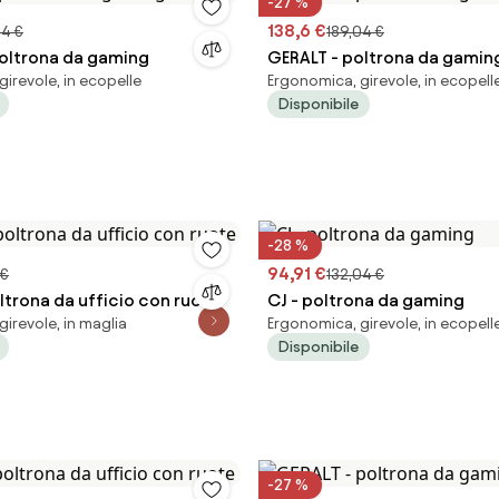
-27 %
138,6 €
04 €
189,04 €
oltrona da gaming
GERALT - poltrona da gamin
irevole, in ecopelle
Ergonomica, girevole, in ecopell
Disponibile
-28 %
94,91 €
 €
132,04 €
ltrona da ufficio con ruote
CJ - poltrona da gaming
irevole, in maglia
Ergonomica, girevole, in ecopell
Disponibile
-27 %