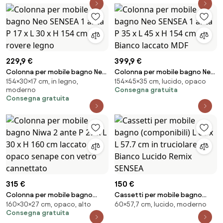
229,9 €
399,9 €
Colonna per mobile bagno Neo
Colonna per mobile bagno Neo
154×30×17 cm, in legno,
154×45×35 cm, lucido, opaco
SENSEA 1 anta P 17 x L 30 x H 154
SENSEA 1 anta P 35 x L 45 x H 154
moderno
Consegna gratuita
cm rovere legno
cm Bianco laccato MDF
Consegna gratuita
315 €
150 €
Colonna per mobile bagno
Cassetti per mobile bagno
160×30×27 cm, opaco, alto
60×57,7 cm, lucido, moderno
Niwa 2 ante P 27 x L 30 x H 160
(componibili) L 60 x L 57.7 cm in
Consegna gratuita
cm laccato opaco senape con
truciolare Bianco Lucido Remix