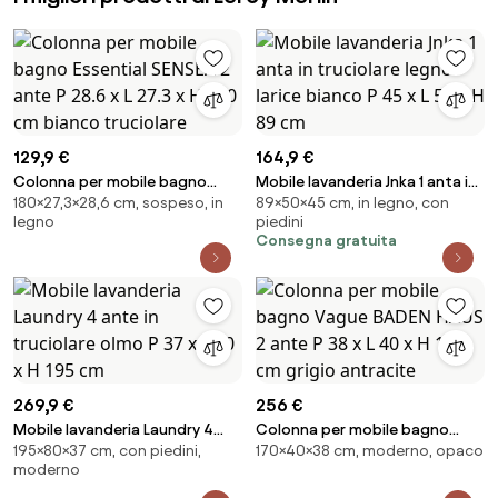
129,9 €
164,9 €
Colonna per mobile bagno
Mobile lavanderia Jnka 1 anta in
180×27,3×28,6 cm, sospeso, in
89×50×45 cm, in legno, con
Essential SENSEA 2 ante P 28.6 x
truciolare legno larice bianco P
legno
piedini
L 27.3 x H 180 cm bianco
45 x L 50 x H 89 cm
Consegna gratuita
truciolare
269,9 €
256 €
Mobile lavanderia Laundry 4
Colonna per mobile bagno
195×80×37 cm, con piedini,
170×40×38 cm, moderno, opaco
ante in truciolare olmo P 37 x L
Vague BADEN HAUS 2 ante P 38 x
moderno
80 x H 195 cm
L 40 x H 170 cm grigio antracite