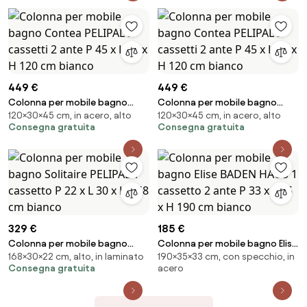
vetro cannettato
SENSEA
449 €
449 €
Colonna per mobile bagno
Colonna per mobile bagno
120×30×45 cm, in acero, alto
120×30×45 cm, in acero, alto
Contea PELIPAL 2 cassetti 2
Contea PELIPAL 2 cassetti 2
Consegna gratuita
Consegna gratuita
ante P 45 x L 30 x H 120 cm
ante P 45 x L 30 x H 120 cm
bianco
bianco
329 €
185 €
Colonna per mobile bagno
Colonna per mobile bagno Elise
168×30×22 cm, alto, in laminato
190×35×33 cm, con specchio, in
Solitaire PELIPAL 1 cassetto P 22
BADEN HAUS 1 cassetto 2 ante P
Consegna gratuita
acero
x L 30 x H 168 cm bianco
33 x L 35 x H 190 cm bianco