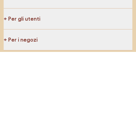
Per gli utenti
Per i negozi
Esplora sicuramente
Prodotti
Ispirazioni
AI designer
Puoi trovarci sui social media
Cookie