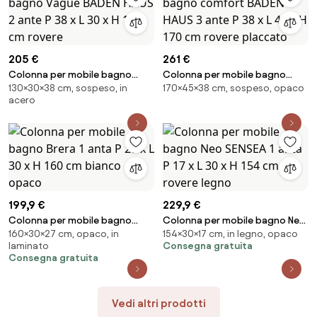
205 €
261 €
Colonna per mobile bagno
Colonna per mobile bagno
130×30×38 cm, sospeso, in
170×45×38 cm, sospeso, opaco
Vague BADEN HAUS 2 ante P 38 x
comfort BADEN HAUS 3 ante P
acero
L 30 x H 130 cm rovere
38 x L 45 x H 170 cm rovere
placcato
199,9 €
229,9 €
Colonna per mobile bagno
Colonna per mobile bagno Neo
160×30×27 cm, opaco, in
154×30×17 cm, in legno, opaco
Brera 1 anta P 27 x L 30 x H 160
SENSEA 1 anta P 17 x L 30 x H 154
laminato
Consegna gratuita
cm bianco opaco
cm rovere legno
Consegna gratuita
Vedi altri prodotti