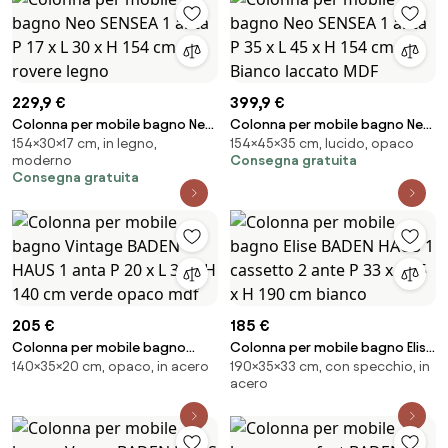
229,9 €
399,9 €
Colonna per mobile bagno Neo
Colonna per mobile bagno Neo
154×30×17 cm, in legno,
154×45×35 cm, lucido, opaco
SENSEA 1 anta P 17 x L 30 x H 154
SENSEA 1 anta P 35 x L 45 x H 154
moderno
Consegna gratuita
cm rovere legno
cm Bianco laccato MDF
Consegna gratuita
205 €
185 €
Colonna per mobile bagno
Colonna per mobile bagno Elise
140×35×20 cm, opaco, in acero
190×35×33 cm, con specchio, in
Vintage BADEN HAUS 1 anta P 20
BADEN HAUS 1 cassetto 2 ante P
acero
x L 35 x H 140 cm verde opaco
33 x L 35 x H 190 cm bianco
mdf