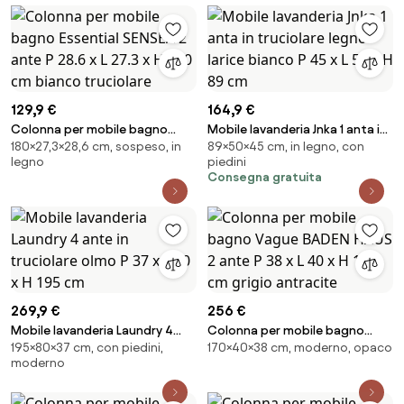
129,9 €
164,9 €
Colonna per mobile bagno
Mobile lavanderia Jnka 1 anta in
180×27,3×28,6 cm, sospeso, in
89×50×45 cm, in legno, con
Essential SENSEA 2 ante P 28.6 x
truciolare legno larice bianco P
legno
piedini
L 27.3 x H 180 cm bianco
45 x L 50 x H 89 cm
Consegna gratuita
truciolare
269,9 €
256 €
Mobile lavanderia Laundry 4
Colonna per mobile bagno
195×80×37 cm, con piedini,
170×40×38 cm, moderno, opaco
ante in truciolare olmo P 37 x L
Vague BADEN HAUS 2 ante P 38 x
moderno
80 x H 195 cm
L 40 x H 170 cm grigio antracite