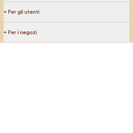
Per gli utenti
Per i negozi
Esplora sicuramente
Prodotti
Ispirazioni
AI designer
Puoi trovarci sui social media
Cookie
Informativa sulla privacy