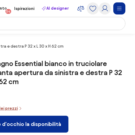
onto
AI designer
Ispirazioni
54
tra e destra P 32 x L 30 x H 62 cm
agno Essential bianco in truciolare
anta apertura da sinistra e destra P 32
 62 cm
dei prezzi
 d'occhio la disponibilità