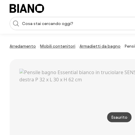
Salta la navigazione, vai al contenuto
Input della ricerca
Salta il contenuto, vai al piè di pagina
Arredamento
Mobili contenitori
Armadietti da bagno
Pensi
Esaurito