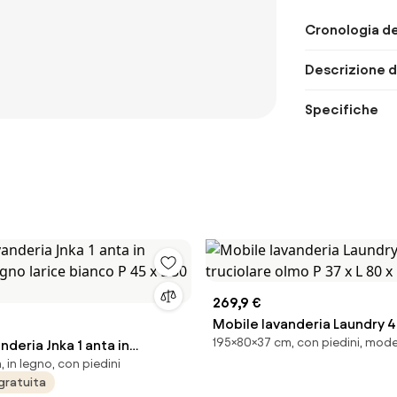
Cronologia de
Descrizione d
Specifiche
269,9 €
Mobile lavanderia Laundry 4
195×80×37 cm, con piedini, mod
nderia Jnka 1 anta in
truciolare olmo P 37 x L 80 x
 in legno, con piedini
legno larice bianco P 45 x L
gratuita
cm