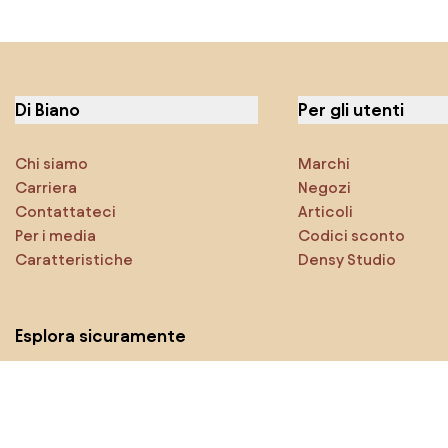
Di Biano
Per gli utenti
Chi siamo
Marchi
Carriera
Negozi
Contattateci
Articoli
Per i media
Codici sconto
Caratteristiche
Densy Studio
Esplora sicuramente
Prodotti
Ispirazioni
AI designer