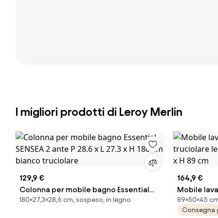
I migliori prodotti di Leroy Merlin
129,9 €
164,9 €
Colonna per mobile bagno Essential
Mobile lava
180×27,3×28,6 cm, sospeso, in legno
89×50×45 cm,
SENSEA 2 ante P 28.6 x L 27.3 x H 180 cm
truciolare 
Consegna 
bianco truciolare
50 x H 89 