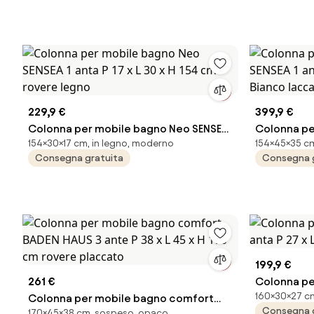
229,9 €
399,9 €
Colonna per mobile bagno Neo SENSEA
Colonna pe
154×30×17 cm, in legno, moderno
154×45×35 cm
1 anta P 17 x L 30 x H 154 cm rovere
1 anta P 35 
Consegna gratuita
Consegna 
legno
laccato M
199,9 €
261 €
Colonna pe
160×30×27 cm
Colonna per mobile bagno comfort
P 27 x L 30
Consegna 
170×45×38 cm, sospeso, opaco