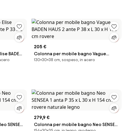
205 €
lise BADEN
Colonna per mobile bagno Vague
acero
130×30×38 cm, sospeso, in acero
 L 35 x H
BADEN HAUS 2 ante P 38 x L 30 x H 130 cm
rovere
279,9 €
Neo SENSEA
Colonna per mobile bagno Neo SENSEA
154×30×35 cm, in legno, moderno