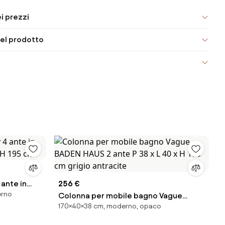
i prezzi
el prodotto
 ante in
256 €
erno
 H 195 cm
Colonna per mobile bagno Vague
170×40×38 cm, moderno, opaco
BADEN HAUS 2 ante P 38 x L 40 x H 170
cm grigio antracite