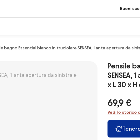
Buoni sc
le bagno Essential bianco in truciolare SENSEA, 1 anta apertura da sinis
Pensile b
SENSEA, 1 
x L 30 x H
69,9 €
Vedi lo storico 
Tenere