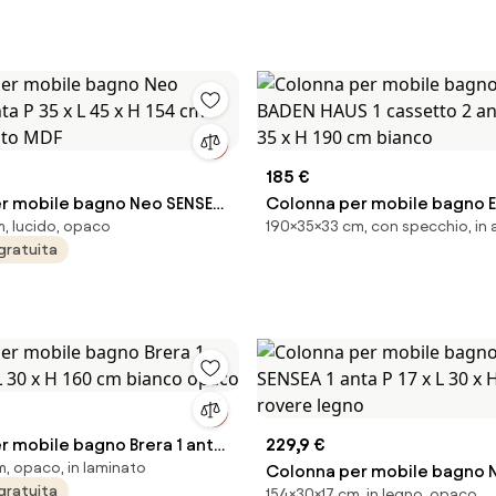
185 €
r mobile bagno Neo SENSEA
Colonna per mobile bagno E
, lucido, opaco
190×35×33 cm, con specchio, in 
x L 45 x H 154 cm Bianco
HAUS 1 cassetto 2 ante P 33 x
gratuita
DF
190 cm bianco
r mobile bagno Brera 1 anta
229,9 €
, opaco, in laminato
 x H 160 cm bianco opaco
Colonna per mobile bagno 
gratuita
154×30×17 cm, in legno, opaco