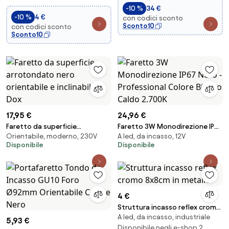
-10 %
34 €
-10 %
4 €
con codici sconto
Sconto10
con codici sconto
Sconto10
17,95 €
24,96 €
Faretto da superficie
Faretto 3W Monodirezione IP67
Orientabile, moderno, 230V
A led, da incasso, 12V
arrotondato nero orientabile e
Nero - Professional Colore
Disponibile
Disponibile
inclinabile - Dox
Bianco Caldo 2.700K
4 €
Struttura incasso reflex cromo
A led, da incasso, industriale
8x8cm in metallo
5,93 €
Disponibile negli e-shop 2