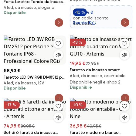
Portafaretto Tondo da Incasso
A led, da incasso, alogeno
GU10 Foro Ø92mm Orientabile
-10 %
4 €
Disponibile
Colore Nero
con codici sconto
Sconto10
-13 %
19,95 €
22,95 €
Faretto da incasso smart
58,93 €
A led, da incasso, orientabile
ottone quadrato con WiFi GU10
Faretto LED 3W RGB DMX512 per
- Artemis
Disponibile negli e-shop 2
A led, da incasso, 12V
Piscine e Fontane IP68 -
Disponibile
Disponibile
Professional Colore RGB
-17 %
-10 %
74,95 €
36,95 €
89,95 €
40,95 €
Set di 6 faretti da incasso
Faretto moderno bianco