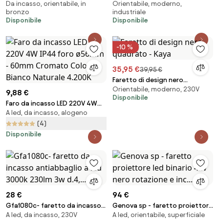
Da incasso, orientabile, in
Orientabile, moderno,
quadrati ottone orientabili -
rotondo orientabile - Go Nine
bronzo
industriale
Artemis
Disponibile
Disponibile
-10 %
35,95 €
39,95 €
Faretto di design nero
Orientabile, moderno, 230V
quadrato - Kaya
9,88 €
Disponibile
Faro da incasso LED 220V 4W
A led, da incasso, alogeno
IP44 foro ø56mm - 60mm
Cromato Colore Bianco
(4)
Naturale 4.200K
Disponibile
28 €
94 €
Gfa1080c- faretto da incasso
Genova sp - faretto proiettore
A led, da incasso, 230V
A led, orientabile, superficiale
antiabbaglio a led 3000k 230lm
led binario 48v nero rotazione