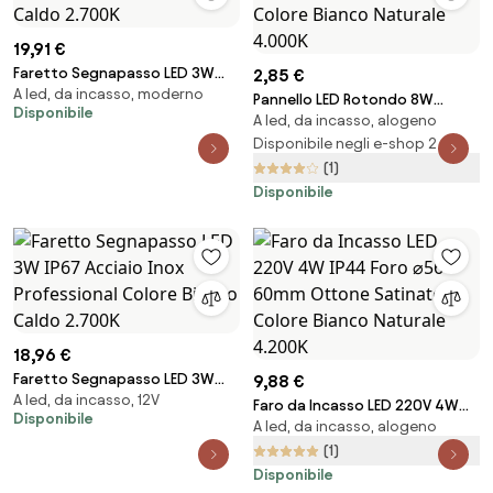
19,91 €
Faretto Segnapasso LED 3W
2,85 €
A led, da incasso, moderno
IP67 Corten Professional
Pannello LED Rotondo 8W
Disponibile
Colore Bianco Caldo 2.700K
A led, da incasso, alogeno
800lm Foro Ø105-110mm Osram
chip LED Colore Bianco Naturale
Disponibile negli e-shop 2
4.000K
(1)
Disponibile
18,96 €
Faretto Segnapasso LED 3W
9,88 €
A led, da incasso, 12V
IP67 Acciaio Inox Professional
Faro da Incasso LED 220V 4W
Disponibile
Colore Bianco Caldo 2.700K
A led, da incasso, alogeno
IP44 Foro ⌀56 - 60mm Ottone
Satinato Colore Bianco
(1)
Naturale 4.200K
Disponibile