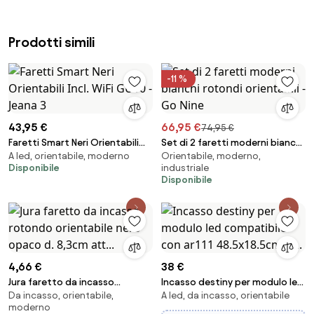
Prodotti simili
-11 %
43,95 €
66,95 €
74,95 €
Faretti Smart Neri Orientabili
Set di 2 faretti moderni bianchi
A led, orientabile, moderno
Orientabile, moderno,
Incl. WiFi GU10 - Jeana 3
rotondi orientabili - Go Nine
Disponibile
industriale
Disponibile
4,66 €
38 €
Jura faretto da incasso
Incasso destiny per modulo led
Da incasso, orientabile,
A led, da incasso, orientabile
rotondo orientabile nero
compatibile con ar111
moderno
opaco d. 8,3cm att...
48.5x18.5cm 2 ...