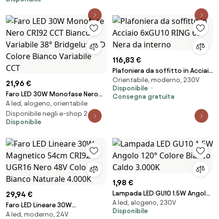
Bianco Caldo 2.700K
116,83 €
Plafoniera da soffitto in Acciaio
Orientabile, moderno, 230V
6xGU10 RING 6L Nera da interno
21,96 €
Disponibile
Faro LED 30W Monofase Nero
Consegna gratuita
A led, alogeno, orientabile
CRI92 CCT Bianco Variabile 38°
Bridgelux LED Colore Bianco
Disponibile negli e-shop 2
Disponibile
Variabile CCT
1,98 €
Lampada LED GU10 1.5W Angolo
29,94 €
A led, alogeno, 230V
120° Colore Bianco Caldo
Faro LED Lineare 30W
Disponibile
3.000K
A led, moderno, 24V
Magnetico 54cm CRI92 UGR16