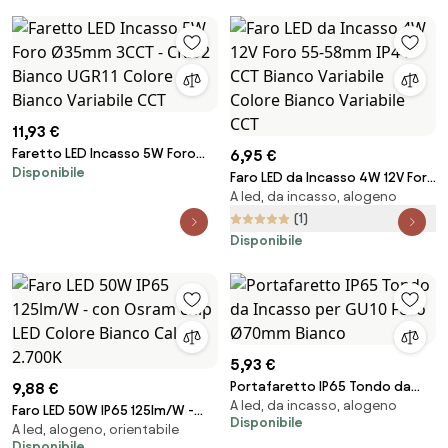
11,93 €
Faretto LED Incasso 5W Foro
6,95 €
Disponibile
Ø35mm 3CCT - CRI92 Bianco
Faro LED da Incasso 4W 12V Foro
UGR11 Colore Bianco Variabile
A led, da incasso, alogeno
55-58mm IP44 CCT Bianco
CCT
Variabile Colore Bianco Variabile
(1)
CCT
Disponibile
5,93 €
Portafaretto IP65 Tondo da
9,88 €
A led, da incasso, alogeno
Incasso per GU10 Foro Ø70mm
Faro LED 50W IP65 125lm/W -
Disponibile
Bianco
A led, alogeno, orientabile
con Osram chip LED Colore
Disponibile