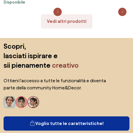
Disponibile
Nero 48V Colore Bianco
Naturale 4.000K
Vedi altri prodotti
Salta il piè di pagina, vai all'inizio della pagina
Scopri,
lasciati ispirare e
sii pienamente
creativo
Ottieni l'accesso a tutte le funzionalità e diventa
parte della community Home&Decor.
Voglio tutte le caratteristiche!