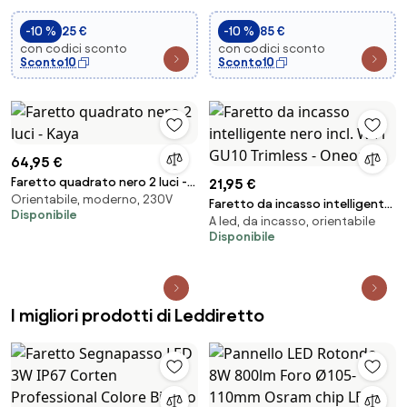
3w d.4,...
e inc...
-10 %
25 €
-10 %
85 €
con codici sconto
con codici sconto
Sconto10
Sconto10
64,95 €
Faretto quadrato nero 2 luci -
21,95 €
Orientabile, moderno, 230V
Kaya
Faretto da incasso intelligente
Disponibile
A led, da incasso, orientabile
nero incl. WiFi GU10 Trimless -
Disponibile
Oneon 1
I migliori prodotti di Leddiretto