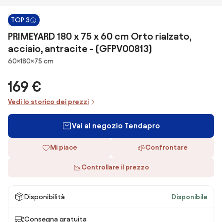
TOP 3
PRIMEYARD 180 x 75 x 60 cm Orto rialzato,
acciaio, antracite - (GFPV00813)
Dimensioni
60×180×75 cm
169 €
Vedi lo storico dei prezzi
Vai al negozio Tendapro
Mi piace
Confrontare
Controllare il prezzo
Disponibilità
Disponibile
Consegna gratuita