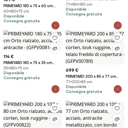
77×180×180 cm
rialzato, alluminio anodizzato -
PRIMEYARD 180 x 75 x 60 cm
Disponibile
(GFPV00555)
60×180×75 cm
Orto rialzato, acciaio corten,
Consegna gratuita
Disponibile
look ruggine - (GFPV00969)
Consegna gratuita
114 €
PRIMEYARD 180 x 75 x 35 cm
35×180×75 cm
Orto rialzato, acciaio,
699 €
Disponibile
antracite - (GFPV00814)
PRIMEYARD 200 x 85 x 77 cm
Consegna gratuita
77×200×85 cm
Orto rialzato, acciaio corten,
Disponibile
look ruggine, con telaio freddo
Consegna gratuita
di copertura - (GFPV00789)