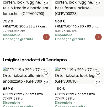
759 €
569 €
PRIMEYARD 200 x 85 x 77 cm
PRIMEYARD 146 x 80 x 80 cm
77×200×85 cm
80×146×80 cm
Orto rialzato, acciaio corten,
Orto rialzato, acciaio corten,
Disponibile
Disponibile
look ruggine, con telaio freddo
look ruggine, con base forata
Consegna gratuita
Consegna gratuita
e bordo anti-lumache -
inclusa - (GFPV00828)
(GFPV00790)
I migliori prodotti di Tendapro
859 €
1119 €
GFP 119 x 299 x 77 cm Orto
GFP 119 x 299 x 77 cm Orto
77×119×299 cm
77×119×299 cm
rialzato, alluminio anodizzato -
rialzato, look legno -
Disponibile
Disponibile
(GFPV00611)
(GFPV00610)
Consegna gratuita
Consegna gratuita