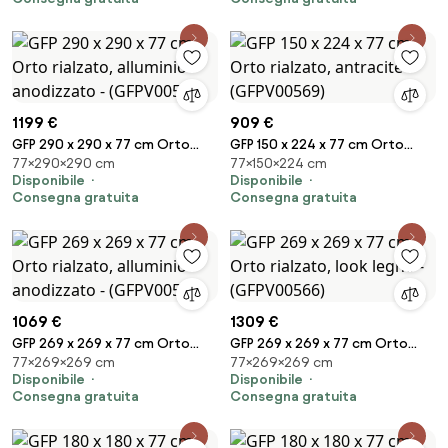
1199 €
909 €
GFP 290 x 290 x 77 cm Orto
GFP 150 x 224 x 77 cm Orto
77×290×290 cm
77×150×224 cm
rialzato, alluminio anodizzato -
rialzato, antracite -
Disponibile
Disponibile
(GFPV00575)
(GFPV00569)
Consegna gratuita
Consegna gratuita
1069 €
1309 €
GFP 269 x 269 x 77 cm Orto
GFP 269 x 269 x 77 cm Orto
77×269×269 cm
77×269×269 cm
rialzato, alluminio anodizzato -
rialzato, look legno -
Disponibile
Disponibile
(GFPV00567)
(GFPV00566)
Consegna gratuita
Consegna gratuita