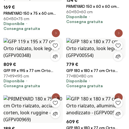
134 €
PRIMEYARD 150 x 60 x 60 cm
169 €
60×150×60 cm
Orto rialzato, acciaio,
PRIMEYARD 150 x 75 x 60 cm
Disponibile
antracite - (GFPV00809)
60×150×75 cm
Orto rialzato, acciaio corten,
Consegna gratuita
Disponibile
look ruggine - (GFPV00967)
Consegna gratuita
809 €
779 €
GFP 119 x 195 x 77 cm Orto
GFP 180 x 180 x 77 cm Orto
77×119×195 cm
77×180×180 cm
rialzato, look legno -
rialzato, look legno -
Disponibile
Disponibile
(GFPV00348)
(GFPV00554)
Consegna gratuita
Consegna gratuita
609 €
GFP 180 x 180 x 77 cm Orto
189 €