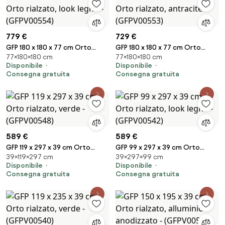
779 €
729 €
GFP 180 x 180 x 77 cm Orto
GFP 180 x 180 x 77 cm Orto
77×180×180 cm
77×180×180 cm
rialzato, look legno -
rialzato, antracite -
Disponibile
Disponibile
(GFPV00554)
(GFPV00553)
Consegna gratuita
Consegna gratuita
589 €
589 €
GFP 119 x 297 x 39 cm Orto
GFP 99 x 297 x 39 cm Orto
39×119×297 cm
39×297×99 cm
rialzato, verde - (GFPV00548)
rialzato, look legno -
Disponibile
Disponibile
(GFPV00542)
Consegna gratuita
Consegna gratuita