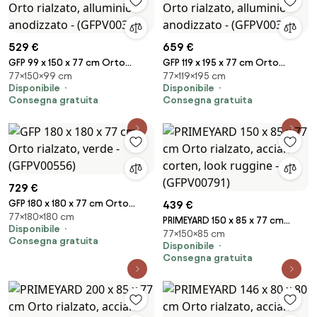
529 €
659 €
GFP 99 x 150 x 77 cm Orto
GFP 119 x 195 x 77 cm Orto
77×150×99 cm
77×119×195 cm
rialzato, alluminio anodizzato -
rialzato, alluminio anodizzato -
Disponibile
Disponibile
(GFPV00330)
(GFPV00346)
Consegna gratuita
Consegna gratuita
729 €
GFP 180 x 180 x 77 cm Orto
439 €
77×180×180 cm
rialzato, verde - (GFPV00556)
PRIMEYARD 150 x 85 x 77 cm
Disponibile
77×150×85 cm
Orto rialzato, acciaio corten,
Consegna gratuita
Disponibile
look ruggine - (GFPV00791)
Consegna gratuita