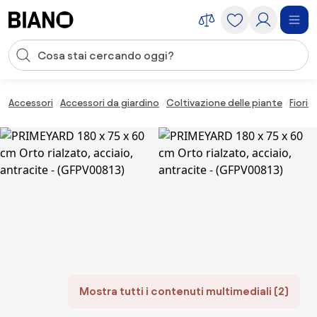
Salta la navigazione, vai al contenuto
Input della ricerca
Salta il contenuto, vai al piè di pagina
Accessori
Accessori da giardino
Coltivazione delle piante
Fiorie
Mostra tutti i contenuti multimediali (2)