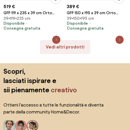
519 €
389 €
GFP 119 x 235 x 39 cm Orto
GFP 150 x 195 x 39 cm Orto
39×119×235 cm
39×150×195 cm
rialzato, verde - (GFPV00540)
rialzato, alluminio anodizzato -
Disponibile
Disponibile
(GFPV00531)
Consegna gratuita
Consegna gratuita
Vedi altri prodotti
Salta il piè di pagina, vai all'inizio della pagina
Scopri,
lasciati ispirare e
sii pienamente
creativo
Ottieni l'accesso a tutte le funzionalità e diventa
parte della community Home&Decor.