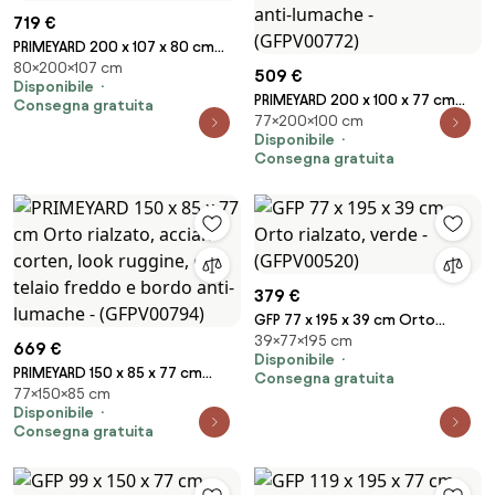
719 €
PRIMEYARD 200 x 107 x 80 cm
80×200×107 cm
Orto rialzato, acciaio corten,
509 €
Disponibile
look ruggine - (GFPV00822)
PRIMEYARD 200 x 100 x 77 cm
Consegna gratuita
77×200×100 cm
Orto rialzato, acciaio,
Disponibile
antracite metallizzato, con
Consegna gratuita
bordo anti-lumache -
(GFPV00772)
379 €
GFP 77 x 195 x 39 cm Orto
39×77×195 cm
rialzato, verde - (GFPV00520)
669 €
Disponibile
PRIMEYARD 150 x 85 x 77 cm
Consegna gratuita
77×150×85 cm
Orto rialzato, acciaio corten,
Disponibile
look ruggine, con telaio freddo
Consegna gratuita
e bordo anti-lumache -
(GFPV00794)