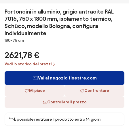
Portoncini in alluminio, grigio antracite RAL
7016, 750 x 1800 mm, isolamento termico,
Schüco, modello Bologna, configura
individualmente
Dimensioni
180×75 cm
2621,78 €
Vedi lo storico dei prezzi
Vai al negozio finestre.com
Mi piace
Confrontare
Controllare il prezzo
È possibile restituire il prodotto entro 14 giorni