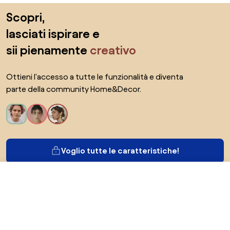
Salta il piè di pagina, vai all'inizio della pagina
Scopri,
lasciati ispirare e
sii pienamente
creativo
Ottieni l'accesso a tutte le funzionalità e diventa
parte della community Home&Decor.
Voglio tutte le caratteristiche!
2621,78 €
Vai al negozio
Di Biano
Per gli utenti