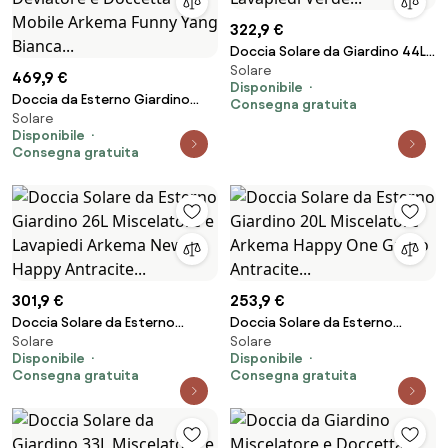
322,9 €
Doccia Solare da Giardino 44L
Solare
Miscelatore e Lavapiedi Verde...
469,9 €
Disponibile
Doccia da Esterno Giardino
Consegna gratuita
Solare
Miscelatore Deviatore e
Disponibile
Doccetta Mobile Arkema Funny
Consegna gratuita
Yang Bianca...
301,9 €
253,9 €
Doccia Solare da Esterno
Doccia Solare da Esterno
Solare
Solare
Giardino 26L Miscelatore e
Giardino 20L Miscelatore
Disponibile
Disponibile
Lavapiedi Arkema New Happy
Arkema Happy One Grigio
Consegna gratuita
Consegna gratuita
Antracite...
Antracite...