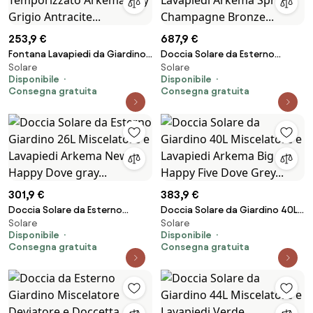
253,9 €
687,9 €
Fontana Lavapiedi da Giardino
Doccia Solare da Esterno
Solare
Solare
con Rubinetto Temporizzato
Giardino 30L Miscelatore e
Disponibile
Disponibile
Arkema Jolly Grigio Antracite...
Lavapiedi Arkema Spring
Consegna gratuita
Consegna gratuita
Champagne Bronze...
301,9 €
383,9 €
Doccia Solare da Esterno
Doccia Solare da Giardino 40L
Solare
Solare
Giardino 26L Miscelatore e
Miscelatore e Lavapiedi Arkema
Disponibile
Disponibile
Lavapiedi Arkema New Happy
Big Happy Five Dove Grey...
Consegna gratuita
Consegna gratuita
Dove gray...