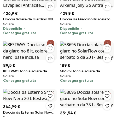
426,9 €
429,9 €
Doccia Solare da Giardino 33L
Doccia da Giardino Miscelatore
Solare
Solare
Miscelatore e Lavapiedi
e Doccetta Arkema Jolly Go
Disponibile
Disponibile
Antracite...
Antracite...
Consegna gratuita
Consegna gratuita
89,5 €
189 €
BESTWAY Doccia solare da
58695 Doccia solare da
Solare
Solare
giardino 8 lt, colore nero, base
giardino SolarFlow con
Consegna gratuita
Consegna gratuita
inclusa
serbatoio da 20 l - Bestway
344,99 €
Doccia da Esterno Solar Flow
351,54 €