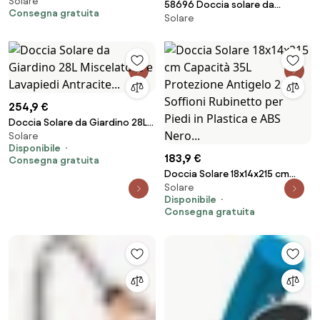
Solare
Nera 20 L Bestway
58696 Doccia solare da
Consegna gratuita
Solare
giardino SolarFlow con
serbatoio da 35 l - Bestway
254,9 €
Doccia Solare da Giardino 28L
Solare
Miscelatore e Lavapiedi
Disponibile
Antracite...
183,9 €
Consegna gratuita
Doccia Solare 18x14x215 cm
Solare
Capacità 35L Protezione
Disponibile
Antigelo 2 Soffioni Rubinetto
Consegna gratuita
per Piedi in Plastica e ABS Nero...