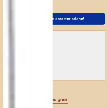
Voglio tutte le caratteristiche!
Di Biano
Per gli utenti
Per i negozi
Esplora sicuramente
Prodotti
Ispirazioni
AI designer