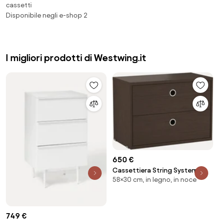
cassetti
Disponibile negli e-shop 2
I migliori prodotti di Westwing.it
650 €
Cassettiera String System,
58×30 cm, in legno, in noce
larg. 58 x prof. 30 cm
749 €