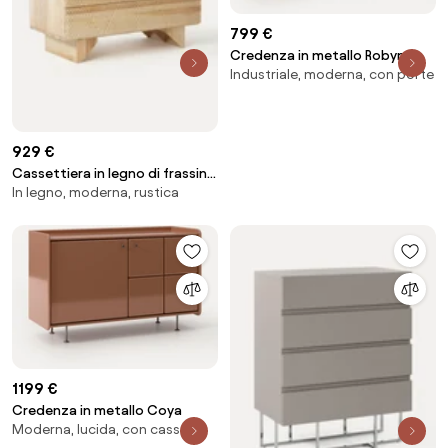
799 €
Credenza in metallo Robyn
Industriale, moderna, con porte
929 €
Cassettiera in legno di frassino
In legno, moderna, rustica
Louis
1199 €
Credenza in metallo Coya
Moderna, lucida, con cassetti