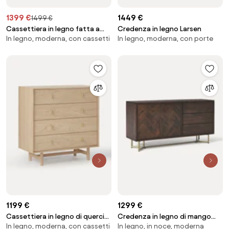
1399 €
1449 €
1499 €
Cassettiera in legno fatta a
Credenza in legno Larsen
In legno, moderna, con cassetti
In legno, moderna, con porte
mano Kai
1199 €
1299 €
Cassettiera in legno di quercia
Credenza in legno di mango
In legno, moderna, con cassetti
In legno, in noce, moderna
Diana
con motivo spina di pesce Luca