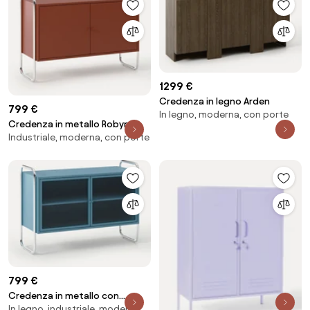
1299 €
Credenza in legno Arden
799 €
In legno, moderna, con porte
Credenza in metallo Robyn
Industriale, moderna, con porte
799 €
Credenza in metallo con
In legno, industriale, moderna
frontale in vetro Robyn