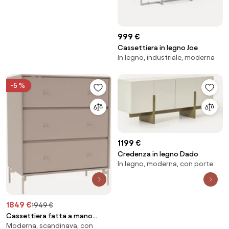
999 €
Cassettiera in legno Joe
In legno, industriale, moderna
-5 %
1199 €
Credenza in legno Dado
In legno, moderna, con porte
1849 €
1949 €
Cassettiera fatta a mano
Moderna, scandinava, con
Carry