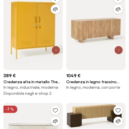
389 €
1049 €
Credenza alta in metallo The
Credenza in legno frassino
In legno, industriale, moderna
In legno, moderna, con porte
Midi
Louis
Disponibile negli e-shop 2
-7 %