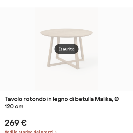
legno con
A 180 cm | PER
piano
CUCINA, SALA
stondato
DA PRANZO,
SOGGIORNO
STILE RETRO
Esaurito
Tavolo rotondo in legno di betulla Malika, Ø
120 cm
269 €
Vedi lo storico dei prezzi