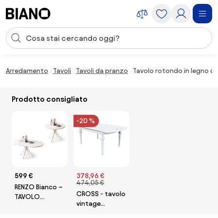
Salta la navigazione, vai al contenuto
Input della ricerca
Salta il contenuto, vai al piè di pagina
Arredamento
Tavoli
Tavoli da pranzo
Tavolo rotondo in legno di 
Prodotto consigliato
-20 %
599 €
378,96 €
474,05 €
RENZO Bianco –
CROSS - tavolo
TAVOLO
vintage
ROTONDO Ø110
allungabile in
ESTENSIBILE FINO