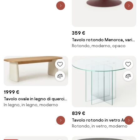
359 €
Tavolo rotondo Menorca, varie
Rotondo, moderno, opaco
misure
1999 €
Tavolo ovale in legno di quercia
In legno, in legno, moderno
Dune, varie misure
839 €
Tavolo rotondo in vetro Anouk,
Rotondo, in vetro, moderno
varie misure