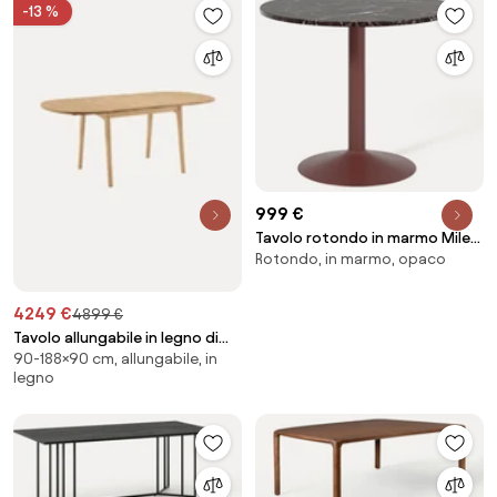
-13 %
999 €
Tavolo rotondo in marmo Miley,
Rotondo, in marmo, opaco
Ø 90 cm
4249 €
4899 €
Tavolo allungabile in legno di
90-188×90 cm, allungabile, in
quercia CH002, 90 - 188 x 90 cm
legno