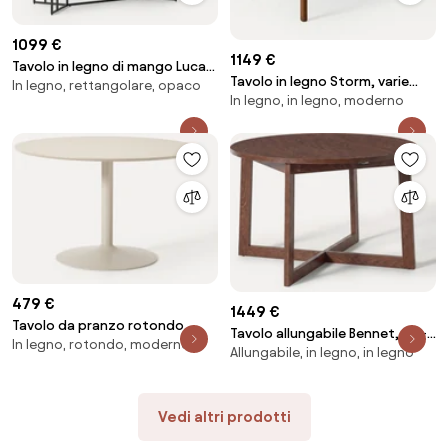
1099 €
1149 €
Tavolo in legno di mango Luca,
Tavolo in legno Storm, varie
In legno, rettangolare, opaco
varie misure
In legno, in legno, moderno
misure
479 €
1449 €
Tavolo da pranzo rotondo
Tavolo allungabile Bennet, 115 -
In legno, rotondo, moderno
Menorca, varie misure
Allungabile, in legno, in legno
215 x 75 cm
Vedi altri prodotti