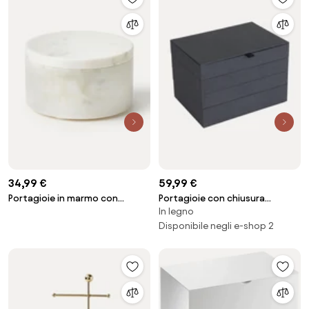
34,99 €
59,99 €
Portagioie in marmo con
Portagioie con chiusura
In legno
coperchio Venice
magnetica Precious
Disponibile negli e-shop 2