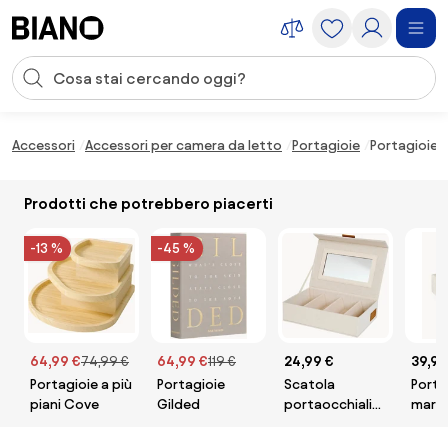
Salta la navigazione, vai al contenuto
Input della ricerca
Salta il contenuto, vai al piè di pagina
Accessori
Accessori per camera da letto
Portagioie
Portagioie 
Prodotti che potrebbero piacerti
-13 %
-45 %
64,99 €
74,99 €
64,99 €
119 €
24,99 €
39,99
Portagioie a più
Portagioie
Scatola
Porta
piani Cove
Gilded
portaocchiali
marm
con specchio
trave
Premium
Venic