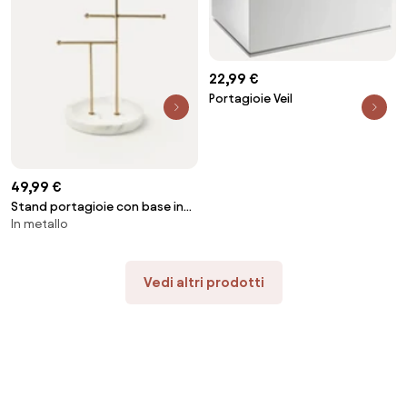
22,99 €
Portagioie Veil
49,99 €
Stand portagioie con base in
In metallo
marmo Selina
Vedi altri prodotti