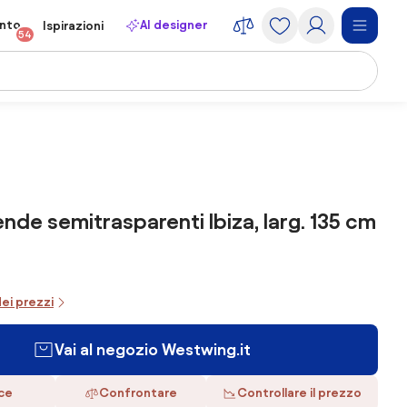
onto
AI designer
Ispirazioni
54
ende semitrasparenti Ibiza, larg. 135 cm
dei prezzi
Vai al negozio Westwing.it
ace
Confrontare
Controllare il prezzo