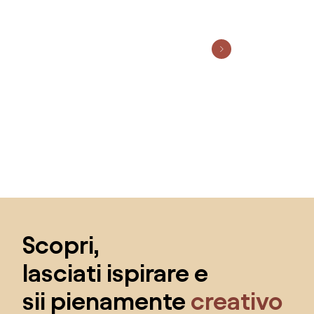
Salta il piè di pagina, vai all'inizio della pagina
Scopri,
lasciati ispirare e
sii pienamente
creativo