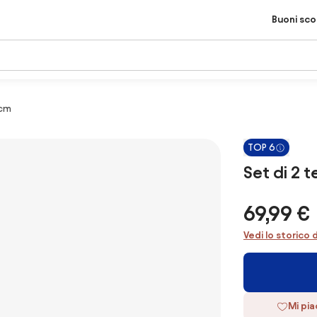
Buoni sc
 cm
TOP 6
Set di 2 t
69,99 €
Vedi lo storico 
Mi pi