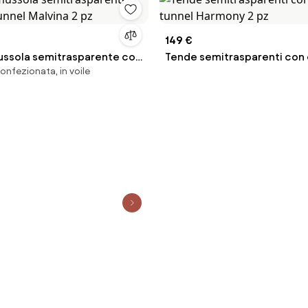
149 €
ussola semitrasparente con
Tende semitrasparenti con 
confezionata, in voile
el Malvina 2 pz
tunnel Harmony 2 pz