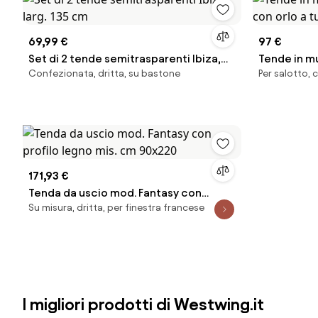
69,99 €
97 €
Set di 2 tende semitrasparenti Ibiza,
Tende in m
Confezionata, dritta, su bastone
Per salotto, 
larg. 135 cm
orlo a tunn
171,93 €
Tenda da uscio mod. Fantasy con
Su misura, dritta, per finestra francese
profilo legno mis. cm 90x220
I migliori prodotti di Westwing.it