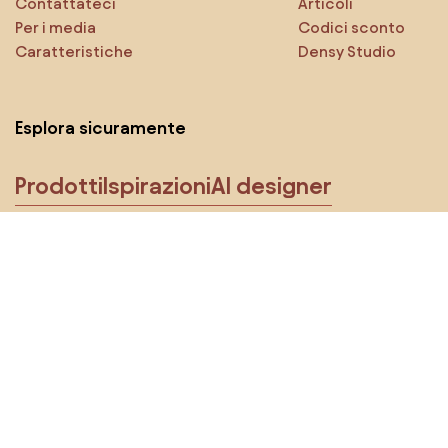
Contattateci
Articoli
Per i media
Codici sconto
Caratteristiche
Densy Studio
Esplora sicuramente
Prodotti
Ispirazioni
AI designer