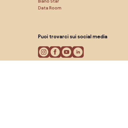
Biano Star
Data Room
Puoi trovarci sui social media
Cookie
Informativa sulla privacy
Termini di utilizzo
© 2026 Biano s.r.o.