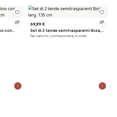
69,99 €
no con
Set di 2 tende semitrasparenti Ibiza,
Per salotto, confezionata, in voile
 cm
larg. 135 cm