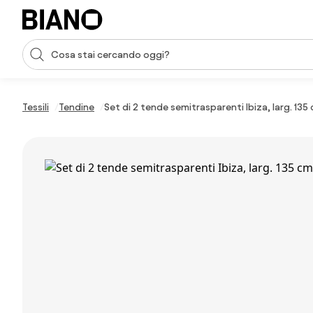
Salta la navigazione, vai al contenuto
Input della ricerca
Salta il contenuto, vai al piè di pagina
Tessili
Tendine
Set di 2 tende semitrasparenti Ibiza, larg. 135