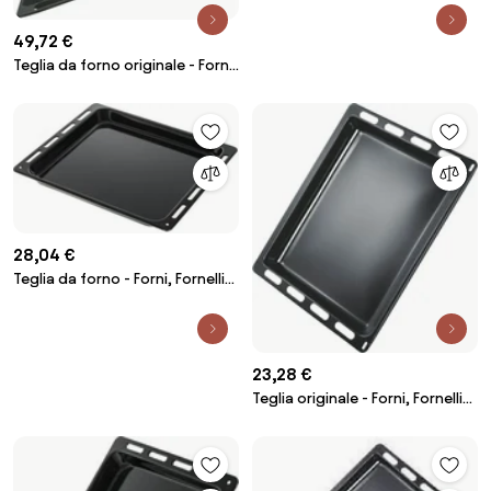
rivestimento antiaderente
Bakery
49,72 €
Teglia da forno originale - Forni,
Fornelli Elettrici e a Gas Bosch
2609904242002328164
28,04 €
Teglia da forno - Forni, Fornelli
Elettrici e a Gas Candy
2957588056684922567
23,28 €
Teglia originale - Forni, Fornelli
Elettrici e a Gas Bosch
2962223663946904145