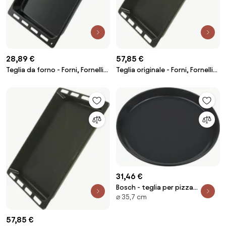
28,89 €
57,85 €
Teglia da forno - Forni, Fornelli
Teglia originale - Forni, Fornelli
Elettrici e a Gas - CANDY -
Elettrici e a Gas Bosch
2957583662734943892
2960423663946670156
31,46 €
Bosch - teglia per pizza
⌀ 35,7 cm
smaltata, diametro 35,7 cm -
11041554 - 4242005438655
57,85 €