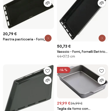
20,79 €
Piastra pasticceria - Forni,
Fornelli Elettrici e a Gas Bosch
50,73 €
4347768
Vassoio - Forni, Fornelli Elettrici
44×37,5 cm
e a Gas Candy 325712
-14 %
29,99 €
34,99 €
Teglia da forno con