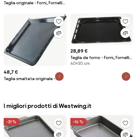
Teglia originale - Forni, Fornelli
Elettrici e a Gas Bosch
2960424251623934159
28,89 €
Teglia da forno - Forni, Fornelli
40×30 cm
Elettrici e a Gas Candy
2957583662894852720
48,7 €
Teglia smaltata originale -
Forni, Fornelli Elettrici e a Gas
Bosch 2967124242003437490
I migliori prodotti di Westwing.it
-31 %
-14 %