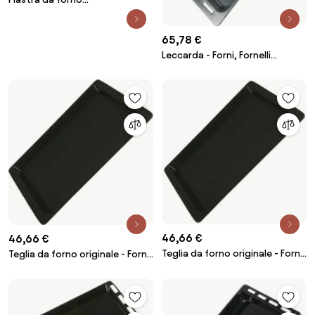
autonettoyante - Forni, Fornelli
Elettrici e a Gas Bosch
65,78 €
3394954242005054084
Leccarda - Forni, Fornelli
Elettrici e a Gas - rosieres -
3092223662734330036
46,66 €
46,66 €
Teglia da forno originale - Forni,
Teglia da forno originale - Forni,
Fornelli Elettrici e a Gas Bosch
Fornelli Elettrici e a Gas Bosch
2950774242005180615
2950773662894730028