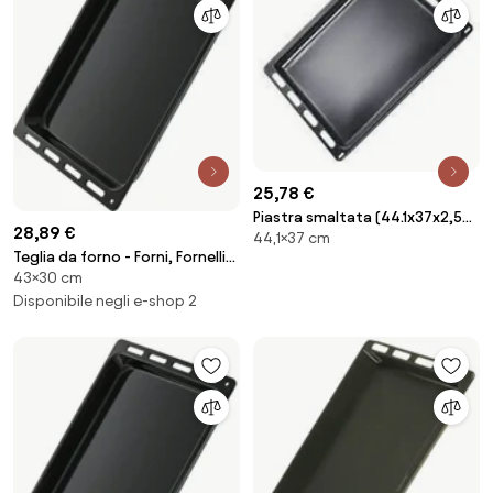
25,78 €
Piastra smaltata (44.1x37x2,5
28,89 €
44,1×37 cm
cm) per Bosch 00666902 forno
Teglia da forno - Forni, Fornelli
43×30 cm
Elettrici e a Gas Candy
2957588032767743939
Disponibile negli e-shop 2