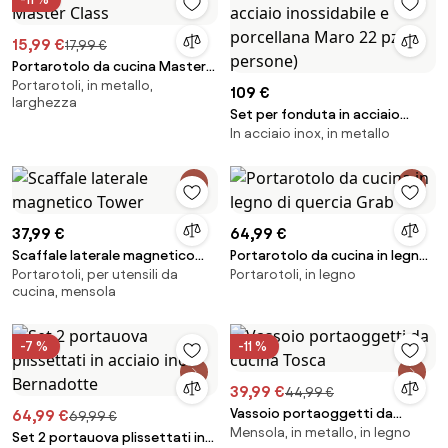
15,99 €
17,99 €
Portarotolo da cucina Master
Portarotoli, in metallo,
Class
109 €
larghezza
Set per fonduta in acciaio
In acciaio inox, in metallo
inossidabile e porcellana Maro
22 pz (6 persone)
37,99 €
64,99 €
Scaffale laterale magnetico
Portarotolo da cucina in legno
Portarotoli, per utensili da
Portarotoli, in legno
Tower
di quercia Grab
cucina, mensola
-7 %
-11 %
39,99 €
44,99 €
Vassoio portaoggetti da
64,99 €
69,99 €
Mensola, in metallo, in legno
cucina Tosca
Set 2 portauova plissettati in