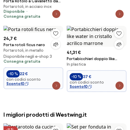
Porta Rotolo a Cavalletto da
Portarotoli, in acciaio inox
Banco per Carta Asciugamani
Disponibile
Multiuso 30 cm in Acciaio 8055E
Consegna gratuita
Agrati...
24,7 €
Porta rotoli ficus nero
Portarotoli, in metallo
41,31 €
Disponibile negli e-shop 3
Portabicchieri doppio like
Consegna gratuita
In plastica
water in cristallo acrilico
marrone
-10 %
22 €
-10 %
37 €
con codici sconto
con codici sconto
Sconto10
Sconto10
I migliori prodotti di Westwing.it
-11 %