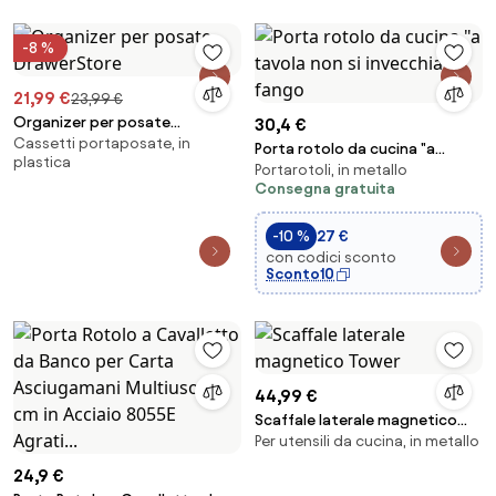
-8 %
21,99 €
23,99 €
Organizer per posate
30,4 €
Cassetti portaposate, in
DrawerStore
Porta rotolo da cucina "a
plastica
Portarotoli, in metallo
tavola non si invecchia" fango
Consegna gratuita
-10 %
27 €
con codici sconto
Sconto10
44,99 €
Scaffale laterale magnetico
Per utensili da cucina, in metallo
Tower
24,9 €