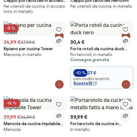
Ceppo portacoltelli in acciaio
Ceppo portacoltelli Heirloom
Per utensili da cucina, in acciaio
Per utensili da cucina, in metallo
inossidabile Alfredo
inox, in metallo
-8 %
34,99 €
30,4 €
37,99 €
Ripiano per cucina Tower
Porta rotoli da cucina duck
Mensola, in metallo
Portarotoli, in metallo
nero
Consegna gratuita
-10 %
27 €
con codici sconto
Sconto10
-14 %
29,99 €
59,99 €
34,99 €
Mensola da cucina impilabile
Portarotolo da cucina in
Mensola
In metallo
Tower
metallo fatto a mano Ivana