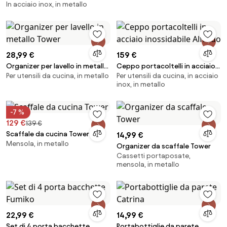
In acciaio inox, in metallo
acciaio inox Bernadotte
28,99 €
159 €
Organizer per lavello in metallo
Ceppo portacoltelli in acciaio
Per utensili da cucina, in metallo
Per utensili da cucina, in acciaio
Tower
inossidabile Alfredo
inox, in metallo
-7 %
129 €
139 €
Scaffale da cucina Tower
14,99 €
Mensola, in metallo
Organizer da scaffale Tower
Cassetti portaposate,
mensola, in metallo
22,99 €
14,99 €
Set di 4 porta bacchette
Portabottiglie da parete