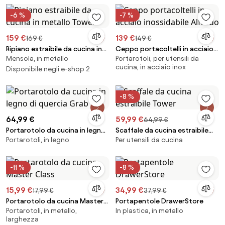
-6 %
-7 %
159 €
139 €
169 €
149 €
Ripiano estraibile da cucina in
Ceppo portacoltelli in acciaio
Mensola, in metallo
Portarotoli, per utensili da
metallo Tower
inossidabile Alfredo
cucina, in acciaio inox
Disponibile negli e-shop 2
-8 %
64,99 €
59,99 €
64,99 €
Portarotolo da cucina in legno
Scaffale da cucina estraibile
Portarotoli, in legno
Per utensili da cucina
di quercia Grab
Tower
-11 %
-8 %
15,99 €
34,99 €
17,99 €
37,99 €
Portarotolo da cucina Master
Portapentole DrawerStore
Portarotoli, in metallo,
In plastica, in metallo
Class
larghezza