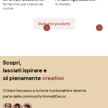
Portarotoli, per utensili da
In metallo
Fumiko
Catrina
cucina
Vedi altri prodotti
Salta il piè di pagina, vai all'inizio della pagina
Scopri,
lasciati ispirare e
sii pienamente
creativo
Ottieni l'accesso a tutte le funzionalità e diventa
parte della community Home&Decor.