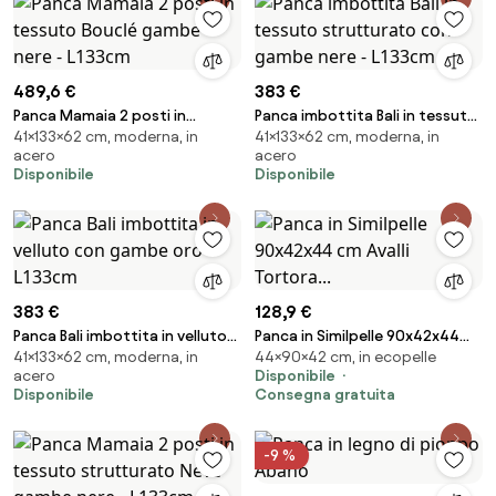
489,6 €
383 €
Panca Mamaia 2 posti in
Panca imbottita Bali in tessuto
41×133×62 cm, moderna, in
41×133×62 cm, moderna, in
tessuto Bouclé gambe nere -
strutturato con gambe nere -
acero
acero
L133cm
L133cm
Disponibile
Disponibile
383 €
128,9 €
Panca Bali imbottita in velluto
Panca in Similpelle 90x42x44
41×133×62 cm, moderna, in
44×90×42 cm, in ecopelle
con gambe oro - L133cm
cm Avalli Tortora...
acero
Disponibile
Disponibile
Consegna gratuita
-9 %