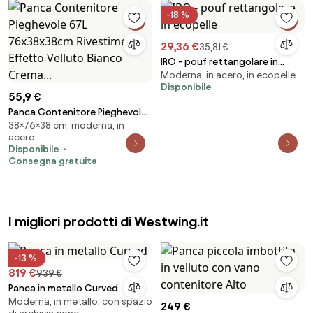
-18 %
29,36 €
35,81 €
IRO - pouf rettangolare in
Moderna, in acero, in ecopelle
ecopelle
Disponibile
55,9 €
Panca Contenitore Pieghevole
38×76×38 cm, moderna, in
67L 76x38x38cm Rivestimento
acero
Effetto Velluto Bianco Crema...
Disponibile
Consegna gratuita
I migliori prodotti di Westwing.it
-13 %
819 €
939 €
Panca in metallo Curved
Moderna, in metallo, con spazio
249 €