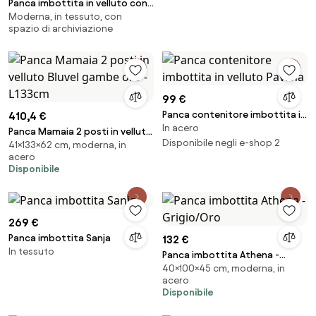
Panca imbottita in velluto con
Moderna, in tessuto, con
vano contenitore Alto
spazio di archiviazione
99 €
Panca contenitore imbottita in
410,4 €
In acero
velluto Pavlina
Panca Mamaia 2 posti in velluto
Disponibile negli e-shop 2
41×133×62 cm, moderna, in
Bluvel gambe oro - L133cm
acero
Disponibile
269 €
Panca imbottita Sanja
132 €
In tessuto
Panca imbottita Athena -
40×100×45 cm, moderna, in
Grigio/Oro
acero
Disponibile