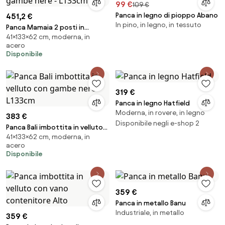
99 €
109 €
Panca in legno di pioppo Abano
451,2 €
In pino, in legno, in tessuto
Panca Mamaia 2 posti in
41×133×62 cm, moderna, in
tessuto strutturato Neve
acero
gambe nere - L133cm
Disponibile
319 €
Panca in legno Hatfield
Moderna, in rovere, in legno
383 €
Disponibile negli e-shop 2
Panca Bali imbottita in velluto
41×133×62 cm, moderna, in
con gambe nere - L133cm
acero
Disponibile
359 €
Panca in metallo Banu
Industriale, in metallo
359 €