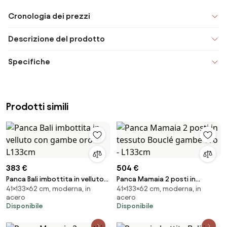
Cronologia dei prezzi
Descrizione del prodotto
Specifiche
Prodotti simili
383 €
504 €
Panca Bali imbottita in velluto
Panca Mamaia 2 posti in
41×133×62 cm, moderna, in
41×133×62 cm, moderna, in
con gambe oro - L133cm
tessuto Bouclé gambe oro -
acero
acero
L133cm
Disponibile
Disponibile