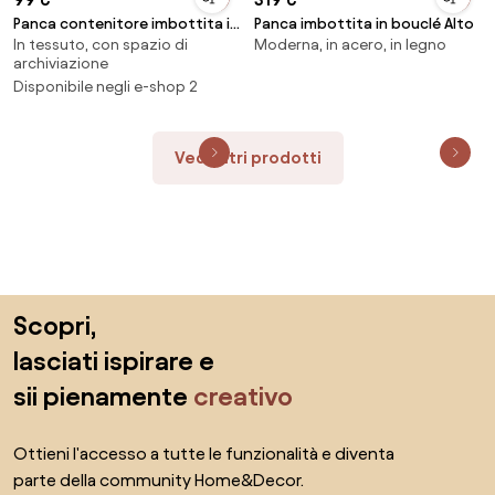
Panca contenitore imbottita in
Panca imbottita in bouclé Alto
In tessuto, con spazio di
Moderna, in acero, in legno
velluto Pavlina
archiviazione
Disponibile negli e-shop 2
Vedi altri prodotti
Salta il piè di pagina, vai all'inizio della pagina
Scopri,
lasciati ispirare e
sii pienamente
creativo
Ottieni l'accesso a tutte le funzionalità e diventa
parte della community Home&Decor.