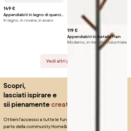
149 €
Appendiabiti in legno di quercia
In legno, in rovere, in acero
Hilbert
119 €
Appendiabiti in metallo Plain
Moderno, in metallo, industriale
Vedi altri prodotti
Salta il piè di pagina, vai all'inizio della pagina
Scopri,
lasciati ispirare e
sii pienamente
creativo
Ottieni l'accesso a tutte le funzionalità e diventa
parte della community Home&Decor.