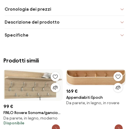
Cronologia dei prezzi
Descrizione del prodotto
Specifiche
Prodotti simili
169 €
Appendiabiti Epoch
Da parete, in legno, in rovere
99 €
FINLO Rovere Sonoma/gancio
Da parete, in legno, moderno
Nichel Satinato - MODERNO
Disponibile
APPENDIABITI ATTACCAPANNI DA