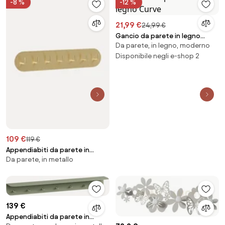
-8 %
-12 %
21,99 €
24,99 €
Gancio da parete in legno
Da parete, in legno, moderno
Curve
Disponibile negli e-shop 2
109 €
119 €
Appendiabiti da parete in
Da parete, in metallo
metallo Form
139 €
Appendiabiti da parete in