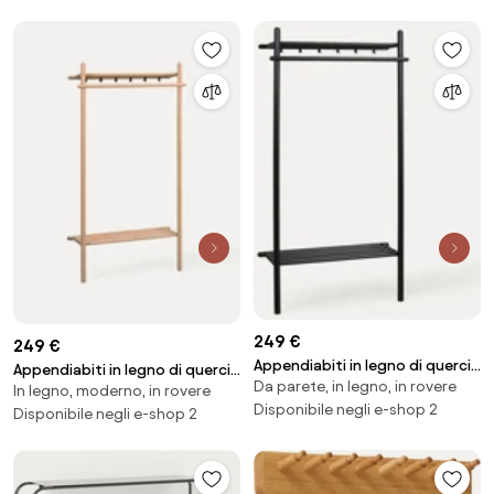
249 €
249 €
Appendiabiti in legno di quercia
Appendiabiti in legno di quercia
Da parete, in legno, in rovere
Milford
In legno, moderno, in rovere
Milford
Disponibile negli e-shop 2
Disponibile negli e-shop 2