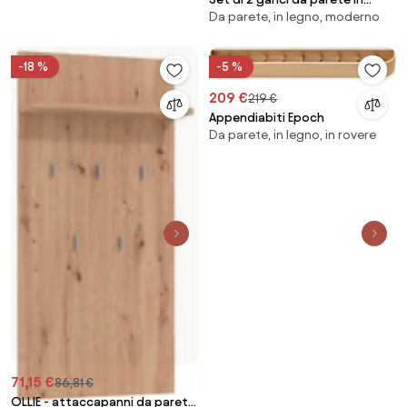
Da parete, in legno, moderno
legno di frassino Cairn
-18 %
-5 %
209 €
219 €
Appendiabiti Epoch
Da parete, in legno, in rovere
71,15 €
86,81 €
OLLIE - attaccapanni da parete