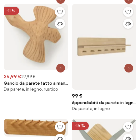
PARETE CON MENSOLA PER
INGRESSO 90 e 70 cm
-11 %
24,99 €
27,99 €
Gancio da parete fatto a mano
Da parete, in legno, rustico
in legno di pioppo Billie Bird
99 €
Appendiabiti da parete in legno
Da parete, in legno
Spaces
-16 %