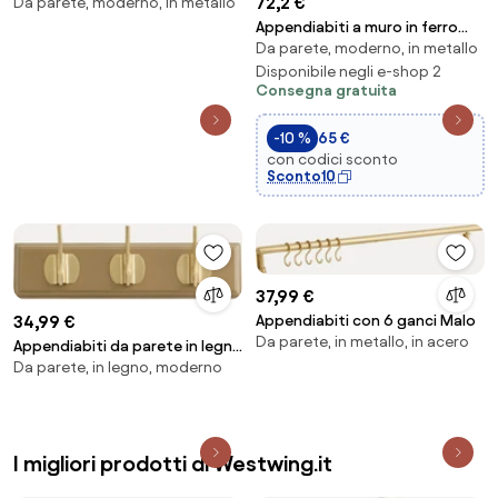
72,2 €
Da parete, moderno, in metallo
acciaio Malou
Appendiabiti a muro in ferro
Da parete, moderno, in metallo
sfarfalle avorio
Disponibile negli e-shop 2
Consegna gratuita
-10 %
65 €
con codici sconto
Sconto10
37,99 €
34,99 €
Appendiabiti con 6 ganci Malo
Da parete, in metallo, in acero
Appendiabiti da parete in legno
Da parete, in legno, moderno
fatto a mano Edgy
I migliori prodotti di Westwing.it