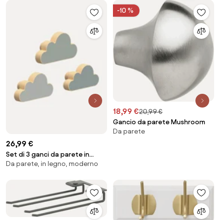
-10 %
18,99 €
20,99 €
Gancio da parete Mushroom
Da parete
26,99 €
Set di 3 ganci da parete in
Da parete, in legno, moderno
legno di faggio fatti a mano
Cloud