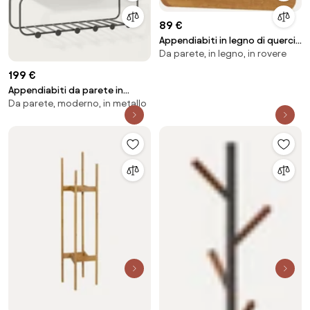
89 €
Appendiabiti in legno di quercia
Da parete, in legno, in rovere
Echo, larg. 40 cm
199 €
Appendiabiti da parete in
Da parete, moderno, in metallo
metallo Nash