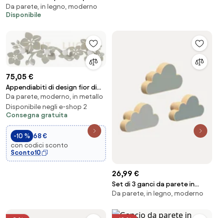
Da parete, in legno, moderno
moderno con mensola colore
Disponibile
rovere
75,05 €
Appendiabiti di design fior di
Da parete, moderno, in metallo
loto avorio
Disponibile negli e-shop 2
Consegna gratuita
-10 %
68 €
con codici sconto
Sconto10
26,99 €
Set di 3 ganci da parete in
Da parete, in legno, moderno
legno di faggio fatti a mano
Cloud