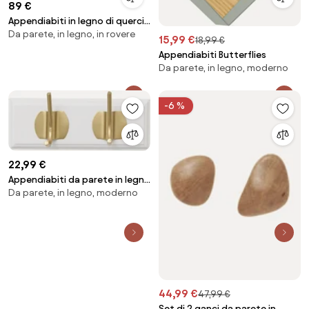
89 €
Appendiabiti in legno di quercia
Da parete, in legno, in rovere
Echo, larg. 40 cm
15,99 €
18,99 €
Appendiabiti Butterflies
Da parete, in legno, moderno
-6 %
22,99 €
Appendiabiti da parete in legno
Da parete, in legno, moderno
fatto a mano Edgy
44,99 €
47,99 €
Set di 2 ganci da parete in