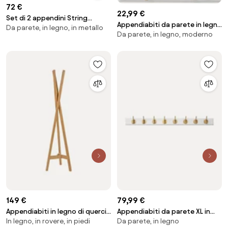
72 €
22,99 €
Set di 2 appendini String
Appendiabiti da parete in legno
Da parete, in legno, in metallo
System, larg. 20 cm
Da parete, in legno, moderno
fatto a mano Edgy
149 €
79,99 €
Appendiabiti in legno di quercia
Appendiabiti da parete XL in
In legno, in rovere, in piedi
Da parete, in legno
Clift
legno Edgy