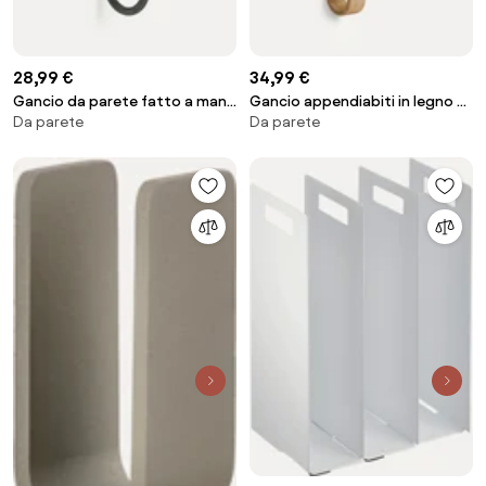
28,99 €
34,99 €
Gancio da parete fatto a mano
Gancio appendiabiti in legno di
Da parete
Da parete
in ottone Curvature
quercia Woody