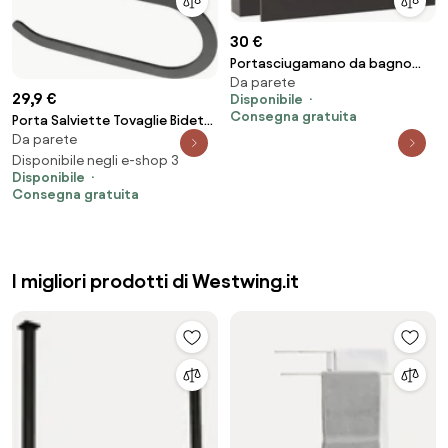
30 €
Portasciugamano da bagno
Da parete
OSTE 205 Black
29,9 €
Disponibile
Consegna gratuita
Porta Salviette Tovaglie Bidet
Da parete
Da Bagno In Acciaio Nero
ChicBlack
Disponibile negli e-shop 3
Disponibile
Consegna gratuita
I migliori prodotti di Westwing.it