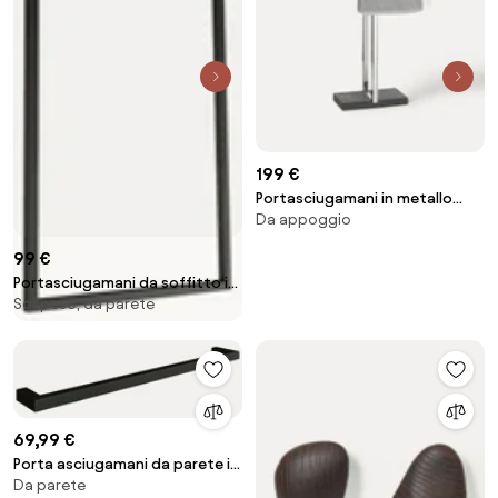
199 €
Portasciugamani in metallo
Da appoggio
Menoto
99 €
Portasciugamani da soffitto in
Sospeso, da parete
metallo Tensi
69,99 €
Porta asciugamani da parete in
Da parete
metallo Vana