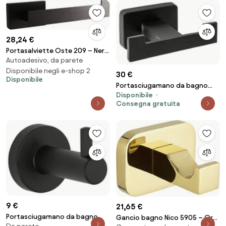
28,24 €
Portasalviette Oste 209 – Nero
Autoadesivo, da parete
– 19 cm
Disponibile negli e-shop 2
30 €
Disponibile
Portasciugamano da bagno
Disponibile
Black 332920 OSTE 03
Consegna gratuita
9 €
21,65 €
Portasciugamano da bagno
Gancio bagno Nico 5905 – Oro