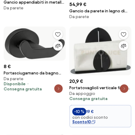
Gancio appendiabiti in metallo
54,99 €
Da parete
Forga, 2 pz
Gancio da parete in legno di
Da parete
noce Umbrella, in diverse
dimensioni
8 €
Portasciugamano da bagno
Da parete
Black 322184 TIL
20,9 €
Disponibile
Portatovaglioli verticale ficus
Consegna gratuita
Da appoggio
nero
Consegna gratuita
-10 %
19 €
con codici sconto
Sconto10