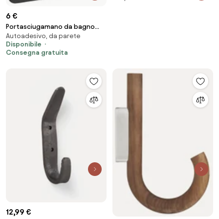
6 €
Portasciugamano da bagno
Autoadesivo, da parete
Black 322188A Moon
Disponibile
Consegna gratuita
12,99 €