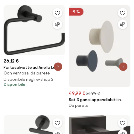
-9 %
26,12 €
Portasalviette ad Anello Leo
Con ventosa, da parete
5610 – Nero – 22 cm
Disponibile negli e-shop 2
Disponibile
49,99 €
54,99 €
Set 3 ganci appendiabiti in
Da parete
metallo Spot