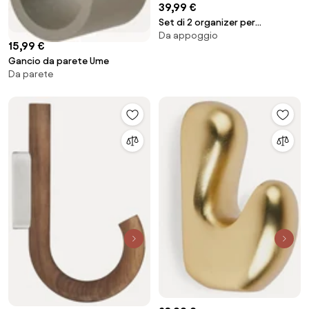
39,99 €
Set di 2 organizer per
Da appoggio
asciugamani Tower
15,99 €
Gancio da parete Ume
Da parete