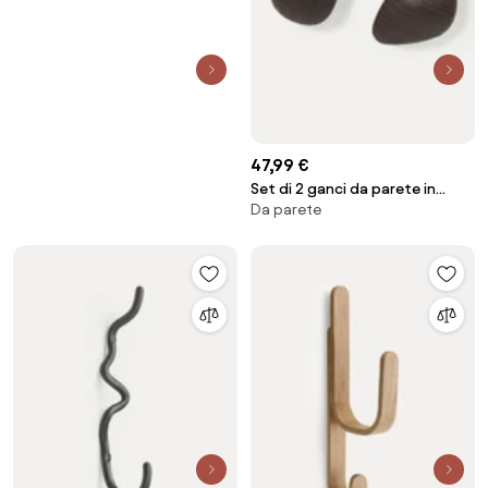
47,99 €
Set di 2 ganci da parete in
Da parete
legno di frassino Cairn