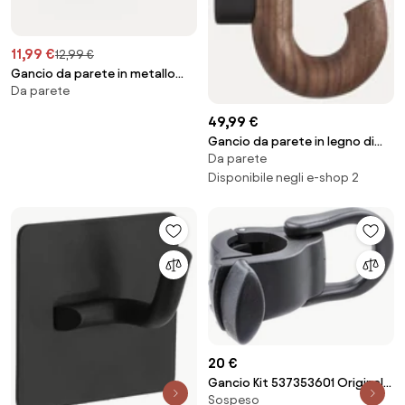
11,99 €
12,99 €
Gancio da parete in metallo
Da parete
Flare
49,99 €
Gancio da parete in legno di
Da parete
noce Umbrella, in diverse
dimensioni
Disponibile negli e-shop 2
20 €
Gancio Kit 537353601 Originale
Sospeso
Husqvarna