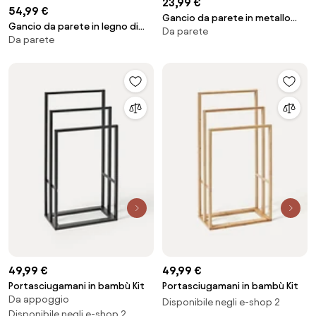
23,99 €
54,99 €
Gancio da parete in metallo
Gancio da parete in legno di
Da parete
Roberta
Da parete
noce Umbrella, in diverse
dimensioni
49,99 €
49,99 €
Portasciugamani in bambù Kit
Portasciugamani in bambù Kit
Da appoggio
Disponibile negli e-shop 2
Disponibile negli e-shop 2