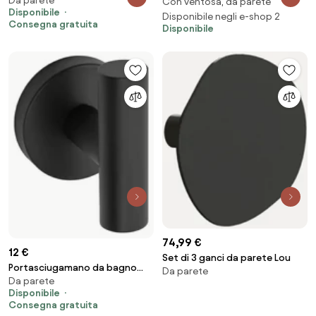
Da parete
Black 322210 TOM
Con ventosa, da parete
Lucido
Disponibile
Disponibile negli e-shop 2
Consegna gratuita
Disponibile
74,99 €
12 €
Set di 3 ganci da parete Lou
Portasciugamano da bagno
Da parete
Da parete
Black 322230C LEO
Disponibile
Consegna gratuita